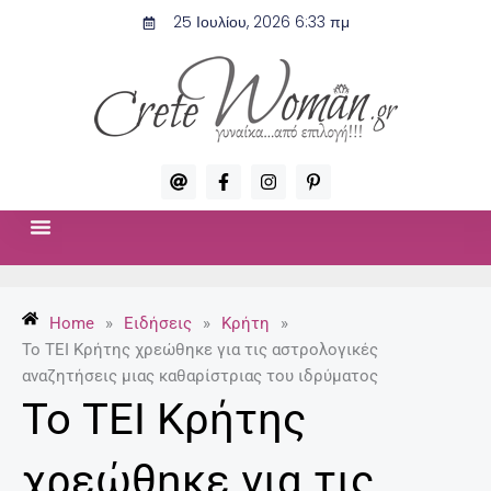
Μετάβαση
25 Ιουλίου, 2026 6:33 πμ
στο
περιεχόμενο
A
F
I
P
t
a
n
i
c
s
n
e
t
t
b
a
e
o
g
r
ΣΧΈΣΕΙΣ & ΣΕΞ
ΜΌΔΑ-ΟΜΟΡΦΙΆ
o
r
e
k
a
s
-
m
t
Home
»
Ειδήσεις
»
Κρήτη
»
f
-
p
Το ΤΕΙ Κρήτης χρεώθηκε για τις αστρολογικές
αναζητήσεις μιας καθαρίστριας του ιδρύματος
Το ΤΕΙ Κρήτης
χρεώθηκε για τις