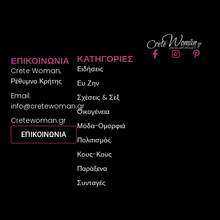
F
I
P
ΚΑΤΗΓΟΡΊΕΣ
ΕΠΙΚΟΙΝΩΝΊΑ
a
n
i
Ειδήσεις
c
s
n
Crete Woman,
e
t
t
Ρέθυμνο Κρήτης
Ευ Ζην
b
a
e
Email:
o
g
r
Σχέσεις & Σεξ
o
r
e
info@cretewoman.gr
Οικογένεια
k
a
s
Cretewoman.gr
-
m
t
Μόδα-Ομορφιά
f
-
ΕΠΙΚΟΙΝΩΝΙΑ
Πολιτισμός
p
Κους-Κους
Παράξενα
Συνταγές