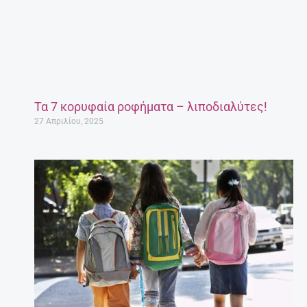
Τα 7 κορυφαία ροφήματα – λιποδιαλύτες!
27 Απριλίου, 2025