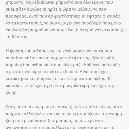
μπροστά. Να ξεδιπλώνει μπροστά σου όλα εκείνα που
ακόμα δεν έμαθες κι ήρθε η ώρα να μάθεις, να σου
προσφέρει αυτά που δε φαντάστηκες κι έφτασε ο καιρός
να τα κατακτήσεις, να σου ανοίγει ένα παράθυρο που μόνο
εκείνος θα μπορούσε και που είναι η στιγμή να αντικρίσεις
τη θέα του.
Η φράση «συμπληρώνεις τα κενά μου» είναι αυτή που
αποδίδει καλύτερα τη σημαντικότητα της εξελικτικής
πορείας δυο ανθρώπων που είναι μαζί. Καθένας από εμάς
έχει κάτι να πάρει και κάτι να δώσει. Δίνει όσα έχει
κατακτήσει και παίρνει τα κατεκτημένα του άλλου. Κι
ακριβώς τότε έχει αγγίξει τη μεγαλύτερη ευτυχία της
ζωής.
Όταν μόνο δίνεις ή μόνο παίρνεις κι όταν ούτε δίνεις ούτε
παίρνεις αλλά βαλτώνεις και απλώς μοιράζεσαι την ανιαρή
ζωή σου με κάποιον, δεν μπορείς παρά να μένεις
ανικανοποίητος κι απαράλλαχτος σ’ έναν κόσμο που τα