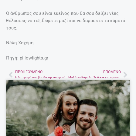
Ο άνθρωπος σου είναι εκείνος που θα σου δείξει νέες
θάλασσες να ταξιδέψετε μαζί και να δαμάσετε τα κύματά
τους.
Νέλη Χαχάμη
Πηγή: pillowfights.gr
ΠΡΟΗΓΟΎΜΕΝΟ
ΕΠΌΜΕΝΟ
Prev
Nex
Η διατροφή που βοηθα την αποφυγή βαριας νόσησης από covid 19
Μαλβίνα Κάραλη: Τι έλεγε για την αγάπη.