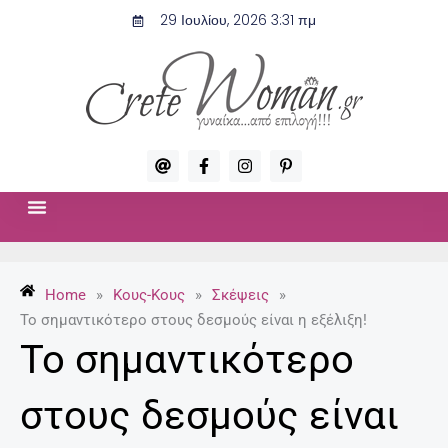
Μετάβαση
29 Ιουλίου, 2026 3:31 πμ
στο
περιεχόμενο
A
F
I
P
t
a
n
i
c
s
n
e
t
t
b
a
e
o
g
r
ΣΧΈΣΕΙΣ & ΣΕΞ
ΜΌΔΑ-ΟΜΟΡΦΙΆ
o
r
e
k
a
s
-
m
t
Home
»
Κους-Κους
»
Σκέψεις
»
f
-
p
Το σημαντικότερο στους δεσμούς είναι η εξέλιξη!
Το σημαντικότερο
στους δεσμούς είναι