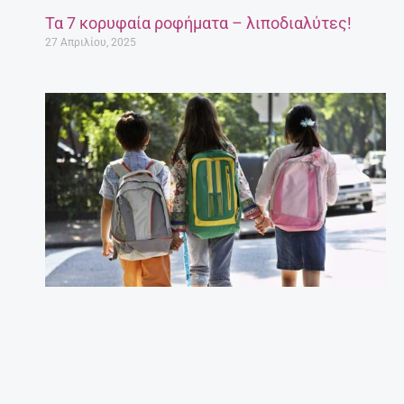
Τα 7 κορυφαία ροφήματα – λιποδιαλύτες!
27 Απριλίου, 2025