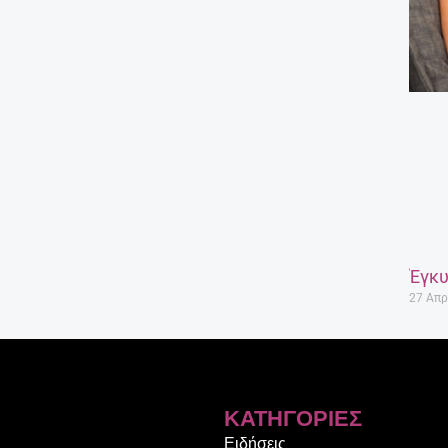
Έγκυ
27 Απρ
ΚΑΤΗΓΟΡΊΕΣ
Ειδήσεις