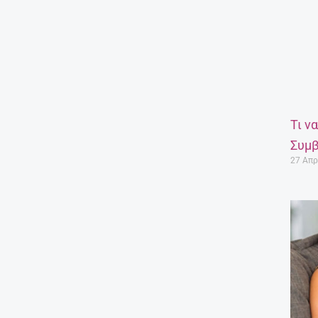
Τι ν
Συμβ
27 Απρ