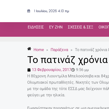
Μετάβαση
στο
1 Ιουλίου, 2026 4:13 πμ
περιεχόμενο
ΕΙΔΉΣΕΙΣ
ΕΥ ΖΗΝ
ΣΧΈΣΕΙΣ & ΣΕΞ
ΟΙΚΟ
Home
»
Παράξενα
»
Το πατινάζ χρόνια 
Το πατινάζ χρόνια
13 Φεβρουαρίου, 2017
9:56 μμ
Η 80χρονη Λιουντμίλα Μπελοούσοβα και 84χρ
Ολυμπιακοί πρωταθλητές. Νικητές των Ολυμπ
με την ομάδα της τότε ΕΣΣΔ μας δείχνουν πάλι
φεύγει με την ηλικία.
Εμφανίστηκαν προσφάτως σε μια αμερικάνικη