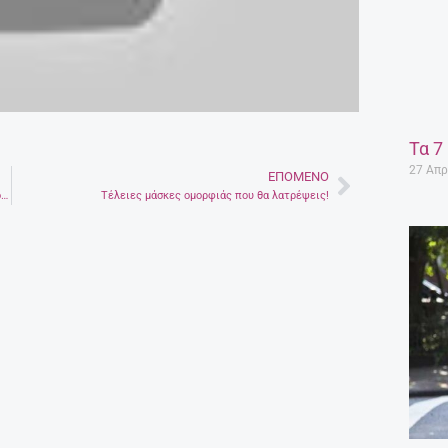
Τα 7
27 Απρ
ΕΠΌΜΕΝΟ
Next
Love Stories: Οι Μεγαλύτεροι Έρωτες Όλων Των Εποχών Που Έγραψαν Ιστορία
Τέλειες μάσκες ομορφιάς που θα λατρέψεις!