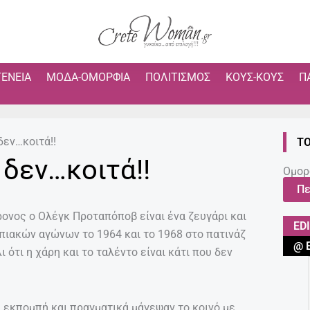
ΓΈΝΕΙΑ
ΜΌΔΑ-ΟΜΟΡΦΙΆ
ΠΟΛΙΤΙΣΜΌΣ
ΚΟΥΣ-ΚΟΥΣ
Π
δεν…κοιτά!!
ΤΟ
 δεν…κοιτά!!
Ομορ
Πε
ονος ο Ολέγκ Προταπόποβ είναι ένα ζευγάρι και
ED
ιακών αγώνων το 1964 και το 1968 στο πατινάζ
@ 
 ότι η χάρη και το ταλέντο είναι κάτι που δεν
 εκπομπή και πραγματικά μάγεψαν το κοινό με