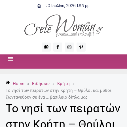
Μετάβαση
20 Ιουλίου, 2026 1:55 μμ
στο
περιεχόμενο
A
F
I
P
t
a
n
i
c
s
n
e
t
t
b
a
e
o
g
r
ΣΧΈΣΕΙΣ & ΣΕΞ
ΜΌΔΑ-ΟΜΟΡΦΙΆ
o
r
e
k
a
s
-
m
t
Home
»
Ειδήσεις
»
Κρήτη
»
f
-
p
Το νησί των πειρατών στην Κρήτη – Θρύλοι και μύθοι
ζωντανεύουν σε ένα … βασίλειο δίπλα μας
Το νησί των πειρατών
στην Κρήτη – Θρύλοι