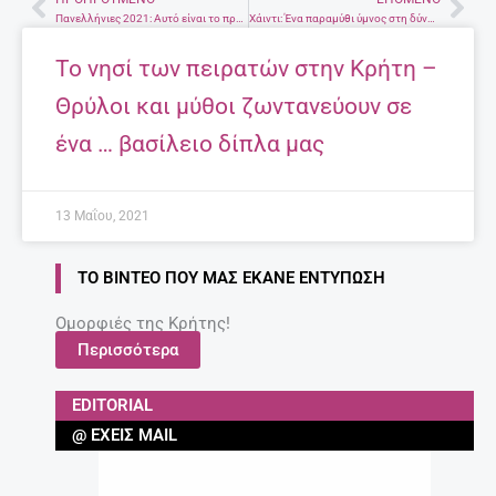
Prev
Nex
Πανελλήνιες 2021: Αυτό είναι το πρόγραμμα των εξετάσεων για ΓΕΛ και ΕΠΑΛ
Χάιντι: Ένα παραμύθι ύμνος στη δύναμη της φιλίας και στην αγάπη της φύσης
Το νησί των πειρατών στην Κρήτη –
Θρύλοι και μύθοι ζωντανεύουν σε
ένα … βασίλειο δίπλα μας
13 Μαΐου, 2021
ΤΟ ΒΊΝΤΕΟ ΠΟΥ ΜΑΣ ΈΚΑΝΕ ΕΝΤΎΠΩΣΗ
Ομορφιές της Κρήτης!
Περισσότερα
EDITORIAL
@ ΈΧΕΙΣ MAIL