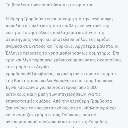
Το βασίλειο των πειρατών και η ιστορία του
Η Ήμερη Γραμβούσα είναι διάσημη για την πανέμορφη
παραλία της, αλλά και για το επιβλητικό ενετικό της
κάστρο. Το νησί άλλαξε πολλά χέρια και λόγω της
στρατηγικής θέσης και αποτέλεσε μήλον της έριδος
ανάμεσα σε Ενετούς και Τούρκους. Αργότερα, μάλιστα, οι
Έλληνες πειρατές το χρησιμοποίησαν ως ορμητήριο. Επι
τρία και λίγο παραπάνω χρόνια κούρσευαν και σκορπούσαν
τον τρόμο στο Αιγαίο.
γραμβούσαΗ Γραμβούσα, αρχικά ήταν το πρώτο κομμάτι
της Κρήτης, που απελευθερώθηκε από τους Τούρκους.
Έγινε καταφύγιο για περισσότερους από 3.000
κατοίκους και η βάση των επιχειρήσεων, για τις
επαναστατικές ομάδες. Από την ελεύθερη Γραμβούσα,
ξεκινούσαν τα επαναστατικά σώματα οι «Καλησπέριδες»
και σκόρπιζαν τρόμο στους Τούρκους, που σε
αντιπερισπασμό οργάνωσαν και αυτοί τις Ζουρίδες,