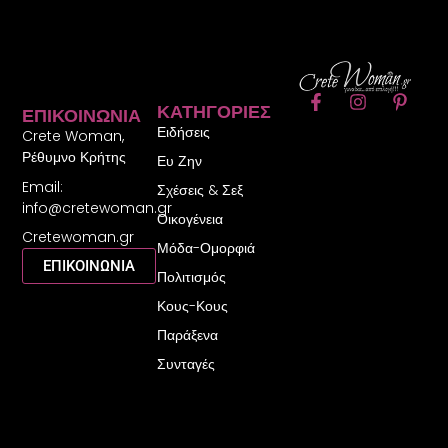
F
I
P
ΚΑΤΗΓΟΡΊΕΣ
ΕΠΙΚΟΙΝΩΝΊΑ
a
n
i
Ειδήσεις
c
s
n
Crete Woman,
e
t
t
Ρέθυμνο Κρήτης
Ευ Ζην
b
a
e
Email:
o
g
r
Σχέσεις & Σεξ
o
r
e
info@cretewoman.gr
Οικογένεια
k
a
s
Cretewoman.gr
-
m
t
Μόδα-Ομορφιά
f
-
ΕΠΙΚΟΙΝΩΝΙΑ
Πολιτισμός
p
Κους-Κους
Παράξενα
Συνταγές