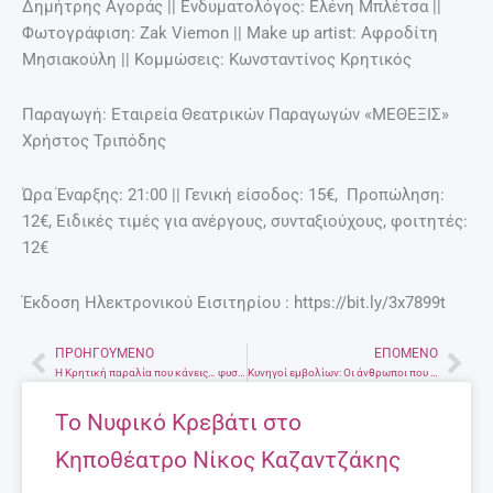
Δημήτρης Αγοράς || Ενδυματολόγος: Ελένη Μπλέτσα ||
Φωτογράφιση: Zak Viemon || Make up artist: Αφροδίτη
Μησιακούλη || Κομμώσεις: Κωνσταντίνος Κρητικός
Παραγωγή: Εταιρεία Θεατρικών Παραγωγών «ΜΕΘΕΞΙΣ»
Χρήστος Τριπόδης
Ώρα Έναρξης: 21:00 || Γενική είσοδος: 15€, Προπώληση:
12€, Ειδικές τιμές για ανέργους, συνταξιούχους, φοιτητές:
12€
Έκδοση Ηλεκτρονικού Εισιτηρίου : https://bit.ly/3x7899t
ΠΡΟΗΓΟΎΜΕΝΟ
ΕΠΌΜΕΝΟ
Prev
Nex
Η Κρητική παραλία που κάνεις… φυσικό σπα – Μια ιδιαίτερη εμπειρία σε ένα μέρος γεμάτο άργιλο
Κυνηγοί εμβολίων: Οι άνθρωποι που κάνουν τα πάντα για την τρίτη δόση πριν αυτή τους χρειαστεί!
Το Νυφικό Κρεβάτι στο
Κηποθέατρο Νίκος Καζαντζάκης