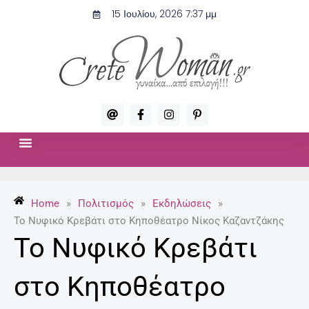
Μετάβαση
15 Ιουλίου, 2026 7:37 μμ
στο
περιεχόμενο
A
F
I
P
t
a
n
i
c
s
n
e
t
t
b
a
e
o
g
r
ΣΧΈΣΕΙΣ & ΣΕΞ
ΜΌΔΑ-ΟΜΟΡΦΙΆ
o
r
e
k
a
s
-
m
t
Home
»
Πολιτισμός
»
Εκδηλώσεις
»
f
-
p
Το Νυφικό Κρεβάτι στο Κηποθέατρο Νίκος Καζαντζάκης
Το Νυφικό Κρεβάτι
στο Κηποθέατρο