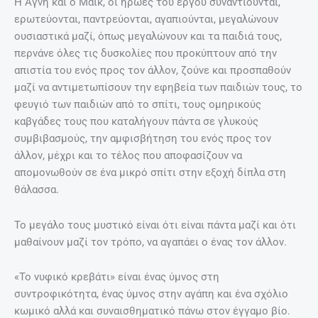
Η Αγνή και ο Μάικ, οι ήρωες του έργου συναντιούνται,
ερωτεύονται, παντρεύονται, αγαπιούνται, μεγαλώνουν
ουσιαστικά μαζί, όπως μεγαλώνουν και τα παιδιά τους,
περνάνε όλες τις δυσκολίες που προκύπτουν από την
απιστία του ενός προς τον άλλον, ζούνε και προσπαθούν
μαζί να αντιμετωπίσουν την εφηβεία των παιδιών τους, το
φευγιό των παιδιών από το σπίτι, τους ομηρικούς
καβγάδες τους που καταλήγουν πάντα σε γλυκούς
συμβιβασμούς, την αμφισβήτηση του ενός προς τον
άλλον, μέχρι και το τέλος που αποφασίζουν να
απομονωθούν σε ένα μικρό σπίτι στην εξοχή δίπλα στη
θάλασσα.
Το μεγάλο τους μυστικό είναι ότι είναι πάντα μαζί και ότι
μαθαίνουν μαζί τον τρόπο, να αγαπάει ο ένας τον άλλον.
«Το νυφικό κρεβάτι» είναι ένας ύμνος στη
συντροφικότητα, ένας ύμνος στην αγάπη και ένα σχόλιο
κωμικό αλλά και συναισθηματικό πάνω στον έγγαμο βίο.