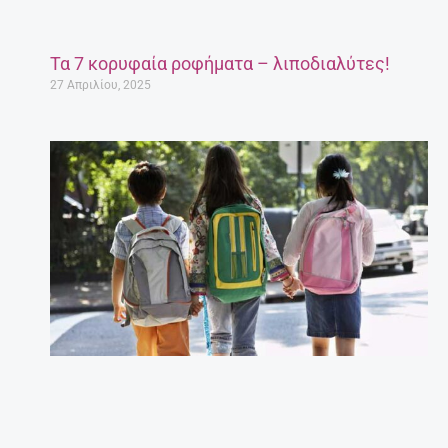
Τα 7 κορυφαία ροφήματα – λιποδιαλύτες!
27 Απριλίου, 2025