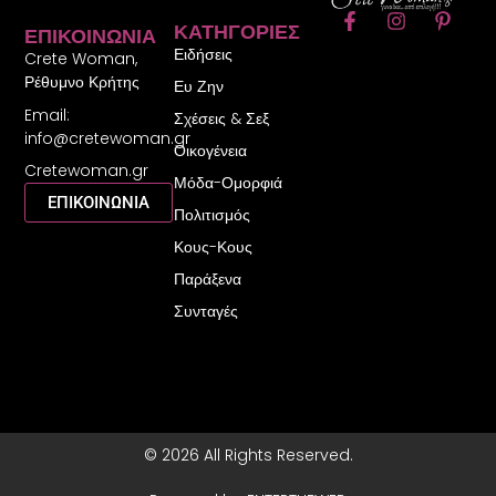
F
I
P
ΚΑΤΗΓΟΡΊΕΣ
ΕΠΙΚΟΙΝΩΝΊΑ
a
n
i
Ειδήσεις
c
s
n
Crete Woman,
e
t
t
Ρέθυμνο Κρήτης
Ευ Ζην
b
a
e
Email:
o
g
r
Σχέσεις & Σεξ
o
r
e
info@cretewoman.gr
Οικογένεια
k
a
s
Cretewoman.gr
-
m
t
Μόδα-Ομορφιά
f
-
ΕΠΙΚΟΙΝΩΝΙΑ
Πολιτισμός
p
Κους-Κους
Παράξενα
Συνταγές
© 2026 All Rights Reserved.