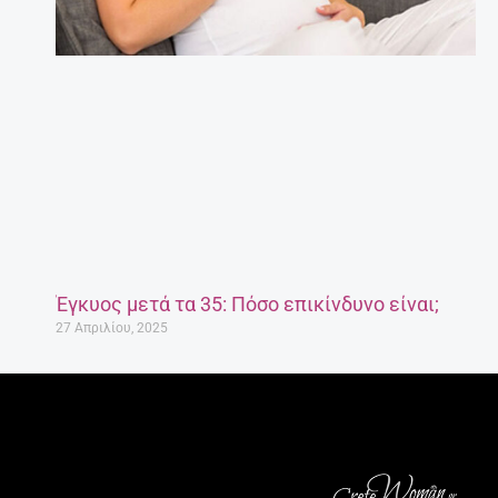
Έγκυος μετά τα 35: Πόσο επικίνδυνο είναι;
27 Απριλίου, 2025