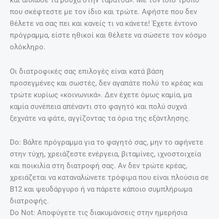
και άπλωσε τα ρούχα στην ταράτσα». Με τον ίδιο τρόπο
που σκέφτεστε με τον ίδιο και τρώτε. Αφήστε που δεν
θέλετε να σας πει και κανείς τι να κάνετε! Έχετε έντονο
πρόγραμμα, είστε ηθικοί και θέλετε να σώσετε τον κόσμο
ολόκληρο.
Οι διατροφικές σας επιλογές είναι κατά βάση
προσεγμένες και σωστές, δεν αγαπάτε πολύ το κρέας και
τρώτε κυρίως «κοινωνικά». Δεν έχετε όμως καμία, μα
καμία συνέπεια απέναντι στο φαγητό και πολύ συχνά
ξεχνάτε να φάτε, αγγίζοντας τα όρια της εξάντλησης.
Do: Βάλτε πρόγραμμα για το φαγητό σας, μην το αφήνετε
στην τύχη, χρειάζεστε ενέργεια, βιταμίνες, ιχνοστοιχεία
και ποικιλία στη διατροφή σας. Αν δεν τρώτε κρέας,
χρειάζεται να καταναλώνετε τρόφιμα που είναι πλούσια σε
Β12 και ψευδάργυρο ή να πάρετε κάποιο συμπλήρωμα
διατροφής.
Do Not: Αποφύγετε τις διακυμάνσεις στην ημερήσια