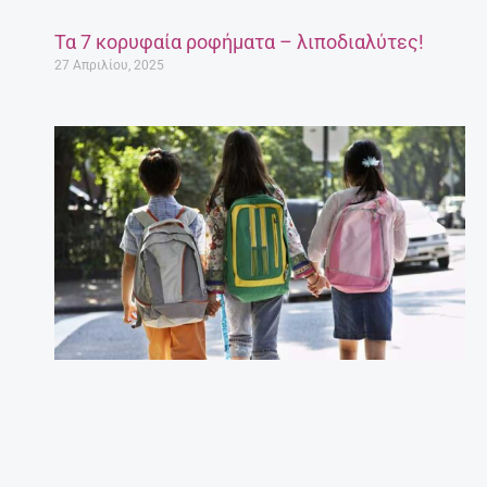
Τα 7 κορυφαία ροφήματα – λιποδιαλύτες!
27 Απριλίου, 2025