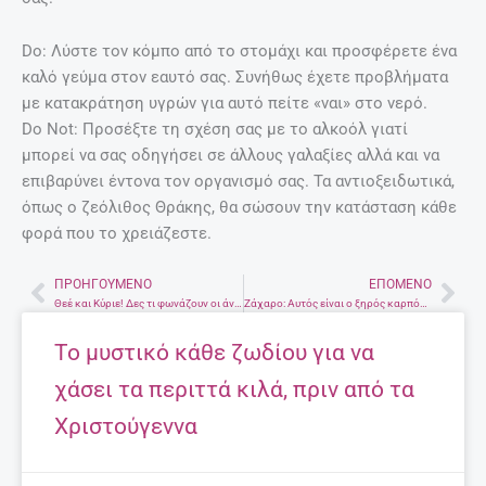
Do: Λύστε τον κόμπο από το στομάχι και προσφέρετε ένα
καλό γεύμα στον εαυτό σας. Συνήθως έχετε προβλήματα
με κατακράτηση υγρών για αυτό πείτε «ναι» στο νερό.
Do Not: Προσέξτε τη σχέση σας με το αλκοόλ γιατί
μπορεί να σας οδηγήσει σε άλλους γαλαξίες αλλά και να
επιβαρύνει έντονα τον οργανισμό σας. Τα αντιοξειδωτικά,
όπως ο ζεόλιθος Θράκης, θα σώσουν την κατάσταση κάθε
φορά που το χρειάζεστε.
ΠΡΟΗΓΟΎΜΕΝΟ
ΕΠΌΜΕΝΟ
Prev
Nex
Θεέ και Κύριε! Δες τι φωνάζουν οι άντρες σε όλο τον κόσμο όταν φτάνουν σε οργασμό!
Ζάχαρο: Αυτός είναι ο ξηρός καρπός που πρέπει να τρώτε
Το μυστικό κάθε ζωδίου για να
χάσει τα περιττά κιλά, πριν από τα
Χριστούγεννα