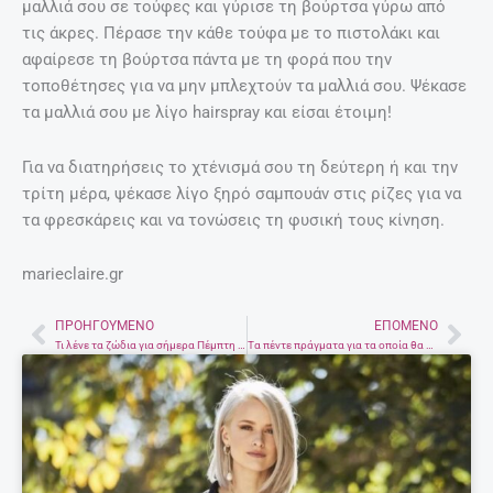
μαλλιά σου σε τούφες και γύρισε τη βούρτσα γύρω από
τις άκρες. Πέρασε την κάθε τούφα με το πιστολάκι και
αφαίρεσε τη βούρτσα πάντα με τη φορά που την
τοποθέτησες για να μην μπλεχτούν τα μαλλιά σου. Ψέκασε
τα μαλλιά σου με λίγο hairspray και είσαι έτοιμη!
Για να διατηρήσεις το χτένισμά σου τη δεύτερη ή και την
τρίτη μέρα, ψέκασε λίγο ξηρό σαμπουάν στις ρίζες για να
τα φρεσκάρεις και να τονώσεις τη φυσική τους κίνηση.
marieclaire.gr
ΠΡΟΗΓΟΎΜΕΝΟ
ΕΠΌΜΕΝΟ
Prev
Nex
Τι λένε τα ζώδια για σήμερα Πέμπτη 24 Σεπτεμβρίου
Τα πέντε πράγματα για τα οποία θα μετανιώσεις όταν περάσουν τα χρόνια -Τι θα θέλεις να αλλάξεις