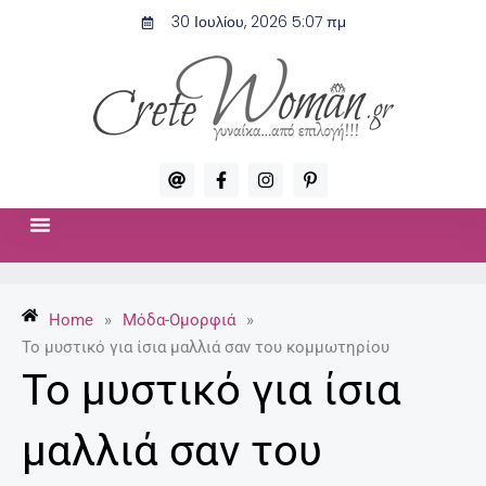
Μετάβαση
30 Ιουλίου, 2026 5:07 πμ
στο
περιεχόμενο
A
F
I
P
t
a
n
i
c
s
n
e
t
t
b
a
e
o
g
r
ΣΧΈΣΕΙΣ & ΣΕΞ
ΜΌΔΑ-ΟΜΟΡΦΙΆ
o
r
e
k
a
s
-
m
t
Home
»
Μόδα-Ομορφιά
»
f
-
p
Το μυστικό για ίσια μαλλιά σαν του κομμωτηρίου
Το μυστικό για ίσια
μαλλιά σαν του