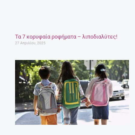
Τα 7 κορυφαία ροφήματα – λιποδιαλύτες!
27 Απριλίου, 2025