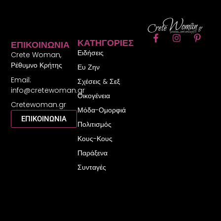
F
I
P
ΚΑΤΗΓΟΡΊΕΣ
ΕΠΙΚΟΙΝΩΝΊΑ
a
n
i
Ειδήσεις
c
s
n
Crete Woman,
e
t
t
Ρέθυμνο Κρήτης
Ευ Ζην
b
a
e
Email:
o
g
r
Σχέσεις & Σεξ
o
r
e
info@cretewoman.gr
Οικογένεια
k
a
s
Cretewoman.gr
-
m
t
Μόδα-Ομορφιά
f
-
ΕΠΙΚΟΙΝΩΝΙΑ
Πολιτισμός
p
Κους-Κους
Παράξενα
Συνταγές