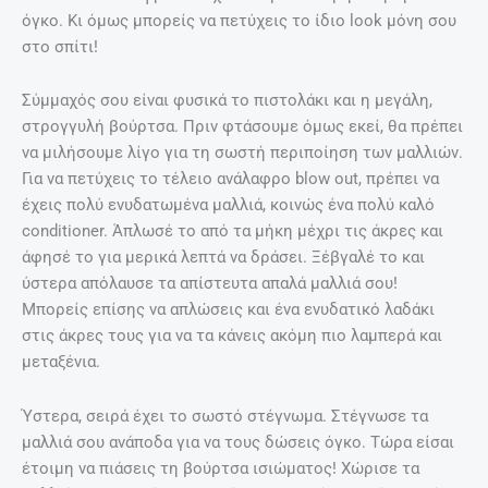
όγκο. Κι όμως μπορείς να πετύχεις το ίδιο look μόνη σου
στο σπίτι!
Σύμμαχός σου είναι φυσικά το πιστολάκι και η μεγάλη,
στρογγυλή βούρτσα. Πριν φτάσουμε όμως εκεί, θα πρέπει
να μιλήσουμε λίγο για τη σωστή περιποίηση των μαλλιών.
Για να πετύχεις το τέλειο ανάλαφρο blow out, πρέπει να
έχεις πολύ ενυδατωμένα μαλλιά, κοινώς ένα πολύ καλό
conditioner. Άπλωσέ το από τα μήκη μέχρι τις άκρες και
άφησέ το για μερικά λεπτά να δράσει. Ξέβγαλέ το και
ύστερα απόλαυσε τα απίστευτα απαλά μαλλιά σου!
Μπορείς επίσης να απλώσεις και ένα ενυδατικό λαδάκι
στις άκρες τους για να τα κάνεις ακόμη πιο λαμπερά και
μεταξένια.
Ύστερα, σειρά έχει το σωστό στέγνωμα. Στέγνωσε τα
μαλλιά σου ανάποδα για να τους δώσεις όγκο. Τώρα είσαι
έτοιμη να πιάσεις τη βούρτσα ισιώματος! Χώρισε τα