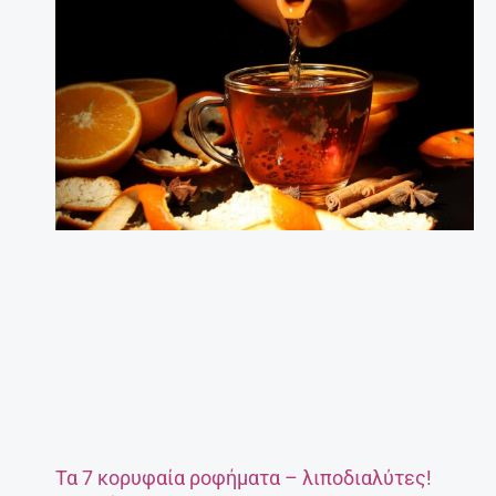
Τα 7 κορυφαία ροφήματα – λιποδιαλύτες!