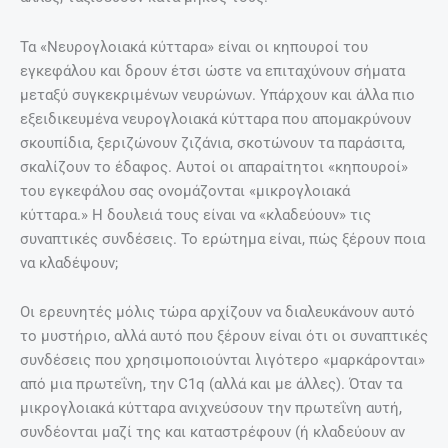
Τα «Νευρογλοιακά κύτταρα» είναι οι κηπουροί του
εγκεφάλου και δρουν έτσι ώστε να επιταχύνουν σήματα
μεταξύ συγκεκριμένων νευρώνων. Υπάρχουν και άλλα πιο
εξειδικευμένα νευρογλοιακά κύτταρα που απομακρύνουν
σκουπίδια, ξεριζώνουν ζιζάνια, σκοτώνουν τα παράσιτα,
σκαλίζουν το έδαφος. Αυτοί οι απαραίτητοι «κηπουροί»
του εγκεφάλου σας ονομάζονται «μικρογλοιακά
κύτταρα.» Η δουλειά τους είναι να «κλαδεύουν» τις
συναπτικές συνδέσεις. Το ερώτημα είναι, πώς ξέρουν ποια
να κλαδέψουν;
Οι ερευνητές μόλις τώρα αρχίζουν να διαλευκάνουν αυτό
το μυστήριο, αλλά αυτό που ξέρουν είναι ότι οι συναπτικές
συνδέσεις που χρησιμοποιούνται λιγότερο «μαρκάρονται»
από μια πρωτεΐνη, την C1q (αλλά και με άλλες). Όταν τα
μικρογλοιακά κύτταρα ανιχνεύσουν την πρωτεΐνη αυτή,
συνδέονται μαζί της και καταστρέφουν (ή κλαδεύουν αν