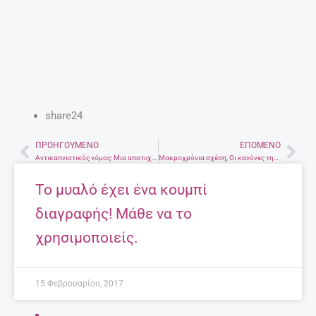
share24
ΠΡΟΗΓΟΎΜΕΝΟ
ΕΠΌΜΕΝΟ
Prev
Nex
Αντικαπνιστικός νόμος: Μια αποτυχία κοινωνίας και πολιτείας.
Μακροχρόνια σχέση; Οι κανόνες της κρεβατοκάμαρας για απολαυστικό σεξ
Το μυαλό έχει ένα κουμπί
διαγραφής! Μάθε να το
χρησιμοποιείς.
15 Φεβρουαρίου, 2017