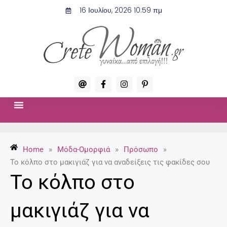
Μετάβαση
16 Ιουλίου, 2026 10:59 πμ
στο
περιεχόμενο
A
F
I
P
t
a
n
i
c
s
n
e
t
t
b
a
e
o
g
r
ΣΧΈΣΕΙΣ & ΣΕΞ
ΜΌΔΑ-ΟΜΟΡΦΙΆ
o
r
e
k
a
s
-
m
t
Home
»
Μόδα-Ομορφιά
»
Πρόσωπο
»
f
-
p
Το κόλπο στο μακιγιάζ για να αναδείξεις τις φακίδες σου
Το κόλπο στο
μακιγιάζ για να