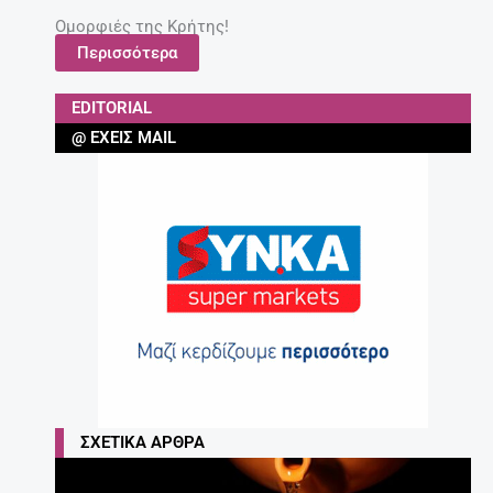
Ομορφιές της Κρήτης!
Περισσότερα
EDITORIAL
@ ΈΧΕΙΣ MAIL
ΣΧΕΤΙΚΆ ΆΡΘΡΑ