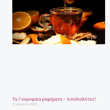
Τα 7 κορυφαία ροφήματα – λιποδιαλύτες!
27 Απριλίου, 2025