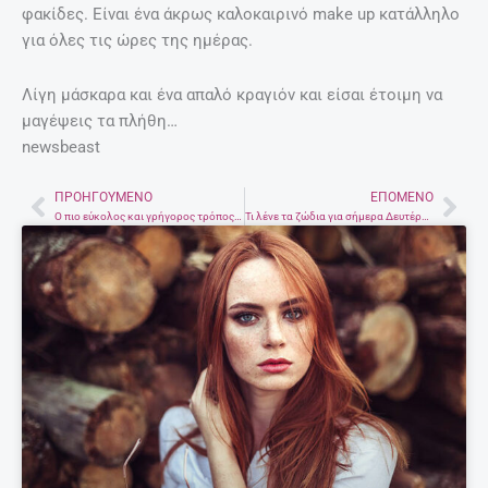
φακίδες. Είναι ένα άκρως καλοκαιρινό make up κατάλληλο
για όλες τις ώρες της ημέρας.
Λίγη μάσκαρα και ένα απαλό κραγιόν και είσαι έτοιμη να
μαγέψεις τα πλήθη…
newsbeast
ΠΡΟΗΓΟΎΜΕΝΟ
ΕΠΌΜΕΝΟ
Prev
Nex
Ο πιο εύκολος και γρήγορος τρόπος να ξεπαγώσεις κρέας και κιμά
Τι λένε τα ζώδια για σήμερα Δευτέρα 14 Σεπτεμβρίου