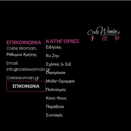
F
I
P
ΚΑΤΗΓΟΡΊΕΣ
ΕΠΙΚΟΙΝΩΝΊΑ
a
n
i
Ειδήσεις
c
s
n
Crete Woman,
e
t
t
Ρέθυμνο Κρήτης
Ευ Ζην
b
a
e
Email:
o
g
r
Σχέσεις & Σεξ
o
r
e
info@cretewoman.gr
Οικογένεια
k
a
s
Cretewoman.gr
-
m
t
Μόδα-Ομορφιά
f
-
ΕΠΙΚΟΙΝΩΝΙΑ
Πολιτισμός
p
Κους-Κους
Παράξενα
Συνταγές