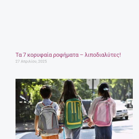
Τα 7 κορυφαία ροφήματα – λιποδιαλύτες!
27 Απριλίου, 2025