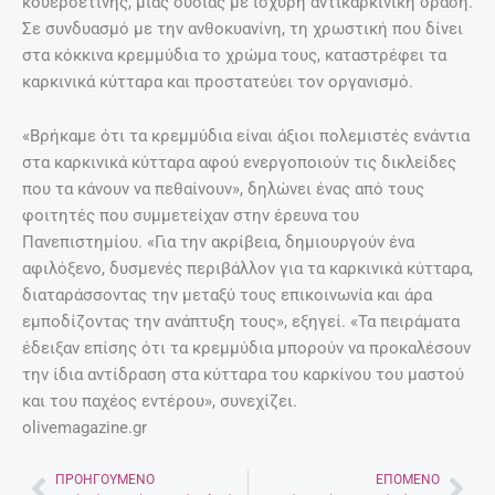
κουερσετίνης, μιας ουσίας με ισχυρή αντικαρκινική δράση.
Σε συνδυασμό με την ανθοκυανίνη, τη χρωστική που δίνει
στα κόκκινα κρεμμύδια το χρώμα τους, καταστρέφει τα
καρκινικά κύτταρα και προστατεύει τον οργανισμό.
«Βρήκαμε ότι τα κρεμμύδια είναι άξιοι πολεμιστές ενάντια
στα καρκινικά κύτταρα αφού ενεργοποιούν τις δικλείδες
που τα κάνουν να πεθαίνουν», δηλώνει ένας από τους
φοιτητές που συμμετείχαν στην έρευνα του
Πανεπιστημίου. «Για την ακρίβεια, δημιουργούν ένα
αφιλόξενο, δυσμενές περιβάλλον για τα καρκινικά κύτταρα,
διαταράσσοντας την μεταξύ τους επικοινωνία και άρα
εμποδίζοντας την ανάπτυξη τους», εξηγεί. «Τα πειράματα
έδειξαν επίσης ότι τα κρεμμύδια μπορούν να προκαλέσουν
την ίδια αντίδραση στα κύτταρα του καρκίνου του μαστού
και του παχέος εντέρου», συνεχίζει.
olivemagazine.gr
ΠΡΟΗΓΟΎΜΕΝΟ
ΕΠΌΜΕΝΟ