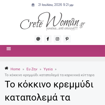
Μετάβαση
21 Ιουλίου, 2026 9:21 μμ
στο
περιεχόμενο
A
F
I
P
t
a
n
i
c
s
n
e
t
t
b
a
e
o
g
r
ΣΧΈΣΕΙΣ & ΣΕΞ
ΜΌΔΑ-ΟΜΟΡΦΙΆ
o
r
e
k
a
s
-
m
t
Home
»
Ευ Ζην
»
Υγεία
»
f
-
p
Το κόκκινο κρεμμύδι καταπολεμά τα καρκινικά κύτταρα
Το κόκκινο κρεμμύδι
καταπολεμά τα