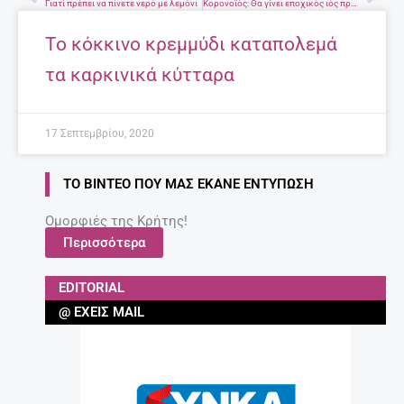
Prev
Nex
Γιατί πρέπει να πίνετε νερό με λεμόνι
Κορoνοϊός: Θα γίνει εποχικός ιός προβλέπουν οι επιστήμονες – Πότε θα συμβεί αυτό
Το κόκκινο κρεμμύδι καταπολεμά
τα καρκινικά κύτταρα
17 Σεπτεμβρίου, 2020
ΤΟ ΒΊΝΤΕΟ ΠΟΥ ΜΑΣ ΈΚΑΝΕ ΕΝΤΎΠΩΣΗ
Ομορφιές της Κρήτης!
Περισσότερα
EDITORIAL
@ ΈΧΕΙΣ MAIL