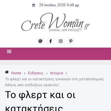
Μετάβαση
29 Ιουλίου, 2026 9:48 μμ
στο
περιεχόμενο
A
F
I
P
t
a
n
i
c
s
n
e
t
t
b
a
e
o
g
r
ΣΧΈΣΕΙΣ & ΣΕΞ
ΜΌΔΑ-ΟΜΟΡΦΙΆ
o
r
e
k
a
s
-
m
t
Home
»
Ειδήσεις
»
Ιστορία
»
f
-
p
Το φλερτ και οι κατακτήσεις γυναικών στη μεταπολεμική
Αθήνα, από επίδοξους εραστές!
Το φλερτ και οι
κατακτήσεις