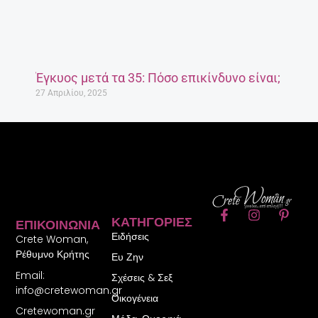
Έγκυος μετά τα 35: Πόσο επικίνδυνο είναι;
27 Απριλίου, 2025
F
I
P
ΚΑΤΗΓΟΡΊΕΣ
ΕΠΙΚΟΙΝΩΝΊΑ
a
n
i
Ειδήσεις
c
s
n
Crete Woman,
e
t
t
Ρέθυμνο Κρήτης
Ευ Ζην
b
a
e
Email:
o
g
r
Σχέσεις & Σεξ
o
r
e
info@cretewoman.gr
Οικογένεια
k
a
s
Cretewoman.gr
-
m
t