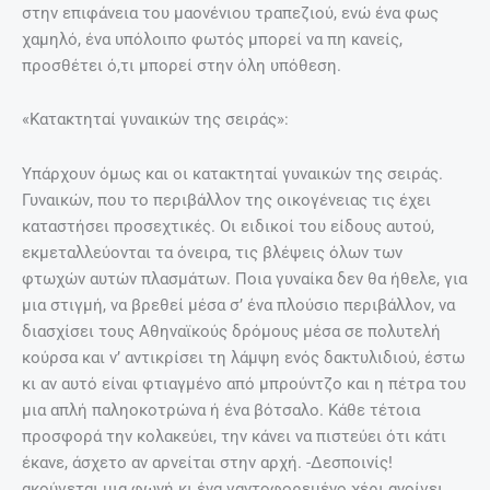
στην επιφάνεια του μαονένιου τραπεζιού, ενώ ένα φως
χαμηλό, ένα υπόλοιπο φωτός μπορεί να πη κανείς,
προσθέτει ό,τι μπορεί στην όλη υπόθεση.
«Κατακτηταί γυναικών της σειράς»:
Υπάρχουν όμως και οι κατακτηταί γυναικών της σειράς.
Γυναικών, που το περιβάλλον της οικογένειας τις έχει
καταστήσει προσεχτικές. Οι ειδικοί του είδους αυτού,
εκμεταλλεύονται τα όνειρα, τις βλέψεις όλων των
φτωχών αυτών πλασμάτων. Ποια γυναίκα δεν θα ήθελε, για
μια στιγμή, να βρεθεί μέσα σ’ ένα πλούσιο περιβάλλον, να
διασχίσει τους Αθηναϊκούς δρόμους μέσα σε πολυτελή
κούρσα και ν’ αντικρίσει τη λάμψη ενός δακτυλιδιού, έστω
κι αν αυτό είναι φτιαγμένο από μπρούντζο και η πέτρα του
μια απλή παληοκοτρώνα ή ένα βότσαλο. Κάθε τέτοια
προσφορά την κολακεύει, την κάνει να πιστεύει ότι κάτι
έκανε, άσχετο αν αρνείται στην αρχή. -Δεσποινίς!
ακούγεται μια φωνή κι ένα γαντοφορεμένο χέρι ανοίγει