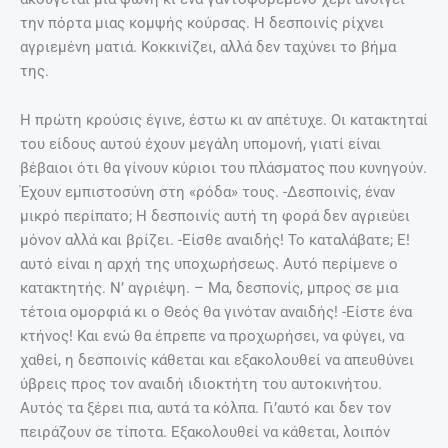
την πόρτα μιας κομψής κούρσας. Η δεσποινίς ρίχνει
αγριεμένη ματιά. Κοκκινίζει, αλλά δεν ταχύνει το βήμα
της.
Η πρώτη κρούσις έγινε, έστω κι αν απέτυχε. Οι κατακτηταί
του είδους αυτού έχουν μεγάλη υπομονή, γιατί είναι
βέβαιοι ότι θα γίνουν κύριοι του πλάσματος που κυνηγούν.
Έχουν εμπιστοσύνη στη «ρόδα» τους. -Δεσποινίς, έναν
μικρό περίπατο; Η δεσποινίς αυτή τη φορά δεν αγριεύει
μόνον αλλά και βρίζει. -Είσθε αναιδής! Το καταλάβατε; Ε!
αυτό είναι η αρχή της υποχωρήσεως. Αυτό περίμενε ο
κατακτητής. Ν’ αγριέψη. – Μα, δεσπονίς, μπρος σε μια
τέτοια ομορφιά κι ο Θεός θα γινόταν αναιδής! -Είστε ένα
κτήνος! Και ενώ θα έπρεπε να προχωρήσει, να φύγει, να
χαθεί, η δεσποινίς κάθεται και εξακολουθεί να απευθύνει
ύβρεις προς τον αναιδή ιδιοκτήτη του αυτοκινήτου.
Αυτός τα ξέρει πια, αυτά τα κόλπα. Γι’αυτό και δεν τον
πειράζουν σε τίποτα. Εξακολουθεί να κάθεται, λοιπόν