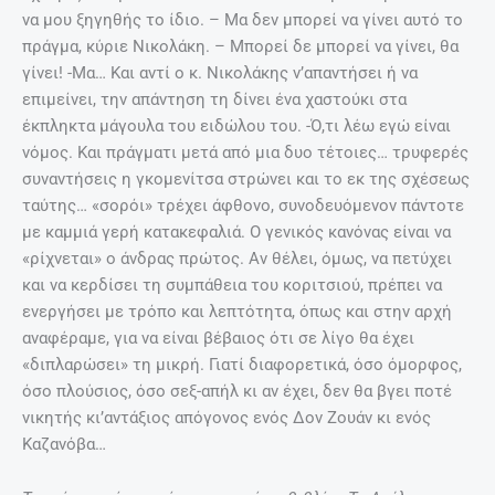
να μου ξηγηθής το ίδιο. – Μα δεν μπορεί να γίνει αυτό το
πράγμα, κύριε Νικολάκη. – Μπορεί δε μπορεί να γίνει, θα
γίνει! -Μα… Και αντί ο κ. Νικολάκης ν’απαντήσει ή να
επιμείνει, την απάντηση τη δίνει ένα χαστούκι στα
έκπληκτα μάγουλα του ειδώλου του. -Ό,τι λέω εγώ είναι
νόμος. Και πράγματι μετά από μια δυο τέτοιες… τρυφερές
συναντήσεις η γκομενίτσα στρώνει και το εκ της σχέσεως
ταύτης… «σορόι» τρέχει άφθονο, συνοδευόμενον πάντοτε
με καμμιά γερή κατακεφαλιά. Ο γενικός κανόνας είναι να
«ρίχνεται» ο άνδρας πρώτος. Αν θέλει, όμως, να πετύχει
και να κερδίσει τη συμπάθεια του κοριτσιού, πρέπει να
ενεργήσει με τρόπο και λεπτότητα, όπως και στην αρχή
αναφέραμε, για να είναι βέβαιος ότι σε λίγο θα έχει
«διπλαρώσει» τη μικρή. Γιατί διαφορετικά, όσο όμορφος,
όσο πλούσιος, όσο σεξ-απήλ κι αν έχει, δεν θα βγει ποτέ
νικητής κι’αντάξιος απόγονος ενός Δον Ζουάν κι ενός
Καζανόβα…