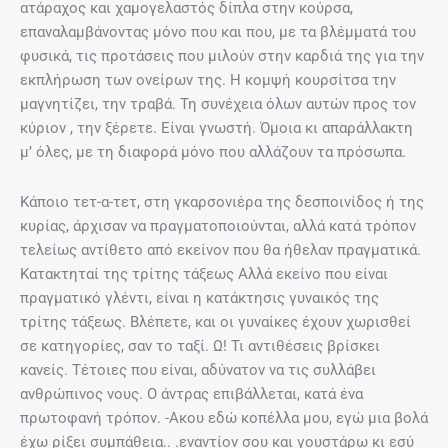
ατάραχος και χαμογελαστός δίπλα στην κούρσα,
επαναλαμβάνοντας μόνο που και που, με τα βλέμματά του
φυσικά, τις προτάσεις που μιλούν στην καρδιά της για την
εκπλήρωση των ονείρων της. Η κομψή κουρσίτσα την
μαγνητίζει, την τραβά. Τη συνέχεια όλων αυτών προς τον
κύριον , την ξέρετε. Είναι γνωστή. Όμοια κι απαράλλακτη
μ’ όλες, με τη διαφορά μόνο που αλλάζουν τα πρόσωπα.
Κάποιο τετ-α-τετ, στη γκαρσονιέρα της δεσποινίδος ή της
κυρίας, άρχισαν να πραγματοποιούνται, αλλά κατά τρόπον
τελείως αντίθετο από εκείνον που θα ήθελαν πραγματικά.
Κατακτηταί της τρίτης τάξεως Αλλά εκείνο που είναι
πραγματικό γλέντι, είναι η κατάκτησις γυναικός της
τρίτης τάξεως. Βλέπετε, και οι γυναίκες έχουν χωρισθεί
σε κατηγορίες, σαν το ταξί. Ω! Τι αντιθέσεις βρίσκει
κανείς. Τέτοιες που είναι, αδύνατον να τις συλλάβει
ανθρώπινος νους. Ο άντρας επιβάλλεται, κατά ένα
πρωτοφανή τρόπον. -Ακου εδώ κοπέλλα μου, εγώ μια βολά
έχω ρίξει συμπάθεια.. .εναντίον σου και γουστάρω κι εσύ