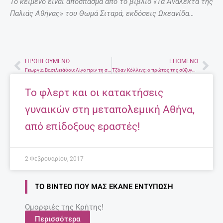
Το κείμενο είναι απόσπασμα από το βιβλίο «Τα Ανάλεκτα της
Παλιάς Αθήνας» του Θωμά Σιταρά, εκδόσεις Ωκεανίδα…
ΠΡΟΗΓΟΎΜΕΝΟ
ΕΠΌΜΕΝΟ
Prev
Nex
Γεωργία Βασιλειάδου: Λίγο πριν τη σύνταξη, απογειώθηκε η καριέρα της.
Τζόαν Κόλλινς: ο πρώτος της σύζυγος ήθελε να την πουλήσει σε σεΐχη για μία νύχτα…
Το φλερτ και οι κατακτήσεις
γυναικών στη μεταπολεμική Αθήνα,
από επίδοξους εραστές!
2 Φεβρουαρίου, 2017
ΤΟ ΒΊΝΤΕΟ ΠΟΥ ΜΑΣ ΈΚΑΝΕ ΕΝΤΎΠΩΣΗ
Ομορφιές της Κρήτης!
Περισσότερα