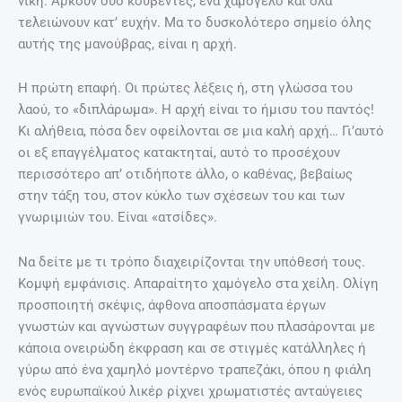
νίκη. Αρκούν δύο κουβέντες, ένα χαμόγελο και όλα
τελειώνουν κατ’ ευχήν. Μα το δυσκολότερο σημείο όλης
αυτής της μανούβρας, είναι η αρχή.
Η πρώτη επαφή. Οι πρώτες λέξεις ή, στη γλώσσα του
λαού, το «διπλάρωμα». Η αρχή είναι το ήμισυ του παντός!
Κι αλήθεια, πόσα δεν οφείλονται σε μια καλή αρχή… Γι’αυτό
οι εξ επαγγέλματος κατακτηταί, αυτό το προσέχουν
περισσότερο απ’ οτιδήποτε άλλο, ο καθένας, βεβαίως
στην τάξη του, στον κύκλο των σχέσεων του και των
γνωριμιών του. Είναι «ατσίδες».
Να δείτε με τι τρόπο διαχειρίζονται την υπόθεσή τους.
Κομψή εμφάνισις. Απαραίτητο χαμόγελο στα χείλη. Ολίγη
προσποιητή σκέψις, άφθονα αποσπάσματα έργων
γνωστών και αγνώστων συγγραφέων που πλασάρονται με
κάποια ονειρώδη έκφραση και σε στιγμές κατάλληλες ή
γύρω από ένα χαμηλό μοντέρνο τραπεζάκι, όπου η φιάλη
ενός ευρωπαϊκού λικέρ ρίχνει χρωματιστές ανταύγειες