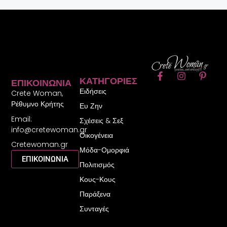
F
I
P
ΚΑΤΗΓΟΡΊΕΣ
ΕΠΙΚΟΙΝΩΝΊΑ
a
n
i
Ειδήσεις
c
s
n
Crete Woman,
e
t
t
Ρέθυμνο Κρήτης
Ευ Ζην
b
a
e
Email:
o
g
r
Σχέσεις & Σεξ
o
r
e
info@cretewoman.gr
Οικογένεια
k
a
s
Cretewoman.gr
-
m
t
Μόδα-Ομορφιά
f
-
ΕΠΙΚΟΙΝΩΝΙΑ
Πολιτισμός
p
Κους-Κους
Παράξενα
Συνταγές