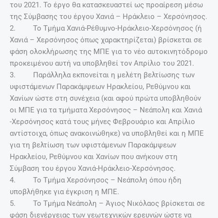
του 2021. Το έργο θα κατασκευαστεί ως προαίρεση μέσω
της Σύμβασης του έργου Χανιά – Ηράκλειο – Χερσόνησος.
2. Το Τμήμα Χανιά-Ρέθυμνο-Ηράκλειο-Χερσόνησος (ή
Χανιά – Χερσόνησος όπως χαρακτηρίζεται) βρίσκεται σε
φάση ολοκλήρωσης της ΜΠΕ για το νέο αυτοκινητόδρομο
προκειμένου αυτή να υποβληθεί τον Απρίλιο του 2021.
3. Παράλληλα εκπονείται η μελέτη βελτίωσης των
υφιστάμενων Παρακάμψεων Ηρακλείου, Ρεθύμνου και
Χανίων ώστε στη συνέχεια (και αφού πρώτα υποβληθούν
οι ΜΠΕ για τα τμήματα Χερσόνησος – Νεάπολη και Χανιά
-Χερσόνησος κατά τους μήνες Φεβρουάριο και Απρίλιο
αντίστοιχα, όπως ανακοινώθηκε) να υποβληθεί και η ΜΠΕ
για τη βελτίωση των υφιστάμενων Παρακάμψεων
Ηρακλείου, Ρεθύμνου και Χανίων που ανήκουν στη
Σύμβαση του έργου Χανιά-Ηράκλειο-Χερσόνησος.
4. Το Τμήμα Χερσόνησος – Νεάπολη όπου ήδη
υποβλήθηκε για έγκριση η ΜΠΕ.
5. Το Τμήμα Νεάπολη – Άγιος Νικόλαος βρίσκεται σε
φάση διενέργειας των γεωτεχνικών ερευνών ώστε να