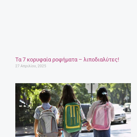
Τα 7 κορυφαία ροφήματα – λιποδιαλύτες!
27 Απριλίου, 2025