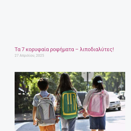
Τα 7 κορυφαία ροφήματα – λιποδιαλύτες!
27 Απριλίου, 2025