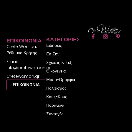
F
I
P
ΚΑΤΗΓΟΡΊΕΣ
ΕΠΙΚΟΙΝΩΝΊΑ
a
n
i
Ειδήσεις
c
s
n
Crete Woman,
e
t
t
Ρέθυμνο Κρήτης
Ευ Ζην
b
a
e
Email:
o
g
r
Σχέσεις & Σεξ
o
r
e
info@cretewoman.gr
Οικογένεια
k
a
s
Cretewoman.gr
-
m
t
Μόδα-Ομορφιά
f
-
ΕΠΙΚΟΙΝΩΝΙΑ
Πολιτισμός
p
Κους-Κους
Παράξενα
Συνταγές