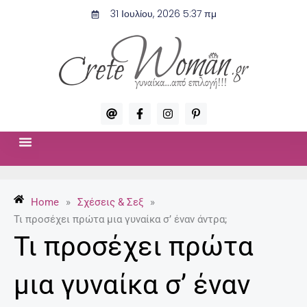
Μετάβαση
31 Ιουλίου, 2026 5:37 πμ
στο
περιεχόμενο
A
F
I
P
t
a
n
i
c
s
n
e
t
t
b
a
e
o
g
r
ΣΧΈΣΕΙΣ & ΣΕΞ
ΜΌΔΑ-ΟΜΟΡΦΙΆ
o
r
e
k
a
s
-
m
t
Home
»
Σχέσεις & Σεξ
»
f
-
p
Τι προσέχει πρώτα μια γυναίκα σ’ έναν άντρα;
Τι προσέχει πρώτα
μια γυναίκα σ’ έναν