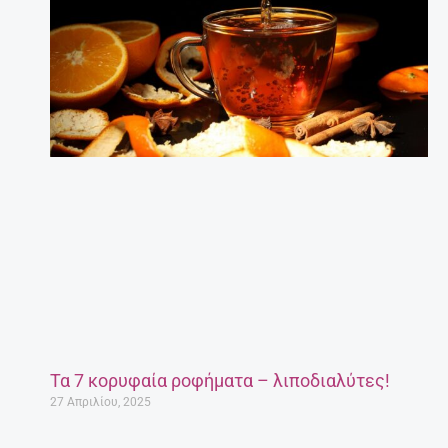
Τα 7 κορυφαία ροφήματα – λιποδιαλύτες!
27 Απριλίου, 2025