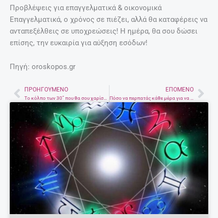
Προβλέψεις για επαγγελματικά & οικονομικά
Επαγγελματικά, ο χρόνος σε πιέζει, αλλά θα καταφέρεις να
ανταπεξέλθεις σε υποχρεώσεις! Η ημέρα, θα σου δώσει
επίσης, την ευκαιρία για αύξηση εσόδων!
Πηγή: oroskopos.gr
ΠΡΟΗΓΟΎΜΕΝΟ
ΕΠΌΜΕΝΟ
Prev
Nex
Το κόλπο των 30” που θα σου χαρίσει απίστευτα λαμπερά μαλλιά
Πόσο να περπατάς κάθε μέρα για να χάσεις 6 κιλά έως τα Χριστούγεννα