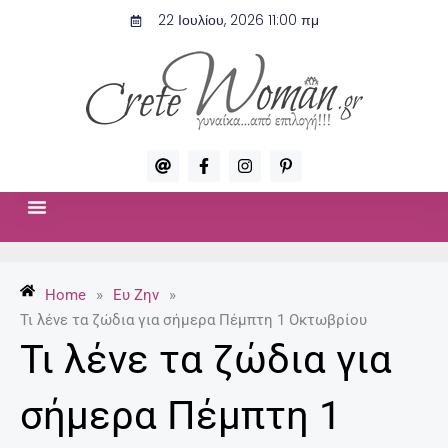
Μετάβαση
22 Ιουλίου, 2026 11:00 πμ
στο
περιεχόμενο
A
F
I
P
t
a
n
i
c
s
n
e
t
t
b
a
e
o
g
r
ΣΧΈΣΕΙΣ & ΣΕΞ
ΜΌΔΑ-ΟΜΟΡΦΙΆ
o
r
e
k
a
s
-
m
t
Home
»
Ευ Ζην
»
f
-
p
Τι λένε τα ζώδια για σήμερα Πέμπτη 1 Οκτωβρίου
Τι λένε τα ζώδια για
σήμερα Πέμπτη 1