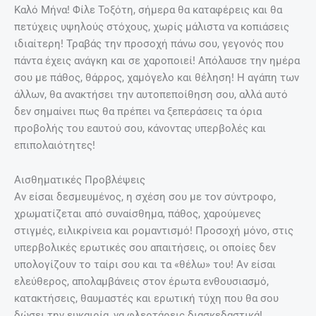
Καλό Μήνα! Φίλε Τοξότη, σήμερα θα καταφέρεις και θα
πετύχεις υψηλούς στόχους, χωρίς μάλιστα να κοπιάσεις
ιδιαίτερη! Τραβάς την προσοχή πάνω σου, γεγονός που
πάντα έχεις ανάγκη και σε χαροποιεί! Απόλαυσε την ημέρα
σου με πάθος, θάρρος, χαμόγελο και θέληση! Η αγάπη των
άλλων, θα ανακτήσει την αυτοπεποίθηση σου, αλλά αυτό
δεν σημαίνει πως θα πρέπει να ξεπεράσεις τα όρια
προβολής του εαυτού σου, κάνοντας υπερβολές και
επιπολαιότητες!
Αισθηματικές Προβλέψεις
Αν είσαι δεσμευμένος, η σχέση σου με τον σύντροφο,
χρωματίζεται από συναίσθημα, πάθος, χαρούμενες
στιγμές, ειλικρίνεια και ρομαντισμό! Προσοχή μόνο, στις
υπερβολικές ερωτικές σου απαιτήσεις, οι οποίες δεν
υπολογίζουν το ταίρι σου και τα «θέλω» του! Αν είσαι
ελεύθερος, απολαμβάνεις στον έρωτα ενθουσιασμό,
κατακτήσεις, θαυμαστές και ερωτική τύχη που θα σου
δώσει την ευκαιρία, να φλερτάρεις διασκεδαστικά!