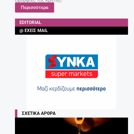
Ομορφιές της Κρήτης!
Περισσότερα
EDITORIAL
@ ΈΧΕΙΣ MAIL
ΣΧΕΤΙΚΆ ΆΡΘΡΑ