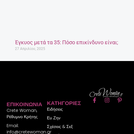
Έγκυος μετά τα 35: Πόσο επικίνδυνο είναι;
27 Απριλίου, 2025
F
I
P
ΚΑΤΗΓΟΡΊΕΣ
ΕΠΙΚΟΙΝΩΝΊΑ
a
n
i
Ειδήσεις
c
s
n
Crete Woman,
e
t
t
Ρέθυμνο Κρήτης
Ευ Ζην
b
a
e
Email:
o
g
r
Σχέσεις & Σεξ
o
r
e
info@cretewoman.gr