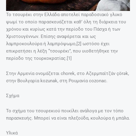
Το τσουρέκι στην Ελλάδα αποτελεί παραδοσιακό γλυκό
ψωμί το οποίο παρασκευάζεται καθ’ όλη τη διάρκεια του
χρόνου και κυρίως κατά την περίοδο του Πάσχα ή των
Χριστουγέννων. Επίσης αναφέρεται και ως
λαμπροκουλούρα ή λαμπρόψωμο,[2] ωστόσο έχει
επικρατήσει η λέξη “τσουρέκι”, που υιοθετήθηκε την
περίοδο της τουρκοκρατίας.[1]
Στην Αρμενία ονομάζεται chorek, στο Αζερμπαϊτζάν çörək,
στην Βουλγαρία kozunak, στη Ρουμανία cozonac.
Σχήμα
Το σχήμα του τσουρεκιού ποικίλει ανάλογα με τον τόπο
παρασκευής. Μπορεί να είναι πλεξούδα, κουλούρα ή μπάλα.
Υλικά