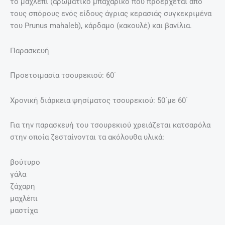
το μαχλέπι (αρωματικό μπαχαρικό που προέρχεται από
τους σπόρους ενός είδους άγριας κερασιάς συγκεκριμένα
του Prunus mahaleb), κάρδαμο (κακουλέ) και βανίλια.
Παρασκευή
Προετοιμασία τσουρεκιού: 60΄
Χρονική διάρκεια ψησίματος τσουρεκιού: 50΄με 60΄
Για την παρασκευή του τσουρεκιού χρειάζεται κατσαρόλα
στην οποία ζεσταίνονται τα ακόλουθα υλικά:
βούτυρο
γάλα
ζάχαρη
μαχλέπι
μαστίχα