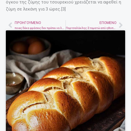
όγκου της ζύμης του τσουρεκιού χρειάζεται να αφεθεί η
ζύμη σε λεκάνη για 3 ώρες.[3]
ΠΡΟΗΓΟΎΜΕΝΟ
ΕΠΌΜΕΝΟ
Prev
Nex
ποιες δέκα φράσεις δεν πρέπει να λέμε ποτέ στα παιδιά μας, τι λένε οι παιδοψυχολόγοι
Παρτσαλάκλης: Σταματώ από ηθοποιός. Θέλω να ζήσω ήρεμα.