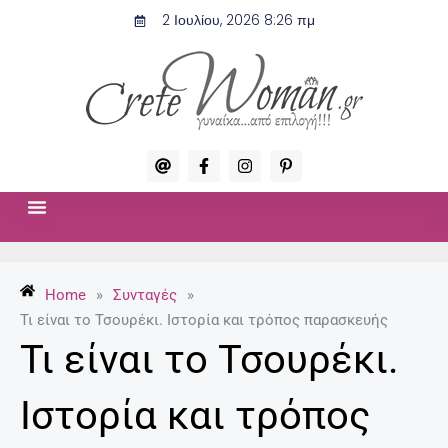
Μετάβαση
2 Ιουλίου, 2026 8:26 πμ
στο
περιεχόμενο
A
F
I
P
t
a
n
i
c
s
n
e
t
t
b
a
e
o
g
r
ΣΧΈΣΕΙΣ & ΣΕΞ
ΜΌΔΑ-ΟΜΟΡΦΙΆ
o
r
e
k
a
s
-
m
t
Home
»
Συνταγές
»
f
-
p
Τι είναι το Τσουρέκι. Ιστορία και τρόπος παρασκευής
Τι είναι το Τσουρέκι.
Ιστορία και τρόπος