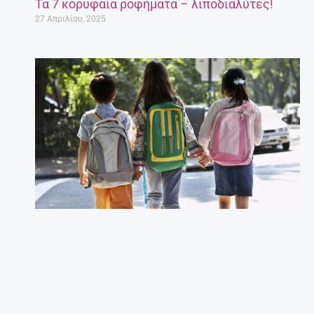
Τα 7 κορυφαία ροφήματα – λιποδιαλύτες!
27 Απριλίου, 2025