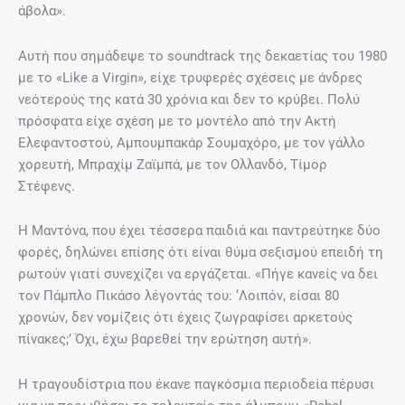
άβολα».
Αυτή που σημάδεψε το soundtrack της δεκαετίας του 1980
με το «Like a Virgin», είχε τρυφερές σχέσεις με άνδρες
νεότερούς της κατά 30 χρόνια και δεν το κρύβει. Πολύ
πρόσφατα είχε σχέση με το μοντέλο από την Ακτή
Ελεφαντοστού, Αμπουμπακάρ Σουμαχόρο, με τον γάλλο
χορευτή, Μπραχίμ Ζαϊμπά, με τον Ολλανδό, Τίμορ
Στέφενς.
Η Μαντόνα, που έχει τέσσερα παιδιά και παντρεύτηκε δύο
φορές, δηλώνει επίσης ότι είναι θύμα σεξισμού επειδή τη
ρωτούν γιατί συνεχίζει να εργάζεται. «Πήγε κανείς να δει
τον Πάμπλο Πικάσο λέγοντάς του: ‘Λοιπόν, είσαι 80
χρονών, δεν νομίζεις ότι έχεις ζωγραφίσει αρκετούς
πίνακες;’ Όχι, έχω βαρεθεί την ερώτηση αυτή».
Η τραγουδίστρια που έκανε παγκόσμια περιοδεία πέρυσι