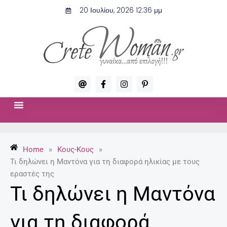
Μετάβαση
20 Ιουλίου, 2026 12:36 μμ
στο
περιεχόμενο
A
F
I
P
t
a
n
i
c
s
n
e
t
t
b
a
e
o
g
r
ΣΧΈΣΕΙΣ & ΣΕΞ
ΜΌΔΑ-ΟΜΟΡΦΙΆ
o
r
e
k
a
s
-
m
t
Home
»
Κους-Κους
»
f
-
p
Τι δηλώνει η Μαντόνα για τη διαφορά ηλικίας με τους
εραστές της
Τι δηλώνει η Μαντόνα
για τη διαφορά