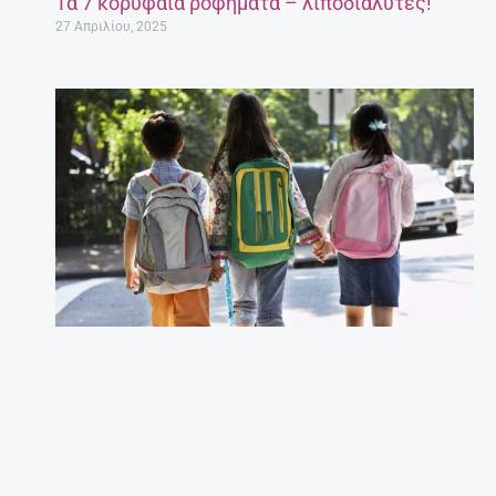
Τα 7 κορυφαία ροφήματα – λιποδιαλύτες!
27 Απριλίου, 2025