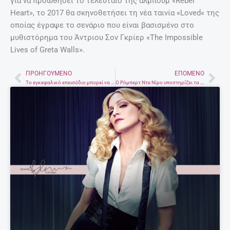
για να προωθήσει το τελευταίο της άλμπουμ «Rebel
Heart», το 2017 θα σκηνοθετήσει τη νέα ταινία «Loved« της
οποίας έγραψε το σενάριο που είναι βασισμένο στο
μυθιστόρημα του Άντριου Σον Γκρίερ «The Impossible
Lives of Greta Walls».
ΠΡΟΗΓΟΎΜΕΝΟ
ΕΠΌΜΕΝΟ
Prev
Nex
Το εγκεφαλικό επεισόδιο μπορεί να προκληθεί και από χρόνιο στρες.
Ο Ρόμπερτ Ντε Νίρο υποστηρίζει τα όσα είπε η Μέριλ Στρίπ στις Χρυσές Σφαίρες