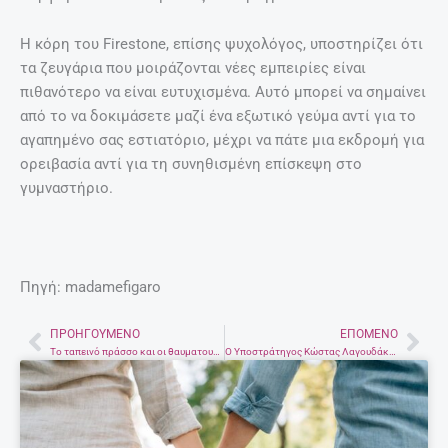
Η κόρη του Firestone, επίσης ψυχολόγος, υποστηρίζει ότι
τα ζευγάρια που μοιράζονται νέες εμπειρίες είναι
πιθανότερο να είναι ευτυχισμένα. Αυτό μπορεί να σημαίνει
από το να δοκιμάσετε μαζί ένα εξωτικό γεύμα αντί για το
αγαπημένο σας εστιατόριο, μέχρι να πάτε μια εκδρομή για
ορειβασία αντί για τη συνηθισμένη επίσκεψη στο
γυμναστήριο.
Πηγή: madamefigaro
ΠΡΟΗΓΟΎΜΕΝΟ
ΕΠΌΜΕΝΟ
Prev
Nex
Το ταπεινό πράσσο και οι θαυματουργές του ιδιότητες.
Ο Υποστράτηγος Κώστας Λαγουδάκης νέος Γενικός Αστυνομικός Διευθυντής Κρήτης