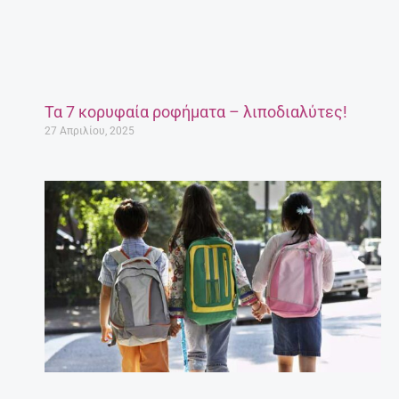
Τα 7 κορυφαία ροφήματα – λιποδιαλύτες!
27 Απριλίου, 2025