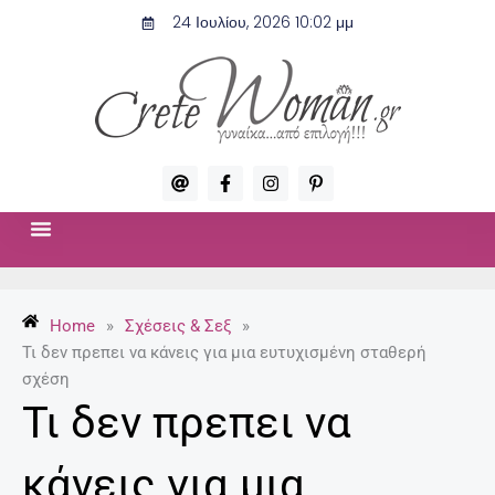
Μετάβαση
24 Ιουλίου, 2026 10:02 μμ
στο
περιεχόμενο
A
F
I
P
t
a
n
i
c
s
n
e
t
t
b
a
e
o
g
r
ΣΧΈΣΕΙΣ & ΣΕΞ
ΜΌΔΑ-ΟΜΟΡΦΙΆ
o
r
e
k
a
s
-
m
t
Home
»
Σχέσεις & Σεξ
»
f
-
p
Τι δεν πρεπει να κάνεις για μια ευτυχισμένη σταθερή
σχέση
Τι δεν πρεπει να
κάνεις για μια