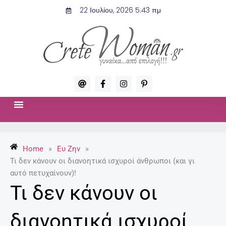
Μετάβαση
22 Ιουλίου, 2026 5:43 πμ
στο
περιεχόμενο
A
F
I
P
t
a
n
i
c
s
n
e
t
t
b
a
e
o
g
r
ΣΧΈΣΕΙΣ & ΣΕΞ
ΜΌΔΑ-ΟΜΟΡΦΙΆ
o
r
e
k
a
s
-
m
t
Home
»
Ευ Ζην
»
f
-
p
Τι δεν κάνουν οι διανοητικά ισχυροί άνθρωποι (και γι
αυτό πετυχαίνουν)!
Τι δεν κάνουν οι
διανοητικά ισχυροί