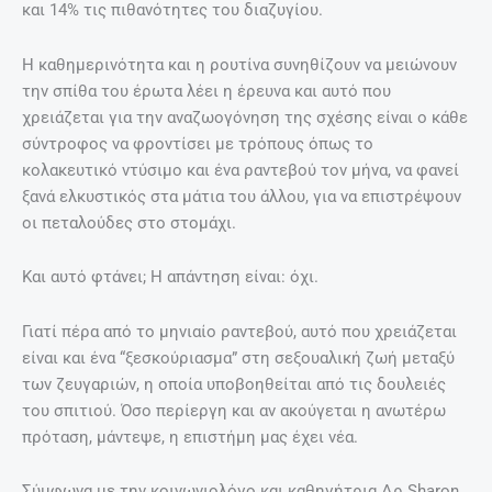
και 14% τις πιθανότητες του διαζυγίου.
Η καθημερινότητα και η ρουτίνα συνηθίζουν να μειώνουν
την σπίθα του έρωτα λέει η έρευνα και αυτό που
χρειάζεται για την αναζωογόνηση της σχέσης είναι ο κάθε
σύντροφος να φροντίσει με τρόπους όπως το
κολακευτικό ντύσιμο και ένα ραντεβού τον μήνα, να φανεί
ξανά ελκυστικός στα μάτια του άλλου, για να επιστρέψουν
οι πεταλούδες στο στομάχι.
Και αυτό φτάνει; Η απάντηση είναι: όχι.
Γιατί πέρα από το μηνιαίο ραντεβού, αυτό που χρειάζεται
είναι και ένα “ξεσκούριασμα” στη σεξουαλική ζωή μεταξύ
των ζευγαριών, η οποία υποβοηθείται από τις δουλειές
του σπιτιού. Όσο περίεργη και αν ακούγεται η ανωτέρω
πρόταση, μάντεψε, η επιστήμη μας έχει νέα.
Σύμφωνα με την κοινωνιολόγο και καθηγήτρια Δρ Sharon