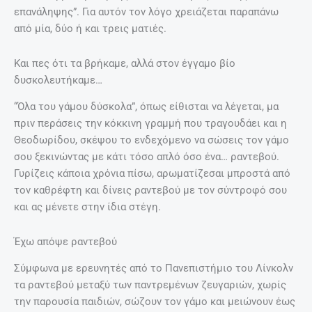
επανάληψης”. Για αυτόν τον λόγο χρειάζεται παραπάνω
από μία, δύο ή και τρεις ματιές.
Και πες ότι τα βρήκαμε, αλλά στον έγγαμο βίο
δυσκολευτήκαμε…
“Όλα του γάμου δύσκολα”, όπως είθισται να λέγεται, μα
πριν περάσεις την κόκκινη γραμμή που τραγουδάει και η
Θεοδωρίδου, σκέψου το ενδεχόμενο να σώσεις τον γάμο
σου ξεκινώντας με κάτι τόσο απλό όσο ένα… ραντεβού.
Γυρίζεις κάποια χρόνια πίσω, αρωματίζεσαι μπροστά από
τον καθρέφτη και δίνεις ραντεβού με τον σύντροφό σου
και ας μένετε στην ίδια στέγη.
Έχω απόψε ραντεβού
Σύμφωνα με ερευνητές από το Πανεπιστήμιο του Λίνκολν
τα ραντεβού μεταξύ των παντρεμένων ζευγαριών, χωρίς
την παρουσία παιδιών, σώζουν τον γάμο και μειώνουν έως