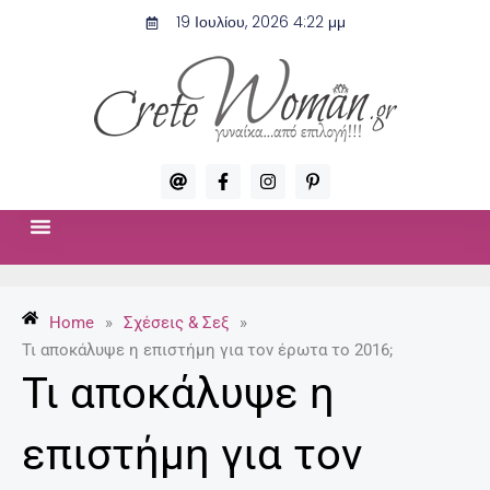
Μετάβαση
19 Ιουλίου, 2026 4:22 μμ
στο
περιεχόμενο
A
F
I
P
t
a
n
i
c
s
n
e
t
t
b
a
e
o
g
r
ΣΧΈΣΕΙΣ & ΣΕΞ
ΜΌΔΑ-ΟΜΟΡΦΙΆ
o
r
e
k
a
s
-
m
t
Home
»
Σχέσεις & Σεξ
»
f
-
p
Τι αποκάλυψε η επιστήμη για τον έρωτα το 2016;
Τι αποκάλυψε η
επιστήμη για τον