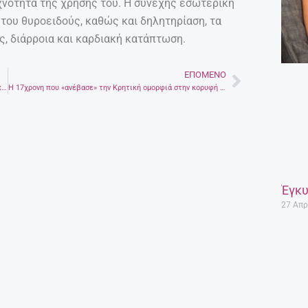
υχνότητα της χρήσης του. Η συνεχής εσωτερική
του θυροειδούς, καθώς και δηλητηρίαση, τα
ς, διάρροια και καρδιακή κατάπτωση.
ΕΠΌΜΕΝΟ
Next
Απορρίφτηκε το αίτημα της Gucci για διαφήμιση στην Ακρόπολη.
Η 17χρονη που «ανέβασε» την Κρητική ομορφιά στην κορυφή του κόσμου
Έγκυ
27 Απρ