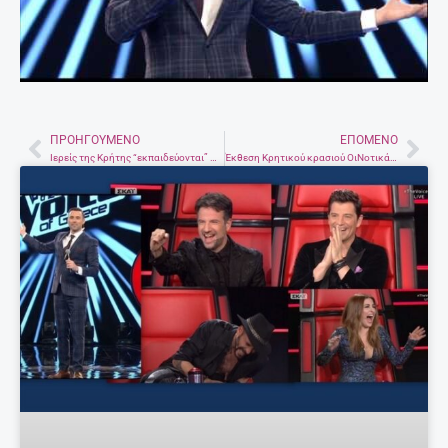
ΠΡΟΗΓΟΎΜΕΝΟ
ΕΠΌΜΕΝΟ
Prev
Nex
Ιερείς της Κρήτης “εκπαιδεύονται” … από τις Γυναίκες
Έκθεση Κρητικού κρασιού ΟιΝοτικά στα Χανιά, 4-5 Μαρτίου 2017