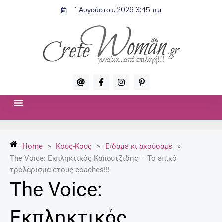
Μετάβαση
1 Αυγούστου, 2026 3:45 πμ
στο
περιεχόμενο
A
F
I
P
t
a
n
i
c
s
n
e
t
t
b
a
e
o
g
r
ΣΧΈΣΕΙΣ & ΣΕΞ
ΜΌΔΑ-ΟΜΟΡΦΙΆ
o
r
e
k
a
s
-
m
t
Home
»
Κους-Κους
»
Είδαμε κι ακούσαμε
»
f
-
p
The Voice: Εκπληκτικός Καπουτζίδης – Το επικό
τρολάρισμα στους coaches!!!
The Voice:
Εκπληκτικός