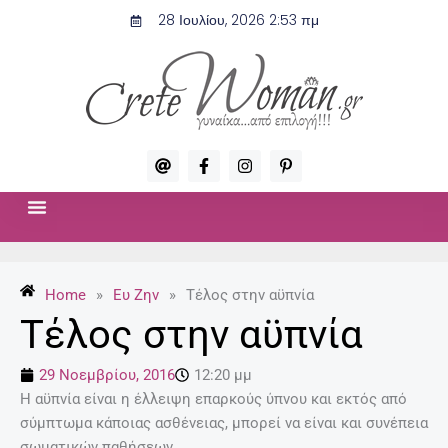
Μετάβαση
28 Ιουλίου, 2026 2:53 πμ
στο
περιεχόμενο
A
F
I
P
t
a
n
i
c
s
n
e
t
t
b
a
e
o
g
r
ΣΧΈΣΕΙΣ & ΣΕΞ
ΜΌΔΑ-ΟΜΟΡΦΙΆ
o
r
e
k
a
s
-
m
t
Home
»
Ευ Ζην
»
Τέλος στην αϋπνία
f
-
p
Τέλος στην αϋπνία
29 Νοεμβρίου, 2016
12:20 μμ
Η αϋπνία είναι η έλλειψη επαρκούς ύπνου και εκτός από
σύμπτωμα κάποιας ασθένειας, μπορεί να είναι και συνέπεια
σωματικών παθήσεων.