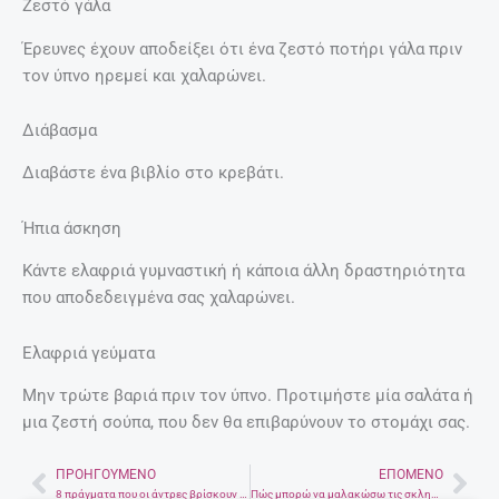
Ζεστό γάλα
Έρευνες έχουν αποδείξει ότι ένα ζεστό ποτήρι γάλα πριν
τον ύπνο ηρεμεί και χαλαρώνει.
Διάβασμα
Διαβάστε ένα βιβλίο στο κρεβάτι.
Ήπια άσκηση
Κάντε ελαφριά γυμναστική ή κάποια άλλη δραστηριότητα
που αποδεδειγμένα σας χαλαρώνει.
Ελαφριά γεύματα
Μην τρώτε βαριά πριν τον ύπνο. Προτιμήστε μία σαλάτα ή
μια ζεστή σούπα, που δεν θα επιβαρύνουν το στομάχι σας.
ΠΡΟΗΓΟΎΜΕΝΟ
ΕΠΌΜΕΝΟ
Prev
Nex
8 πράγματα που οι άντρες βρίσκουν ακαταμάχητα πάνω σου (και δεν τα περιμένεις)
Πώς μπορώ να μαλακώσω τις σκληρές πετσέτες μου;