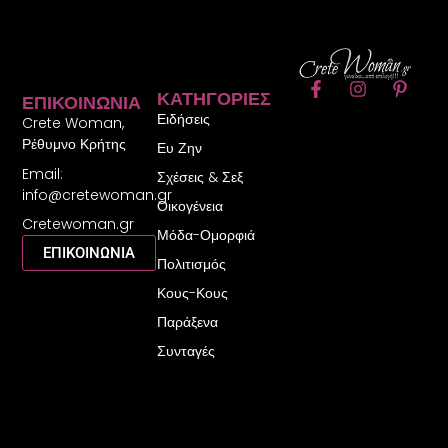
F
I
P
ΚΑΤΗΓΟΡΊΕΣ
ΕΠΙΚΟΙΝΩΝΊΑ
a
n
i
Ειδήσεις
c
s
n
Crete Woman,
e
t
t
Ρέθυμνο Κρήτης
Ευ Ζην
b
a
e
Email:
o
g
r
Σχέσεις & Σεξ
o
r
e
info@cretewoman.gr
Οικογένεια
k
a
s
Cretewoman.gr
-
m
t
Μόδα-Ομορφιά
f
-
ΕΠΙΚΟΙΝΩΝΙΑ
Πολιτισμός
p
Κους-Κους
Παράξενα
Συνταγές