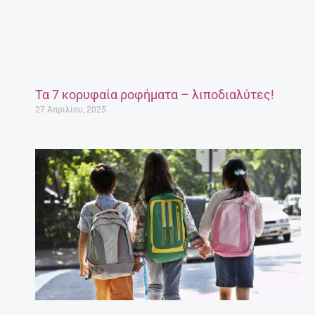
Τα 7 κορυφαία ροφήματα – λιποδιαλύτες!
27 Απριλίου, 2025