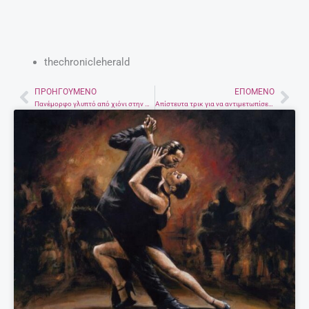
thechronicleherald
ΠΡΟΗΓΟΎΜΕΝΟ
ΕΠΌΜΕΝΟ
Prev
Nex
Πανέμορφο γλυπτό από χιόνι στην Αλεξανδρούπολη
Απίστευτα τρικ για να αντιμετωπίσεις καθημερινά προβλήματα υγείας