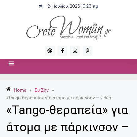
Μετάβαση
24 Ιουλίου, 2026 10:26 πμ
στο
περιεχόμενο
A
F
I
P
t
a
n
i
c
s
n
e
t
t
b
a
e
o
g
r
ΣΧΈΣΕΙΣ & ΣΕΞ
ΜΌΔΑ-ΟΜΟΡΦΙΆ
o
r
e
k
a
s
-
m
t
Home
»
Ευ Ζην
»
f
-
p
«Tango-θεραπεία» για άτομα με πάρκινσον – video
«Tango-θεραπεία» για
άτομα με πάρκινσον –