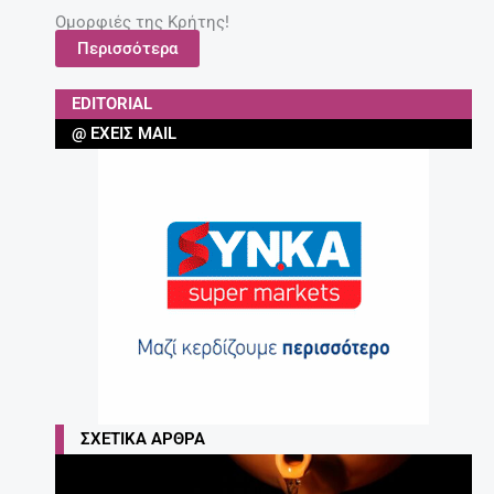
Ομορφιές της Κρήτης!
Περισσότερα
EDITORIAL
@ ΈΧΕΙΣ MAIL
ΣΧΕΤΙΚΆ ΆΡΘΡΑ