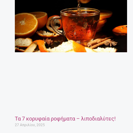
Τα 7 κορυφαία ροφήματα – λιποδιαλύτες!
27 Απριλίου, 2025