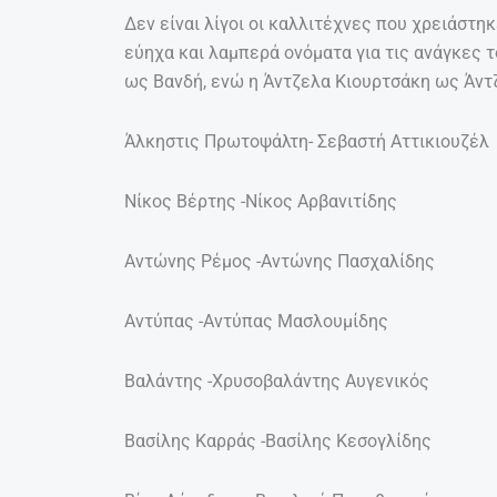
Δεν είναι λίγοι οι καλλιτέχνες που χρειάστη
εύηχα και λαμπερά ονόματα για τις ανάγκες τ
ως Βανδή, ενώ η Άντζελα Κιουρτσάκη ως Άντζ
Άλκηστις Πρωτοψάλτη- Σεβαστή Αττικιουζέλ
Νίκος Βέρτης -Νίκος Αρβανιτίδης
Αντώνης Ρέμος -Αντώνης Πασχαλίδης
Αντύπας -Αντύπας Μασλουμίδης
Βαλάντης -Χρυσοβαλάντης Αυγενικός
Βασίλης Καρράς -Βασίλης Κεσογλίδης