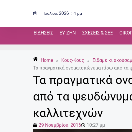
Μετάβαση
στο
1 Ιουλίου, 2026 1:14 μμ
περιεχόμενο
ΕΙΔΉΣΕΙΣ
ΕΥ ΖΗΝ
ΣΧΈΣΕΙΣ & ΣΕΞ
ΟΙΚΟ
Home
»
Κους-Κους
»
Είδαμε κι ακούσα
Τα πραγματικά ονοματεπώνυμα πίσω από τα
Τα πραγματικά ο
από τα ψευδώνυμ
καλλιτεχνών
29 Νοεμβρίου, 2016
10:27 μμ