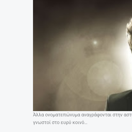
Άλλα ονοματεπώνυμα αναγράφονται στην αστυ
γνωστοί στο ευρύ κοινό…