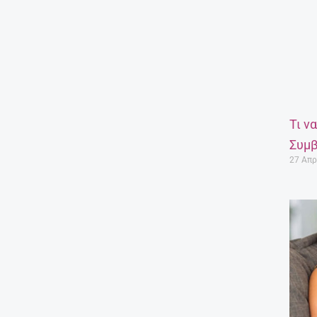
Τι ν
Συμβ
27 Απρ