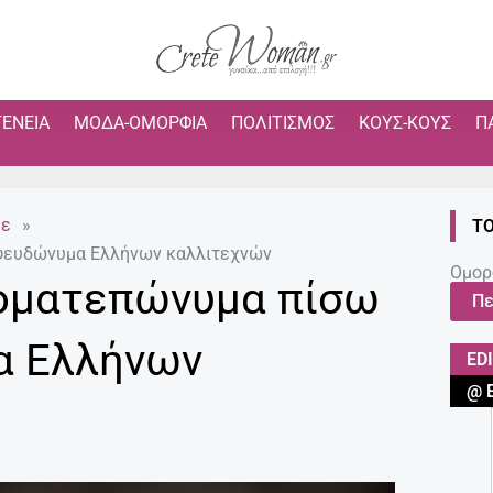
ΓΈΝΕΙΑ
ΜΌΔΑ-ΟΜΟΡΦΙΆ
ΠΟΛΙΤΙΣΜΌΣ
ΚΟΥΣ-ΚΟΥΣ
Π
με
»
ΤΟ
 ψευδώνυμα Ελλήνων καλλιτεχνών
Ομορ
νοματεπώνυμα πίσω
Πε
α Ελλήνων
ED
@ 