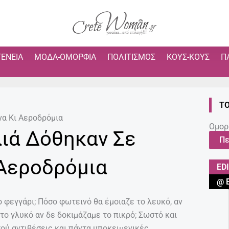
ΓΈΝΕΙΑ
ΜΌΔΑ-ΟΜΟΡΦΙΆ
ΠΟΛΙΤΙΣΜΌΣ
ΚΟΥΣ-ΚΟΥΣ
Π
ΤΟ
να Κι Αεροδρόμια
Ομορ
λιά Δόθηκαν Σε
Πε
 Αεροδρόμια
ED
@ 
το φεγγάρι; Πόσο φωτεινό θα έμοιαζε το λευκό, αν
το γλυκό αν δε δοκιμάζαμε το πικρό; Σωστό και
τού αντιθέσεις και πάντα υποκειμενικές.