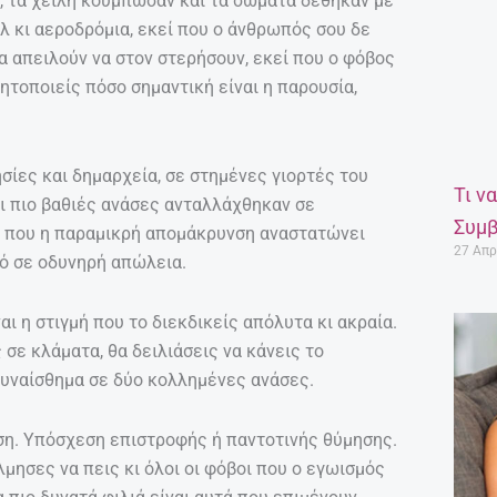
, τα χείλη κούμπωσαν και τα σώματα δέθηκαν με
ελ κι αεροδρόμια, εκεί που ο άνθρωπός σου δε
ρα απειλούν να στον στερήσουν, εκεί που ο φόβος
ητοποιείς πόσο σημαντική είναι η παρουσία,
σίες και δημαρχεία, σε στημένες γιορτές του
Τι ν
ι πιο βαθιές ανάσες ανταλλάχθηκαν σε
Συμβ
εί που η παραμικρή απομάκρυνση αναστατώνει
27 Απρ
ό σε οδυνηρή απώλεια.
αι η στιγμή που το διεκδικείς απόλυτα κι ακραία.
σε κλάματα, θα δειλιάσεις να κάνεις το
συναίσθημα σε δύο κολλημένες ανάσες.
εση. Υπόσχεση επιστροφής ή παντοτινής θύμησης.
λμησες να πεις κι όλοι οι φόβοι που ο εγωισμός