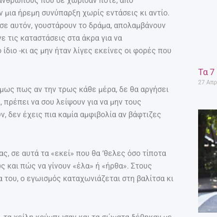
ανθρώπους που δε χώρισαν ποτέ, από
 μια ήρεμη συνύπαρξη χωρίς εντάσεις κι αντίο.
σε αυτόν, γουστάρουν το δράμα, απολαμβάνουν
ε τις καταστάσεις στα άκρα για να
ίδιο -κι ας μην ήταν λίγες εκείνες οι φορές που
Τα 7
27 Απρ
όμως πως αν την τρως κάθε μέρα, δε θα αργήσει
ι, πρέπει να σου λείψουν για να μην τους
ν, δεν έχεις πια καμία αμφιβολία αν βάφτιζες
ς, σε αυτά τα «εκεί» που θα ‘θελες όσο τίποτα
ώς και πώς να γίνουν «έλα» ή «ήρθα». Στους
 του, ο εγωισμός καταχωνιάζεται στη βαλίτσα κι