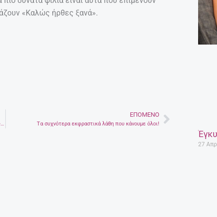
α πιο δυνατά φιλιά είναι αυτά που επιμένουν
τάζουν «Καλώς ήρθες ξανά».
ΕΠΌΜΕΝΟ
Next
Παλέρμο Σικελίας.Μεσογειακή Ομορφιά, από τους Yabatravellers
Tα συχνότερα εκφραστικά λάθη που κάνουμε όλοι!
Έγκυ
27 Απρ