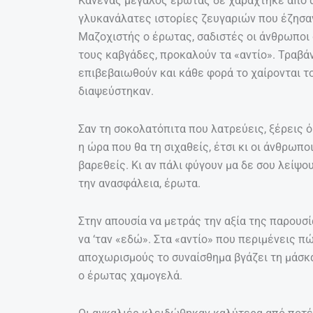
Κανένας μεγάλος έρωτας δε χαράχτηκε από 
γλυκανάλατες ιστορίες ζευγαριών που έζησαν
Μαζοχιστής ο έρωτας, σαδιστές οι άνθρωποι 
τους καβγάδες, προκαλούν τα «αντίο». Τραβάν
επιβεβαιωθούν και κάθε φορά το χαίρονται το 
διαψεύστηκαν.
Σαν τη σοκολατόπιτα που λατρεύεις, ξέρεις 
η ώρα που θα τη σιχαθείς, έτσι κι οι άνθρωπο
βαρεθείς. Κι αν πάλι φύγουν μα δε σου λείψου
την ανασφάλεια, έρωτα.
Στην απουσία να μετράς την αξία της παρουσία
να ‘ταν «εδώ». Στα «αντίο» που περιμένεις π
αποχωρισμούς το συναίσθημα βγάζει τη μάσκα
ο έρωτας χαμογελά.