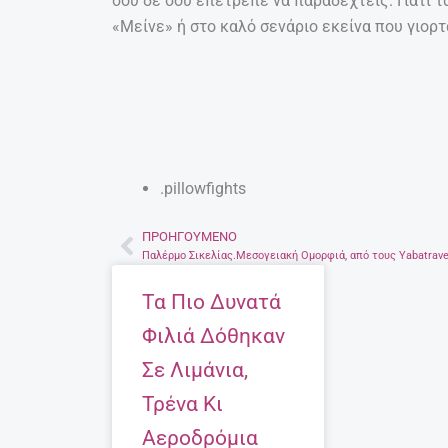
σου δε σου επέτρεπε να παραδεχτείς. Γιατί τ
«Μείνε» ή στο καλό σενάριο εκείνα που γιορ
.pillowfights
ΠΡΟΗΓΟΎΜΕΝΟ
Prev
Τα Πιο Δυνατά
Φιλιά Δόθηκαν
Σε Λιμάνια,
Τρένα Κι
Αεροδρόμια