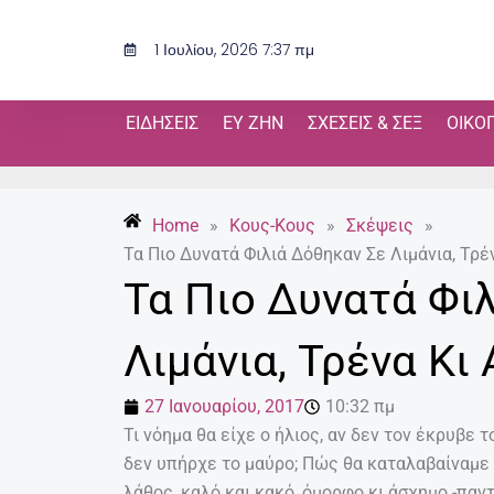
Μετάβαση
στο
1 Ιουλίου, 2026 7:37 πμ
περιεχόμενο
ΕΙΔΉΣΕΙΣ
ΕΥ ΖΗΝ
ΣΧΈΣΕΙΣ & ΣΕΞ
ΟΙΚΟ
Home
»
Κους-Κους
»
Σκέψεις
»
Τα Πιο Δυνατά Φιλιά Δόθηκαν Σε Λιμάνια, Τρέ
Τα Πιο Δυνατά Φι
Λιμάνια, Τρένα Κι
27 Ιανουαρίου, 2017
10:32 πμ
Τι νόημα θα είχε ο ήλιος, αν δεν τον έκρυβε 
δεν υπήρχε το μαύρο; Πώς θα καταλαβαίναμε 
λάθος, καλό και κακό, όμορφο κι άσχημο -παν