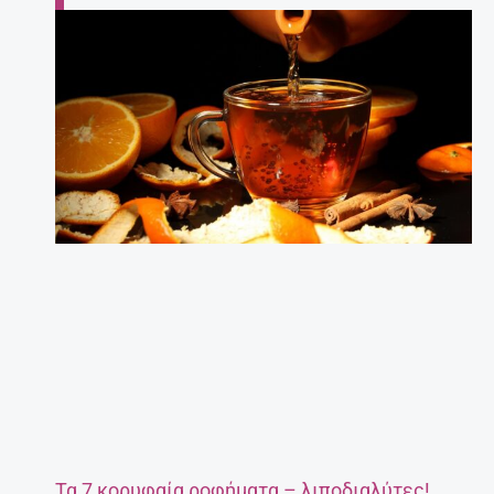
Τα 7 κορυφαία ροφήματα – λιποδιαλύτες!