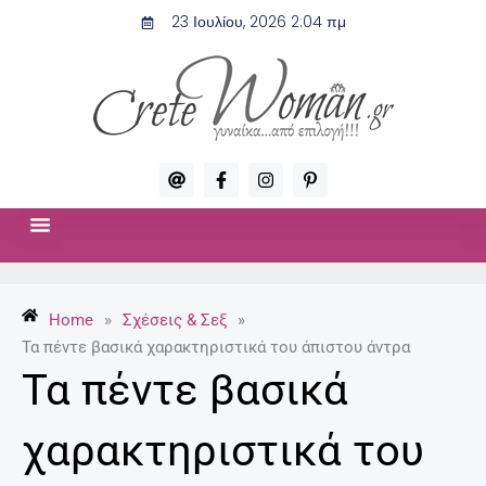
Μετάβαση
23 Ιουλίου, 2026 2:04 πμ
στο
περιεχόμενο
A
F
I
P
t
a
n
i
c
s
n
e
t
t
b
a
e
o
g
r
ΣΧΈΣΕΙΣ & ΣΕΞ
ΜΌΔΑ-ΟΜΟΡΦΙΆ
o
r
e
k
a
s
-
m
t
Home
»
Σχέσεις & Σεξ
»
f
-
p
Τα πέντε βασικά χαρακτηριστικά του άπιστου άντρα
Τα πέντε βασικά
χαρακτηριστικά του