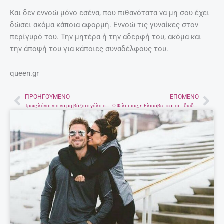
Και δεν εννοώ μόνο εσένα, που πιθανότατα να μη σου έχει
δώσει ακόμα κάποια αφορμή. Εννοώ τις γυναίκες στον
περίγυρό του. Την μητέρα ή την αδερφή του, ακόμα και
την άποψή του για κάποιες συναδέλφους του.
queen.gr
ΠΡΟΗΓΟΎΜΕΝΟ
ΕΠΌΜΕΝΟ
Prev
Nex
Τρεις λόγοι για να μη βάζετε γάλα στον καφέ σας
Ο Φίλιππος, η Ελισάβετ και οι… δώδεκα σχέσεις μέσα σε επτά δεκαετίες γάμου