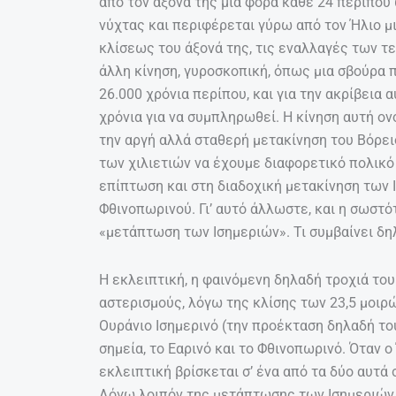
από τον άξονά της μια φορά κάθε 24 περίπου
νύχτας και περιφέρεται γύρω από τον Ήλιο μ
κλίσεως του άξονά της, τις εναλλαγές των τ
άλλη κίνηση, γυροσκοπική, όπως μια σβούρα πο
26.000 χρόνια περίπου, και για την ακρίβεια
χρόνια για να συμπληρωθεί. Η κίνηση αυτή ο
την αργή αλλά σταθερή μετακίνηση του Βόρει
των χιλιετιών να έχουμε διαφορετικό πολικ
επίπτωση και στη διαδοχική μετακίνηση των 
Φθινοπωρινού. Γι’ αυτό άλλωστε, και η σωστό
«μετάπτωση των Ισημεριών». Τι συμβαίνει δη
Η εκλειπτική, η φαινόμενη δηλαδή τροχιά το
αστερισμούς, λόγω της κλίσης των 23,5 μοιρώ
Ουράνιο Ισημερινό (την προέκταση δηλαδή του
σημεία, το Εαρινό και το Φθινοπωρινό. Όταν 
εκλειπτική βρίσκεται σ’ ένα από τα δύο αυτά 
Λόγω λοιπόν της μετάπτωσης των Ισημεριών 