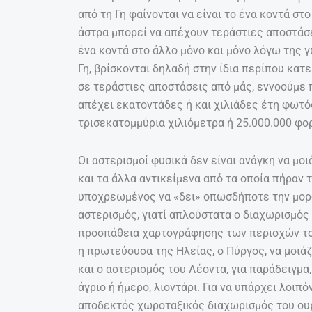
από τη Γη φαίνονται να είναι το ένα κοντά σ
άστρα μπορεί να απέχουν τεράστιες αποστάσει
ένα κοντά στο άλλο μόνο και μόνο λόγω της 
Γη, βρίσκονται δηλαδή στην ίδια περίπου κατε
σε τεράστιες αποστάσεις από μάς, εννοούμε 
απέχει εκατοντάδες ή και χιλιάδες έτη φωτός
τρισεκατομμύρια χιλιόμετρα ή 25.000.000 φο
Οι αστερισμοί φυσικά δεν είναι ανάγκη να μο
και τα άλλα αντικείμενα από τα οποία πήραν 
υποχρεωμένος να «δει» οπωσδήποτε την μορφ
αστερισμός, γιατί απλούστατα ο διαχωρισμός 
προσπάθεια χαρτογράφησης των περιοχών του 
η πρωτεύουσα της Ηλείας, ο Πύργος, να μοιά
και ο αστερισμός του Λέοντα, για παράδειγμα,
άγριο ή ήμερο, λιοντάρι. Για να υπάρχει λοι
αποδεκτός χωροταξικός διαχωρισμός του ουρ