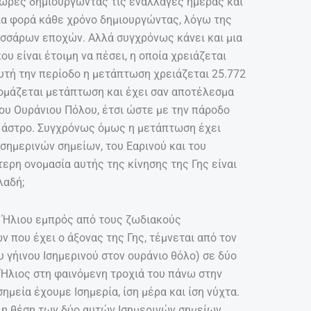
 ώρες δημιουργώντας τις εναλλαγές ημέρας και
ια φορά κάθε χρόνο δημιουργώντας, λόγω της
εσσάρων εποχών. Αλλά συγχρόνως κάνει και μια
υ είναι έτοιμη να πέσει, η οποία χρειάζεται
 αυτή την περίοδο η μετάπτωση χρειάζεται 25.772
νομάζεται μετάπτωση και έχει σαν αποτέλεσμα
ου Ουράνιου Πόλου, έτσι ώστε με την πάροδο
ό άστρο. Συγχρόνως όμως η μετάπτωση έχει
Ισημερινών σημείων, του Εαρινού και του
τερη ονομασία αυτής της κίνησης της Γης είναι
λαδή;
υ Ήλιου εμπρός από τους ζωδιακούς
ν που έχει ο άξονας της Γης, τέμνεται από τον
 γήινου Ισημερινού στον ουράνιο θόλο) σε δύο
ο Ήλιος στη φαινόμενη τροχιά του πάνω στην
σημεία έχουμε Ισημερία, ίση μέρα και ίση νύχτα.
η θέση των δύο αυτών Ισημερινών σημείων