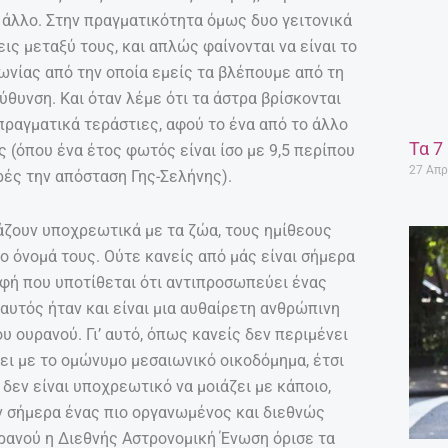
το άλλο. Στην πραγματικότητα όμως δυο γειτονικά
ς μεταξύ τους, και απλώς φαίνονται να είναι το
γωνίας από την οποία εμείς τα βλέπουμε από τη
ύθυνση. Και όταν λέμε ότι τα άστρα βρίσκονται
πραγματικά τεράστιες, αφού το ένα από το άλλο
Τα 7
 (όπου ένα έτος φωτός είναι ίσο με 9,5 περίπου
27 Απρ
ρές την απόσταση Γης-Σελήνης).
ιάζουν υποχρεωτικά με τα ζώα, τους ημίθεους
το όνομά τους. Ούτε κανείς από μάς είναι σήμερα
ή που υποτίθεται ότι αντιπροσωπεύει ένας
αυτός ήταν και είναι μια αυθαίρετη ανθρώπινη
ουρανού. Γι’ αυτό, όπως κανείς δεν περιμένει
ζει με το ομώνυμο μεσαιωνικό οικοδόμημα, έτσι
 δεν είναι υποχρεωτικό να μοιάζει με κάποιο,
πόν σήμερα ένας πιο οργανωμένος και διεθνώς
ανού η Διεθνής Αστρονομική Ένωση όρισε τα