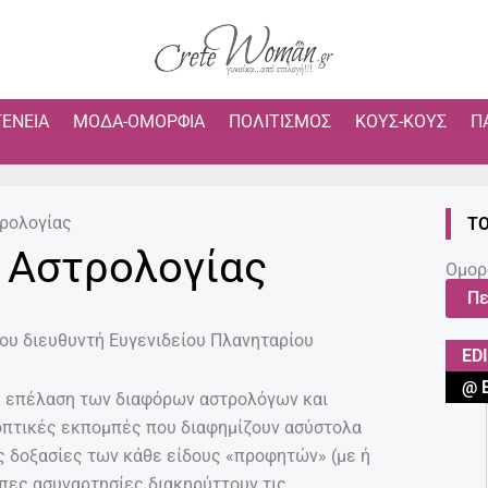
ΓΈΝΕΙΑ
ΜΌΔΑ-ΟΜΟΡΦΙΆ
ΠΟΛΙΤΙΣΜΌΣ
ΚΟΥΣ-ΚΟΥΣ
Π
τρολογίας
ΤΟ
 Αστρολογίας
Ομορ
Πε
μου διευθυντή Ευγενιδείου Πλανηταρίου
ED
@ 
 η επέλαση των διαφόρων αστρολόγων και
εοπτικές εκπομπές που διαφημίζουν ασύστολα
ς δοξασίες των κάθε είδους «προφητών» (με ή
πες ασυναρτησίες διακηρύττουν τις