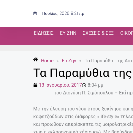
Μετάβαση
στο
1 Ιουλίου, 2026 8:21 πμ
περιεχόμενο
ΕΙΔΉΣΕΙΣ
ΕΥ ΖΗΝ
ΣΧΈΣΕΙΣ & ΣΕΞ
ΟΙΚΟ
Home
»
Ευ Ζην
»
Τα Παραμύθια της Ασ
Τα Παραμύθια της
13 Ιανουαρίου, 2017
8:04 μμ
του Διονύση Π. Σιμόπουλου – Επίτι
Με την έλευση του νέου έτους ξεκίνησε και
καφετζούδων στις διάφορες «life-style» τηλ
και προωθούν απερίσκεπτα τις μοιρολατρικέ
χωρίς «κληρονομικό χάρισμα»). Με βαρύγδου