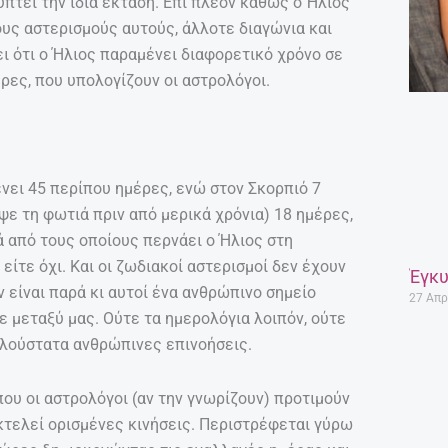
πτει την ίδια έκταση. Επί πλέον καθώς ο Ήλιος
τους αστερισμούς αυτούς, άλλοτε διαγώνια και
ι ότι ο Ήλιος παραμένει διαφορετικό χρόνο σε
έρες, που υπολογίζουν οι αστρολόγοι.
νει 45 περίπου ημέρες, ενώ στον Σκορπιό 7
ψε τη φωτιά πριν από μερικά χρόνια) 18 ημέρες,
ά από τους οποίους περνάει ο Ήλιος στη
 είτε όχι. Και οι ζωδιακοί αστερισμοί δεν έχουν
Έγκυ
 είναι παρά κι αυτοί ένα ανθρώπινο σημείο
27 Απρ
 μεταξύ μας. Ούτε τα ημερολόγια λοιπόν, ούτε
απλούστατα ανθρώπινες επινοήσεις.
που οι αστρολόγοι (αν την γνωρίζουν) προτιμούν
εκτελεί ορισμένες κινήσεις. Περιστρέφεται γύρω