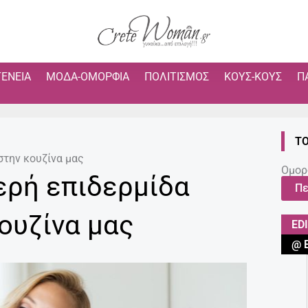
ΓΈΝΕΙΑ
ΜΌΔΑ-ΟΜΟΡΦΙΆ
ΠΟΛΙΤΙΣΜΌΣ
ΚΟΥΣ-ΚΟΥΣ
Π
ΤΟ
στην κουζίνα μας
Ομορ
ερή επιδερμίδα
Πε
ουζίνα μας
ED
@ 