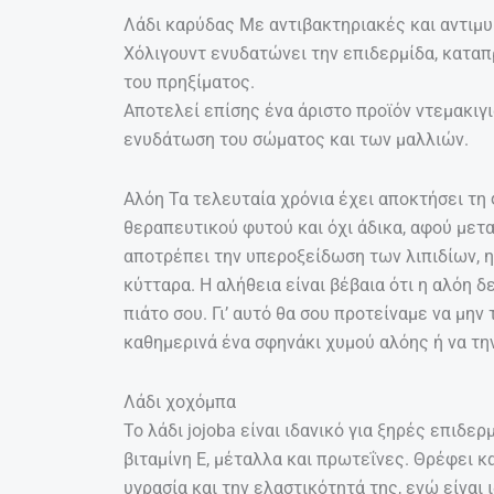
Λάδι καρύδας Με αντιβακτηριακές και αντιμυ
Χόλιγουντ ενυδατώνει την επιδερμίδα, καταπ
του πρηξίματος.
Αποτελεί επίσης ένα άριστο προϊόν ντεμακιγι
ενυδάτωση του σώματος και των μαλλιών.
Aλόη Τα τελευταία χρόνια έχει αποκτήσει τη
θεραπευτικού φυτού και όχι άδικα, αφού μετ
αποτρέπει την υπεροξείδωση των λιπιδίων, η
κύτταρα. Η αλήθεια είναι βέβαια ότι η αλόη δε
πιάτο σου. Γι’ αυτό θα σου προτείναμε να μην
καθημερινά ένα σφηνάκι χυμού αλόης ή να τη
Λάδι χοχόμπα
To λάδι jojoba είναι ιδανικό για ξηρές επιδε
βιταμίνη Ε, μέταλλα και πρωτεΐνες. Θρέφει κ
υγρασία και την ελαστικότητά της, ενώ είναι