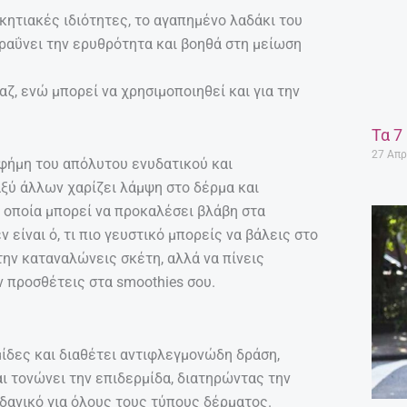
κητιακές ιδιότητες, το αγαπημένο λαδάκι του
ραΰνει την ερυθρότητα και βοηθά στη μείωση
αζ, ενώ μπορεί να χρησιμοποιηθεί και για την
Τα 7
27 Απρ
 φήμη του απόλυτου ενυδατικού και
αξύ άλλων χαρίζει λάμψη στο δέρμα και
 οποία μπορεί να προκαλέσει βλάβη στα
ν είναι ό, τι πιο γευστικό μπορείς να βάλεις στο
 την καταναλώνεις σκέτη, αλλά να πίνεις
ν προσθέτεις στα smoothies σου.
ρμίδες και διαθέτει αντιφλεγμονώδη δράση,
αι τονώνει την επιδερμίδα, διατηρώντας την
 ιδανικό για όλους τους τύπους δέρματος.