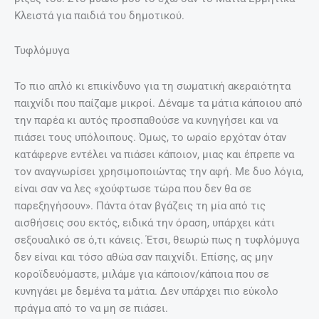
Κλειστά για παιδιά του δημοτικού.
Τυφλόμυγα
Το πιο απλό κι επικίνδυνο για τη σωματική ακεραιότητα
παιχνίδι που παίζαμε μικροί. Δέναμε τα μάτια κάποιου από
την παρέα κι αυτός προσπαθούσε να κυνηγήσει και να
πιάσει τους υπόλοιπους. Όμως, το ωραίο ερχόταν όταν
κατάφερνε εντέλει να πιάσει κάποιον, μιας και έπρεπε να
τον αναγνωρίσει χρησιμοποιώντας την αφή. Με δυο λόγια,
είναι σαν να λες «χούφτωσε τώρα που δεν θα σε
παρεξηγήσουν». Πάντα όταν βγάζεις τη μία από τις
αισθήσεις σου εκτός, ειδικά την όραση, υπάρχει κάτι
σεξουαλικό σε ό,τι κάνεις. Έτσι, θεωρώ πως η τυφλόμυγα
δεν είναι και τόσο αθώα σαν παιχνίδι. Επίσης, ας μην
κοροϊδευόμαστε, μιλάμε για κάποιον/κάποια που σε
κυνηγάει με δεμένα τα μάτια. Δεν υπάρχει πιο εύκολο
πράγμα από το να μη σε πιάσει.