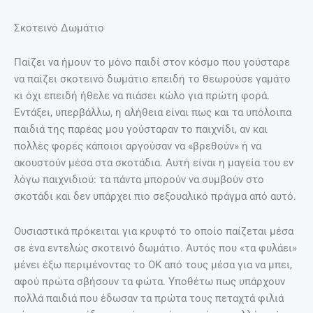
Σκοτεινό Δωμάτιο
Παίζει να ήμουν το μόνο παιδί στον κόσμο που γούσταρε
να παίζει σκοτεινό δωμάτιο επειδή το θεωρούσε γαμάτο
κι όχι επειδή ήθελε να πιάσει κώλο για πρώτη φορά.
Εντάξει, υπερβάλλω, η αλήθεια είναι πως και τα υπόλοιπα
παιδιά της παρέας μου γούσταραν το παιχνίδι, αν και
πολλές φορές κάποιοι αργούσαν να «βρεθούν» ή να
ακουστούν μέσα στα σκοτάδια. Αυτή είναι η μαγεία του εν
λόγω παιχνιδιού: τα πάντα μπορούν να συμβούν στο
σκοτάδι και δεν υπάρχει πιο σεξουαλικό πράγμα από αυτό.
Ουσιαστικά πρόκειται για κρυφτό το οποίο παίζεται μέσα
σε ένα εντελώς σκοτεινό δωμάτιο. Αυτός που «τα φυλάει»
μένει έξω περιμένοντας το ΟΚ από τους μέσα για να μπει,
αφού πρώτα σβήσουν τα φώτα. Υποθέτω πως υπάρχουν
πολλά παιδιά που έδωσαν τα πρώτα τους πεταχτά φιλιά