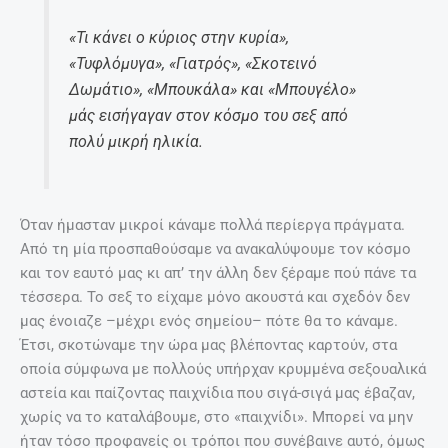
«Τι κάνει ο κύριος στην κυρία»,
«Τυφλόμυγα», «Γιατρός», «Σκοτεινό
Δωμάτιο», «Μπουκάλα» και «Μπουγέλο»
μάς εισήγαγαν στον κόσμο του σεξ από
πολύ μικρή ηλικία.
Όταν ήμασταν μικροί κάναμε πολλά περίεργα πράγματα.
Από τη μία προσπαθούσαμε να ανακαλύψουμε τον κόσμο
και τον εαυτό μας κι απ’ την άλλη δεν ξέραμε πού πάνε τα
τέσσερα. Το σεξ το είχαμε μόνο ακουστά και σχεδόν δεν
μας ένοιαζε –μέχρι ενός σημείου– πότε θα το κάναμε.
Έτσι, σκοτώναμε την ώρα μας βλέποντας καρτούν, στα
οποία σύμφωνα με πολλούς υπήρχαν κρυμμένα σεξουαλικά
αστεία και παίζοντας παιχνίδια που σιγά-σιγά μας έβαζαν,
χωρίς να το καταλάβουμε, στο «παιχνίδι». Μπορεί να μην
ήταν τόσο προφανείς οι τρόποι που συνέβαινε αυτό, όμως