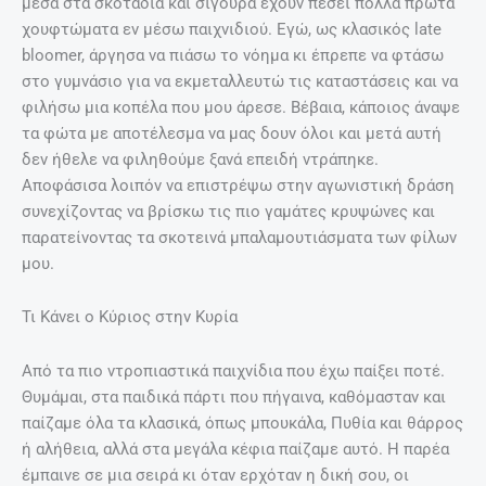
μέσα στα σκοτάδια και σίγουρα έχουν πέσει πολλά πρώτα
χουφτώματα εν μέσω παιχνιδιού. Εγώ, ως κλασικός late
bloomer, άργησα να πιάσω το νόημα κι έπρεπε να φτάσω
στο γυμνάσιο για να εκμεταλλευτώ τις καταστάσεις και να
φιλήσω μια κοπέλα που μου άρεσε. Βέβαια, κάποιος άναψε
τα φώτα με αποτέλεσμα να μας δουν όλοι και μετά αυτή
δεν ήθελε να φιληθούμε ξανά επειδή ντράπηκε.
Αποφάσισα λοιπόν να επιστρέψω στην αγωνιστική δράση
συνεχίζοντας να βρίσκω τις πιο γαμάτες κρυψώνες και
παρατείνοντας τα σκοτεινά μπαλαμουτιάσματα των φίλων
μου.
Τι Κάνει ο Κύριος στην Κυρία
Από τα πιο ντροπιαστικά παιχνίδια που έχω παίξει ποτέ.
Θυμάμαι, στα παιδικά πάρτι που πήγαινα, καθόμασταν και
παίζαμε όλα τα κλασικά, όπως μπουκάλα, Πυθία και θάρρος
ή αλήθεια, αλλά στα μεγάλα κέφια παίζαμε αυτό. Η παρέα
έμπαινε σε μια σειρά κι όταν ερχόταν η δική σου, οι