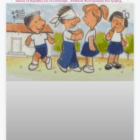
Θέλεις να θυμηθείς και να καταλάβεις κάτι; Ξέχνα το πληκτρολόγιο
Απίθανες Φωτογραφίες που τραβήχτηκαν την “κατάλληλη” στιγμή!