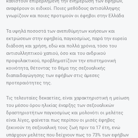
καθιστούν επιβεβλημένη την ενημέρωση των εφήβων,
αναφέρουν οι ειδικοί. Ποιες μεθόδους αντισύλληψης
γνωρίζουν και ποιες προτιμούν οι έφηβοι στην Ελλάδα
Τα υψηλά ποσοστά των ανεπιθύμητων κυήσεων και
εκτρώσεων στην εφηβεία, παγκοσμίως, παρά την ευρεία
διάδοση και χρήση, εδώ και πολλά χρόνια, τόσο του
αντισυλληπτικού χαπιού, όσο και του ανδρικού
προφυλακτικού, προβληματίζουν την επιστημονική
κοινότητα, θέτοντας το θέμα της σεξουαλικής
διαπαιδαγώγησης των εφήβων στις άμεσες
προτεραιότητες της.
Τις τελευταίες δεκαετίες, είναι χαρακτηριστική η μείωση
του μέσου όρου ηλικίας έναρξης των σεξουαλικών
δραστηριοτήτων παγκοσμίως και μολονότι οι μελέτες
είναι λίγες, φαίνεται πως περίπου οι μισές έφηβες
ξεκινούν τη σεξουαλική τους ζωή πριν τα 17 έτη, ενώ
υπάρχουν μελέτες που δείχνουν πως το 73% των εφήβων