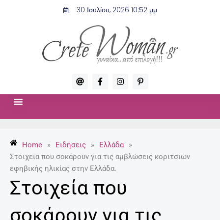
Μετάβαση
30 Ιουλίου, 2026 10:52 μμ
στο
περιεχόμενο
A
F
I
P
t
a
n
i
c
s
n
e
t
t
b
a
e
o
g
r
ΣΧΈΣΕΙΣ & ΣΕΞ
ΜΌΔΑ-ΟΜΟΡΦΙΆ
o
r
e
k
a
s
-
m
t
Home
»
Ειδήσεις
»
Ελλάδα
»
f
-
p
Στοιχεία που σοκάρουν για τις αμβλώσεις κοριτσιών
εφηβικής ηλικίας στην Ελλάδα.
Στοιχεία που
σοκάρουν για τις