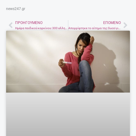
news247.gr
ΠΡΟΗΓΟΎΜΕΝΟ
ΕΠΌΜΕΝΟ
Prev
Nex
Ημέρα παιδικού καρκίνου: 300 ελληνόπουλα νοσούν ετησίως
Απορρίφτηκε το αίτημα της Gucci για διαφήμιση στην Ακρόπολη.