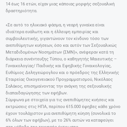
14 έως 16 ετών, είχαν μιας κάποιας μορφής σεξουαλική
δραστηριότητα.
«Σε αυτό το ηλικιακό φάσμα, η νεαρή γυναίκα είναι
ιδιαίτερα ευάλωτη και η έλλειψη εμπειρίας και
συμβουλευτικής, γιγαντώνουν τον κίνδυνο τόσο των
ανεπιθύμητων κυήσεων, όσο και αυτόν των Σεξουαλικώς
Μεταδιδομένων Νοσημάτων (ΣΜΝ)», ανέφεραν κατά τη
διάρκεια συνέντευξης Τύπου, ο καθηγητής Μαιευτικής –
Γυναικολογίας/ Παιδικής και Εφηβικής Γυναικολογίας,
Ευθύμιος Δεληγεώρογλου και ο πρόεδρος της Ελληνικής
Εταιρείας Οικογενειακού Προγραμματισμού, Νικόλαος
Σαλάκος, επισημαίνοντας την ανάγκη της σεξουαλικής
διαπαιδαγώγησης των εφήβων.
Σύμφωνα με στοιχεία για τις ανεπιθύμητες κυήσεις και
εκτρώσεις στις ΗΠΑ, περίπου 615.000 έφηβες κάθε χρόνο
έχουν τουλάχιστον μια ανεπιθύμητη κύηση (συνολικά το
6% όλων των εφήβων), με το 26% αυτών να καταφεύγει
στη μέθοδο της τεχνητής έκτρωσης.