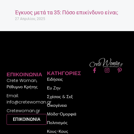
Έγκυος μετά τα 35: Πόσο επικίνδυνο είναι;
27 Απριλίου, 2025
F
I
P
ΚΑΤΗΓΟΡΊΕΣ
ΕΠΙΚΟΙΝΩΝΊΑ
a
n
i
Ειδήσεις
c
s
n
Crete Woman,
e
t
t
Ρέθυμνο Κρήτης
Ευ Ζην
b
a
e
Email:
o
g
r
Σχέσεις & Σεξ
o
r
e
info@cretewoman.gr
Οικογένεια
k
a
s
Cretewoman.gr
-
m
t
Μόδα-Ομορφιά
f
-
ΕΠΙΚΟΙΝΩΝΙΑ
Πολιτισμός
p
Κους-Κους