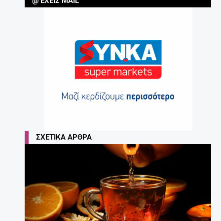
@ ΈΧΕΙΣ MAIL
ΣΧΕΤΙΚΆ ΆΡΘΡΑ