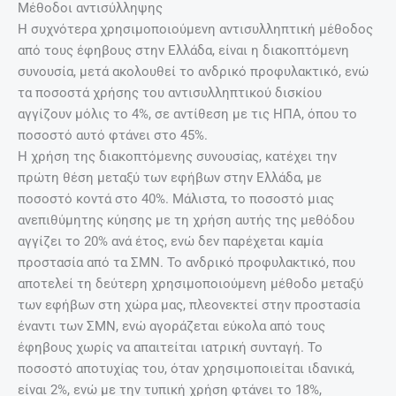
Μέθοδοι αντισύλληψης
Η συχνότερα χρησιμοποιούμενη αντισυλληπτική μέθοδος
από τους έφηβους στην Ελλάδα, είναι η διακοπτόμενη
συνουσία, μετά ακολουθεί το ανδρικό προφυλακτικό, ενώ
τα ποσοστά χρήσης του αντισυλληπτικού δισκίου
αγγίζουν μόλις το 4%, σε αντίθεση με τις ΗΠΑ, όπου το
ποσοστό αυτό φτάνει στο 45%.
Η χρήση της διακοπτόμενης συνουσίας, κατέχει την
πρώτη θέση μεταξύ των εφήβων στην Ελλάδα, με
ποσοστό κοντά στο 40%. Μάλιστα, το ποσοστό μιας
ανεπιθύμητης κύησης με τη χρήση αυτής της μεθόδου
αγγίζει το 20% ανά έτος, ενώ δεν παρέχεται καμία
προστασία από τα ΣΜΝ. Το ανδρικό προφυλακτικό, που
αποτελεί τη δεύτερη χρησιμοποιούμενη μέθοδο μεταξύ
των εφήβων στη χώρα μας, πλεονεκτεί στην προστασία
έναντι των ΣΜΝ, ενώ αγοράζεται εύκολα από τους
έφηβους χωρίς να απαιτείται ιατρική συνταγή. Το
ποσοστό αποτυχίας του, όταν χρησιμοποιείται ιδανικά,
είναι 2%, ενώ με την τυπική χρήση φτάνει το 18%,