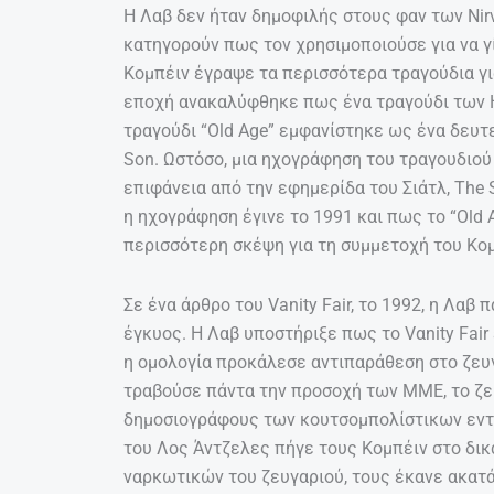
Η Λαβ δεν ήταν δημοφιλής στους φαν των Nirv
κατηγορούν πως τον χρησιμοποιούσε για να γί
Κομπέιν έγραψε τα περισσότερα τραγούδια για
εποχή ανακαλύφθηκε πως ένα τραγούδι των Ho
τραγούδι “Old Age” εμφανίστηκε ως ένα δευτ
Son. Ωστόσο, μια ηχογράφηση του τραγουδιού
επιφάνεια από την εφημερίδα του Σιάτλ, The S
η ηχογράφηση έγινε το 1991 και πως το “Old 
περισσότερη σκέψη για τη συμμετοχή του Κομ
Σε ένα άρθρο του Vanity Fair, το 1992, η Λα
έγκυος. Η Λαβ υποστήριξε πως το Vαnity Fair
η ομολογία προκάλεσε αντιπαράθεση στο ζευγ
τραβούσε πάντα την προσοχή των ΜΜΕ, το ζε
δημοσιογράφους των κουτσομπολίστικων εντύ
του Λος Άντζελες πήγε τους Κομπέιν στο δικ
ναρκωτικών του ζευγαριού, τους έκανε ακατά