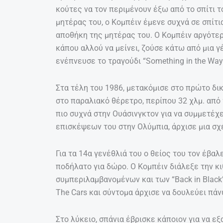
κούτες να τον περιμένουν έξω από το σπίτι τ
μητέρας του, ο Κομπέιν έμενε συχνά σε σπίτ
αποθήκη της μητέρας του. Ο Κομπέιν αργότε
κάπου αλλού να μείνει, ζούσε κάτω από μια γ
ενέπνευσε το τραγούδι “Something in the Wa
Στα τέλη του 1986, μετακόμισε στο πρώτο δικ
στο παραλιακό θέρετρο, περίπου 32 χλμ. από τ
πιο συχνά στην Ουάσινγκτον για να συμμετέχε
επισκέψεων του στην Ολύμπια, άρχισε μια σχέ
Για τα 14α γενέθλιά του ο θείος του τον έβαλ
ποδήλατο για δώρο. Ο Κομπέιν διάλεξε την κι
συμπεριλαμβανομένων και των “Back in Black” 
The Cars και σύντομα άρχισε να δουλεύει πάν
Στο λύκειο, σπάνια έβρισκε κάποιον για να ε