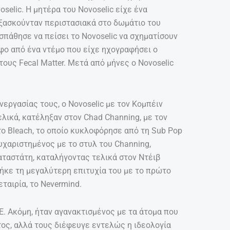
oselic. Η μητέρα του Novoselic είχε ένα
εξασκούνταν περιστασιακά στο δωμάτιο του
πάθησε να πείσει το Novoselic να σχηματίσουν
φο από ένα ντέμο που είχε ηχογραφήσει ο
ους Fecal Matter. Μετά από μήνες ο Νovoselic
εργασίας τους, ο Novoselic με τον Κομπέιν
λικά, κατέληξαν στον Chad Channing, με τον
ο Bleach, το οποίο κυκλοφόρησε από τη Sub Pop
ευχαριστημένος με το στυλ του Channing,
αταστάτη, καταλήγοντας τελικά στον Ντέιβ
ήκε τη μεγαλύτερη επιτυχία του με το πρώτο
αιρία, το Nevermind.
. Ακόμη, ήταν αγανακτισμένος με τα άτομα που
ος, αλλά τους διέφευγε εντελώς η ιδεολογία