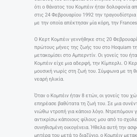
ότι ο θάνατος του Κομπέιν ήταν δολοφονία απ
στις 24 Φεβρουαρίου 1992 την τραγουδίστρια
με την οποία απέκτησαν μία κόρη, την Frances
Ο Κερτ Κομπέιν γεννήθηκε στις 20 Φεβρουαρί
πρώτους μήνες της ζωής του στο Hoquiam της
μετακομίσει στο Αμπερντίν. Οι γονείς του ήτα
Κομπέιν είχε μια αδερφή, την Κίμπερλι. Ο Κε
μουσική νωρίς στη ζωή του. Σύμφωνα με τη θ
νεαρή ηλικία.
Όταν ο Κομπέιν ήταν 8 ετών, οι γονείς του χώ
επηρέασε βαθύτατα τη ζωή του. Σε μια συνέντ
νιώθω ντροπή για κάποιο λόγο. Ντρεπόμουν γ
αντικρίσω κάποιους φίλους μου από το σχολεί
συνηθισμένη οικογένεια. Ήθελα αυτή την ασφά
μητέρα του μετά το διαζύγιο, ο Κομπέιν μετα