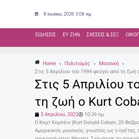
Μετάβαση
στο
8 Ιουλίου, 2026 3:08 πμ
περιεχόμενο
ΕΙΔΉΣΕΙΣ
ΕΥ ΖΗΝ
ΣΧΈΣΕΙΣ & ΣΕΞ
ΟΙΚΟ
Home
»
Πολιτισμός
»
Μουσική
»
Στις 5 Απριλίου του 1994 φεύγει από τη ζωή ο
Στις 5 Απριλίου τ
τη ζωή ο Kurt Cob
5 Απριλίου, 2022
10:26 πμ
Ο Κερτ Κομπέιν (Kurt Donald Cobain, 20 Φεβρ
Αμερικανός μουσικός, γνωστός ως ο ηγέτης, 
συγκροτήματος Nirvana. Σχημάτισε το συγκρότη