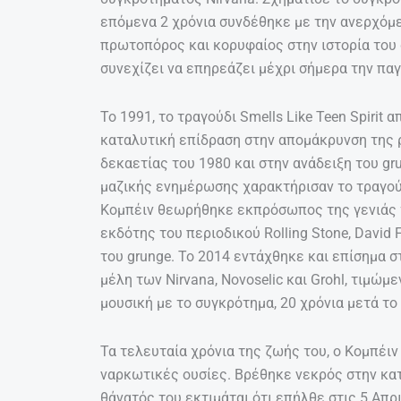
επόμενα 2 χρόνια συνδέθηκε με την ανερχόμε
πρωτοπόρος και κορυφαίος στην ιστορία του 
συνεχίζει να επηρεάζει μέχρι σήμερα την πα
Το 1991, το τραγούδι Smells Like Teen Spirit 
καταλυτική επίδραση στην απομάκρυνση της ρ
δεκαετίας του 1980 και στην ανάδειξη του gr
μαζικής ενημέρωσης χαρακτήρισαν το τραγούδι
Κομπέιν θεωρήθηκε εκπρόσωπος της γενιάς το
εκδότης του περιοδικού Rolling Stone, David 
του grunge. Το 2014 εντάχθηκε και επίσημα στ
μέλη των Nirvana, Novoselic και Grohl, τιμώμε
μουσική με το συγκρότημα, 20 χρόνια μετά το
Τα τελευταία χρόνια της ζωής του, ο Κομπέι
ναρκωτικές ουσίες. Βρέθηκε νεκρός στην κατο
θάνατός του εκτιμάται ότι επήλθε στις 5 Απ