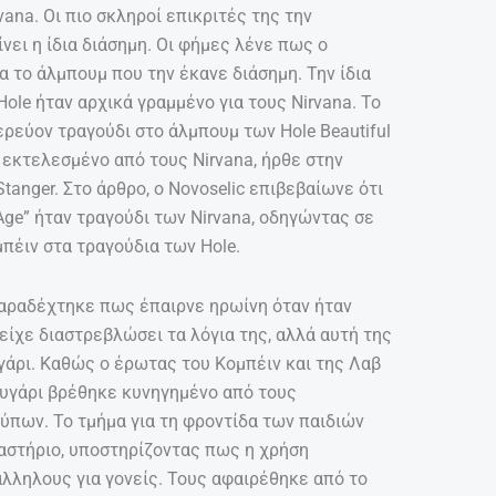
ana. Οι πιο σκληροί επικριτές της την
νει η ίδια διάσημη. Οι φήμες λένε πως ο
 το άλμπουμ που την έκανε διάσημη. Την ίδια
le ήταν αρχικά γραμμένο για τους Nirvana. To
ερεύον τραγούδι στο άλμπουμ των Hole Beautiful
 εκτελεσμένο από τους Nirvana, ήρθε στην
tanger. Στο άρθρο, ο Novoselic επιβεβαίωνε ότι
Age” ήταν τραγούδι των Nirvana, οδηγώντας σε
πέιν στα τραγούδια των Hole.
β παραδέχτηκε πως έπαιρνε ηρωίνη όταν ήταν
 είχε διαστρεβλώσει τα λόγια της, αλλά αυτή της
άρι. Καθώς ο έρωτας του Κομπέιν και της Λαβ
υγάρι βρέθηκε κυνηγημένο από τους
πων. Το τμήμα για τη φροντίδα των παιδιών
αστήριο, υποστηρίζοντας πως η χρήση
λληλους για γονείς. Τους αφαιρέθηκε από το