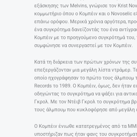
εξάσκησης των Melvins, γνώρισε τον Krist Nov
κομμωτήριο όπου ο Κομπέιν και ο Novoselic 
επάνω ορόφου. Μερικά χρόνια αργότερα, προσ
ένα συγκρότημα δανείζοντάς του ένα αντίγρα
Κομπέιν με το προηγούμενο συγκρότημά του, τ
συμφώνησε να συνεργαστεί με τον Κομπέιν.
Κατά τη διάρκεια των πρώτων χρόνων της συν
επεξεργάζονταν μια μεγάλη λίστα ντράμερ. Τε
οποίο ηχογράφησαν το πρώτο τους άλμπουμ τ
Records το 1989. Ο Κομπέιν, όμως, δεν ήταν 
οδηγώντας το συγκρότημα να ψάξει για αντικ
Γκρολ. Με τον Ντέιβ Γκρολ το συγκρότημα βρ
τους άλμπουμ που κυκλοφόρησε από μεγάλη ετ
Ο Κομπέιν ένιωθε κατατρεγμένος από τα ΜΜΕ
υποστήριζαν πως ήταν φανς του συγκροτήματ