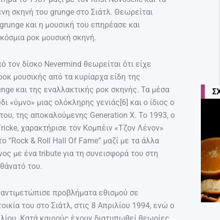
νη σκηνή του grunge στο Σιάτλ. Θεωρείται
grunge και η μουσική του επηρέασε και
γκόσμια ροκ μουσική σκηνή.
από τον δίσκο Nevermind θεωρείται ότι είχε
οκ μουσικής από τα κυρίαρχα είδη της
unge και της εναλλακτικής ροκ σκηνής. Τα μέσα
Σ
 «ύμνo» μιας ολόκληρης γενιάς[6] και ο ίδιος ο
υ, της αποκαλούμενης Generation X. Το 1993, ο
Fricke, χαρακτήρισε τον Κομπέιν «Τζον Λένον»
ο “Rock & Roll Hall Of Fame” μαζί με τα άλλα
νος με ένα tribute για τη συνεισφορά του στη
 θάνατό του.
ν αντιμετώπισε προβλήματα εθισμού σε
ικία του στο Σιάτλ, στις 8 Απριλίου 1994, ενώ ο
ριλίου. Κατά καιρούς έχουν διατυπωθεί θεωρίες