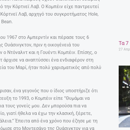
ό την Κόρτνεϊ Λαβ. Ο Κομπέιν είχε παντρευτεί
 Κόρτνεϊ Λαβ, αρχηγό του συγκροτήματος Hole,
 Bean.
ου 1967 στο Αμπερντίν και πέρασε τους 6
Τα 7
 Ουάσινγκτον, πριν η οικογένειά του
27 Απρ
ν ο Ντόναλντ και η Γουέντι Κομπέιν. Επίσης, ο
ρτ άρχισε να αναπτύσσει ένα ενδιαφέρον στη
εία του Μαρί, ήταν πολύ χαρισματικός από πολύ
ρισαν, ένα γεγονός που ο ίδιος υποστήριζε ότι
ευξη το 1993, ο Κομπέιν είπε “Θυμάμαι να
ια τους γονείς μου. Δεν μπορούσα πια να
ο, γιατί ήθελα να έχω την κλασική, ξέρετε,
λεια.” Έπειτα από ένα χρόνο που έζησε με τη
κόμισε στο Μοντεσάνο της Ουάσιγκτον για να