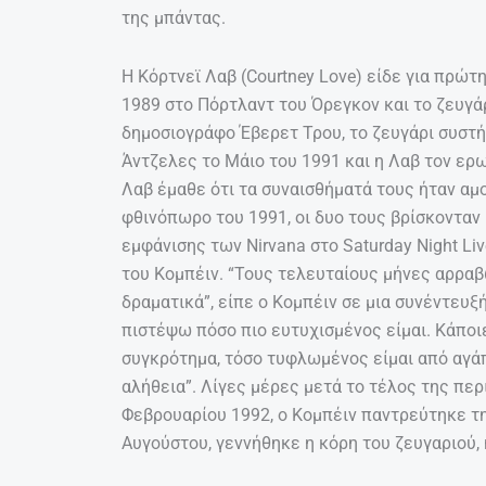
της μπάντας.
Η Κόρτνεϊ Λαβ (Courtney Love) είδε για πρώτ
1989 στο Πόρτλαντ του Όρεγκον και το ζευγάρ
δημοσιογράφο Έβερετ Τρου, το ζευγάρι συστ
Άντζελες το Μάιο του 1991 και η Λαβ τον ερ
Λαβ έμαθε ότι τα συναισθήματά τους ήταν αμο
φθινόπωρο του 1991, οι δυο τους βρίσκονταν 
εμφάνισης των Nirvana στο Saturday Night Li
του Κομπέιν. “Τους τελευταίους μήνες αρραβ
δραματικά”, είπε ο Κομπέιν σε μια συνέντευξ
πιστέψω πόσο πιο ευτυχισμένος είμαι. Κάποι
συγκρότημα, τόσο τυφλωμένος είμαι από αγάπ
αλήθεια”. Λίγες μέρες μετά το τέλος της περ
Φεβρουαρίου 1992, ο Κομπέιν παντρεύτηκε τη
Αυγούστου, γεννήθηκε η κόρη του ζευγαριού, 