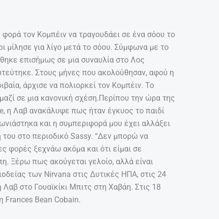
η φορά τον Κομπέιν να τραγουδάει σε ένα σόου το
ι μίλησε για λίγο μετά το σόου. Σύμφωνα με το
ήθηκε επισήμως σε μια συναυλία στο Λος
ωτεύτηκε. Στoυς μήνες που ακολούθησαν, αφού η
ιβαία, άρχισε να πολιορκεί τον Κομπέιν. Το
μαζί σε μια κανονική σχέση.Περίπου την ώρα της
ve, η Λαβ ανακάλυψε πως ήταν έγκυος το παιδί
ωνιάστηκα και η συμπεριφορά μου έχει αλλάξει
ή του στο περιοδικό Sassy. “Δεν μπορώ να
ες φορές ξεχνάω ακόμα και ότι είμαι σε
η. Ξέρω πως ακούγεται γελοίο, αλλά είναι
ιοδείας των Nirvana στις Δυτικές ΗΠΑ, στις 24
 Λαβ στο Γουαϊκίκι Μπιτς στη Χαβάη. Στις 18
η Frances Bean Cobain.