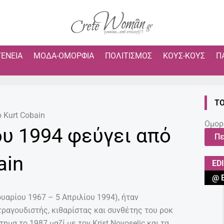
ΓΈΝΕΙΑ
ΜΌΔΑ-ΟΜΟΡΦΙΆ
ΠΟΛΙΤΙΣΜΌΣ
ΚΟΥΣ-ΚΟΥΣ
Π
ΤΟ
 Kurt Cobain
Ομορ
ου 1994 φεύγει από
Πε
ain
ED
@ 
ουαρίου 1967 – 5 Απριλίου 1994), ήταν
τραγουδιστής, κιθαρίστας και συνθέτης του ροκ
μα το 1987 μαζί με τον Krist Novoselic και τα