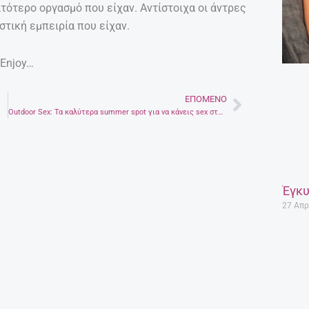
ατότερο οργασμό που είχαν. Αντίστοιχα οι άντρες
στική εμπειρία που είχαν.
 Enjoy…
ΕΠΌΜΕΝΟ
Next
Οutdoor Sex: Τα καλύτερα summer spot για να κάνεις sex στα κρυφά!
Έγκυ
27 Απρ