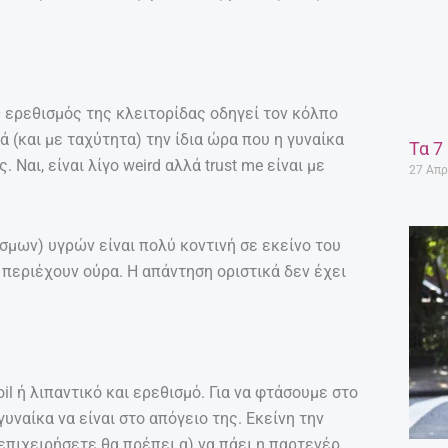
Ο ερεθισμός της κλειτορίδας οδηγεί τον κόλπο
ά (και με ταχύτητα) την ίδια ώρα που η γυναίκα
Τα 7
Ναι, είναι λίγο weird αλλά trust me είναι με
27 Απρ
σμων) υγρών είναι πολύ κοντινή σε εκείνο του
περιέχουν ούρα. Η απάντηση οριστικά δεν έχει
il ή λιπαντικό και ερεθισμό. Για να φτάσουμε στο
 γυναίκα να είναι στο απόγειο της. Εκείνη την
 επιχειρήσετε θα πρέπει α) να πάει η παρτενέρ