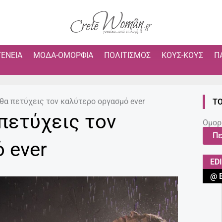
ΓΈΝΕΙΑ
ΜΌΔΑ-ΟΜΟΡΦΙΆ
ΠΟΛΙΤΙΣΜΌΣ
ΚΟΥΣ-ΚΟΥΣ
Π
ι θα πετύχεις τον καλύτερο οργασμό ever
ΤΟ
 πετύχεις τον
Ομορ
Πε
 ever
ED
@ 