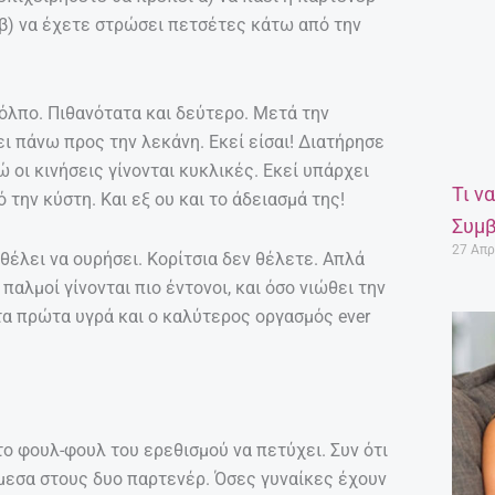
 β) να έχετε στρώσει πετσέτες κάτω από την
κόλπο. Πιθανότατα και δεύτερο. Μετά την
ι πάνω προς την λεκάνη. Εκεί είσαι! Διατήρησε
ώ οι κινήσεις γίνονται κυκλικές. Εκεί υπάρχει
Τι ν
 την κύστη. Και εξ ου και το άδειασμά της!
Συμβ
27 Απρ
 θέλει να ουρήσει. Κορίτσια δεν θέλετε. Απλά
 παλμοί γίνονται πιο έντονοι, και όσο νιώθει την
 τα πρώτα υγρά και ο καλύτερος οργασμός ever
το φουλ-φουλ του ερεθισμού να πετύχει. Συν ότι
μεσα στους δυο παρτενέρ. Όσες γυναίκες έχουν