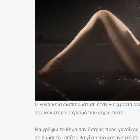
Η γυναικεία εκσπερμάτιση ήταν για χρόνια έν
τον καλύτερο οργασμό που είχες ποτέ!
Θα γράψω το θέμα σαν άντρας προς γυναίκες,
το βιώσετε. Οπότε θα γίνει πιο κατανοητό σε