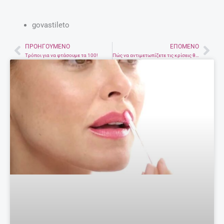
govastileto
ΠΡΟΗΓΟΎΜΕΝΟ
ΕΠΌΜΕΝΟ
Prev
Nex
Tρόποι για να φτάσουμε τα 100!
Πώς να αντιμετωπίζετε τις κρίσεις θυμού των παιδιών σας.