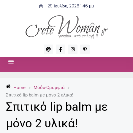
Μετάβαση
29 Ιουλίου, 2026 1:46 μμ
στο
περιεχόμενο
A
F
I
P
t
a
n
i
c
s
n
e
t
t
b
a
e
o
g
r
ΣΧΈΣΕΙΣ & ΣΕΞ
ΜΌΔΑ-ΟΜΟΡΦΙΆ
o
r
e
k
a
s
-
m
t
Home
»
Μόδα-Ομορφιά
»
f
-
p
Σπιτικό lip balm με μόνο 2 υλικά!
Σπιτικό lip balm με
μόνο 2 υλικά!