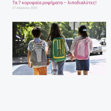
Τα 7 κορυφαία ροφήματα – λιποδιαλύτες!
27 Απριλίου, 2025