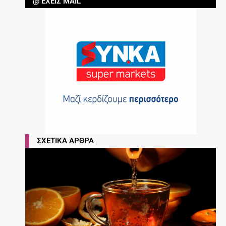
@ ΈΧΕΙΣ MAIL
ΣΧΕΤΙΚΆ ΆΡΘΡΑ