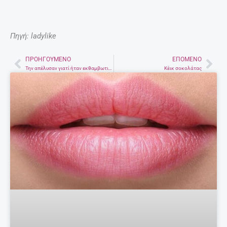
Πηγή: ladylike
ΠΡΟΗΓΟΎΜΕΝΟ
ΕΠΌΜΕΝΟ
Prev
Nex
Την απέλυσαν γιατί ήταν εκθαμβωτικά όμορφη!
Κέικ σοκολάτας