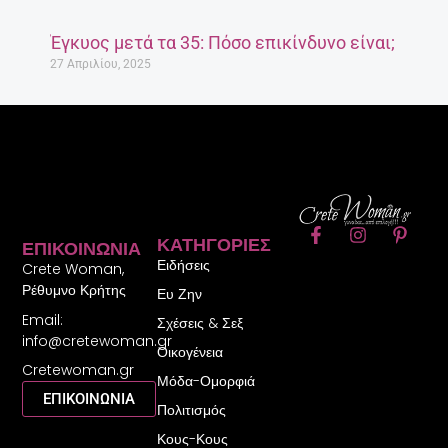
Έγκυος μετά τα 35: Πόσο επικίνδυνο είναι;
27 Απριλίου, 2025
F
I
P
ΚΑΤΗΓΟΡΊΕΣ
ΕΠΙΚΟΙΝΩΝΊΑ
a
n
i
Ειδήσεις
c
s
n
Crete Woman,
e
t
t
Ρέθυμνο Κρήτης
Ευ Ζην
b
a
e
Email:
o
g
r
Σχέσεις & Σεξ
o
r
e
info@cretewoman.gr
Οικογένεια
k
a
s
Cretewoman.gr
-
m
t
Μόδα-Ομορφιά
f
-
ΕΠΙΚΟΙΝΩΝΙΑ
Πολιτισμός
p
Κους-Κους