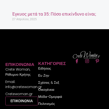
Έγκυος μετά τα 35: Πόσο επικίνδυνο είναι;
27 Απριλίου, 2025
F
I
P
ΚΑΤΗΓΟΡΊΕΣ
ΕΠΙΚΟΙΝΩΝΊΑ
a
n
i
Ειδήσεις
c
s
n
Crete Woman,
e
t
t
Ρέθυμνο Κρήτης
Ευ Ζην
b
a
e
Email:
o
g
r
Σχέσεις & Σεξ
o
r
e
info@cretewoman.gr
Οικογένεια
k
a
s
Cretewoman.gr
-
m
t
Μόδα-Ομορφιά
f
-
ΕΠΙΚΟΙΝΩΝΙΑ
Πολιτισμός
p