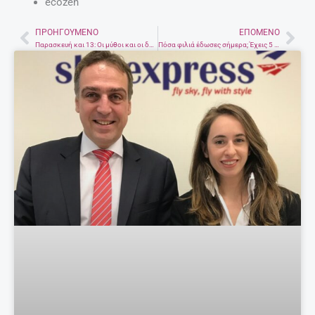
ecozen
ΠΡΟΗΓΟΎΜΕΝΟ
ΕΠΌΜΕΝΟ
Prev
Nex
Παρασκευή και 13: Οι μύθοι και οι δεισιδαιμονίες
Πόσα φιλιά έδωσες σήμερα; Έχεις 5 λόγους για να δώσεις ακόμα περισσότερα!