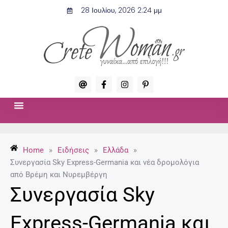
Μετάβαση
28 Ιουλίου, 2026 2:24 μμ
στο
περιεχόμενο
A
F
I
P
t
a
n
i
c
s
n
e
t
t
b
a
e
o
g
r
ΣΧΈΣΕΙΣ & ΣΕΞ
ΜΌΔΑ-ΟΜΟΡΦΙΆ
o
r
e
k
a
s
-
m
t
Home
»
Ειδήσεις
»
Ελλάδα
»
f
-
p
Συνεργασία Sky Express-Germania και νέα δρομολόγια
από Βρέμη και Νυρεμβέργη
Συνεργασία Sky
Express-Germania και