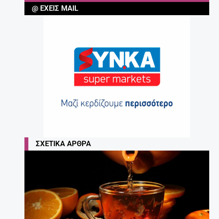
@ ΈΧΕΙΣ MAIL
ΣΧΕΤΙΚΆ ΆΡΘΡΑ