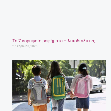
Τα 7 κορυφαία ροφήματα – λιποδιαλύτες!
27 Απριλίου, 2025