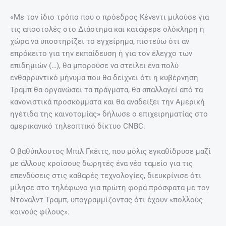
«Με τον ίδιο τρόπο που ο πρόεδρος Κένεντι μιλούσε για
τις αποστολές στο Διάστημα και κατάφερε ολόκληρη η
χώρα να υποστηρίζει το εγχείρημα, πιστεύω ότι αν
επρόκειτο για την εκπαίδευση ή για τον έλεγχο των
επιδημιών (…), θα μπορούσε να στείλει ένα πολύ
ενθαρρυντικό μήνυμα που θα δείχνει ότι η κυβέρνηση
Τραμπ θα οργανώσει τα πράγματα, θα απαλλαγεί από τα
κανονιστικά προσκόμματα και θα αναδείξει την Αμερική
ηγέτιδα της καινοτομίας» δήλωσε ο επιχειρηματίας στο
αμερικανικό τηλεοπτικό δίκτυο CNBC.
Ο βαθύπλουτος Μπιλ Γκέιτς, που μόλις εγκαθίδρυσε μαζί
με άλλους κροίσους δωρητές ένα νέο ταμείο για τις
επενδύσεις στις καθαρές τεχνολογίες, διευκρίνισε ότι
μίλησε στο τηλέφωνο για πρώτη φορά πρόσφατα με τον
Ντόναλντ Τραμπ, υπογραμμίζοντας ότι έχουν «πολλούς
κοινούς φίλους».