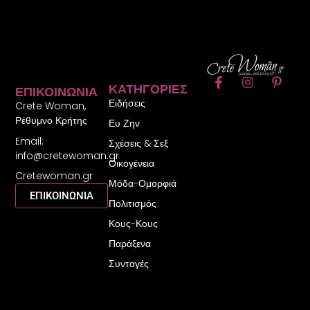
F
I
P
ΚΑΤΗΓΟΡΊΕΣ
ΕΠΙΚΟΙΝΩΝΊΑ
a
n
i
Ειδήσεις
c
s
n
Crete Woman,
e
t
t
Ρέθυμνο Κρήτης
Ευ Ζην
b
a
e
Email:
o
g
r
Σχέσεις & Σεξ
o
r
e
info@cretewoman.gr
Οικογένεια
k
a
s
Cretewoman.gr
-
m
t
Μόδα-Ομορφιά
f
-
ΕΠΙΚΟΙΝΩΝΙΑ
Πολιτισμός
p
Κους-Κους
Παράξενα
Συνταγές