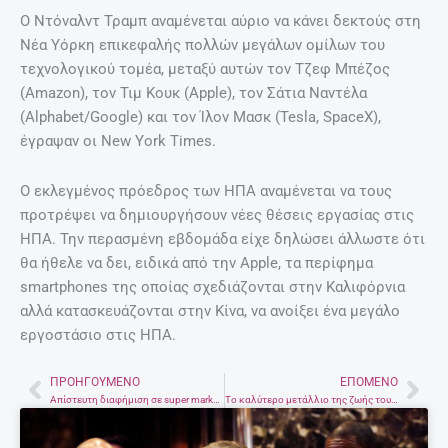
Ο Ντόναλντ Τραμπ αναμένεται αύριο να κάνει δεκτούς στη
Νέα Υόρκη επικεφαλής πολλών μεγάλων ομίλων του
τεχνολογικού τομέα, μεταξύ αυτών τον Τζεφ Μπέζος
(Amazon), τον Τιμ Κουκ (Apple), τον Σάτια Ναντέλα
(Alphabet/Google) και τον Ίλον Μασκ (Tesla, SpaceX),
έγραψαν οι New York Times.
Ο εκλεγμένος πρόεδρος των ΗΠΑ αναμένεται να τους
προτρέψει να δημιουργήσουν νέες θέσεις εργασίας στις
ΗΠΑ. Την περασμένη εβδομάδα είχε δηλώσει άλλωστε ότι
θα ήθελε να δει, ειδικά από την Apple, τα περίφημα
smartphones της οποίας σχεδιάζονται στην Καλιφόρνια
αλλά κατασκευάζονται στην Κίνα, να ανοίξει ένα μεγάλο
εργοστάσιο στις ΗΠΑ.
ΠΡΟΗΓΟΎΜΕΝΟ
ΕΠΌΜΕΝΟ
Prev
Nex
Απίστευτη διαφήμιση σε super market της Αυστρίας
Το καλύτερο μετάλλιο της ζωής του κέρδισε ο Σπύρος Γιαννιώτης