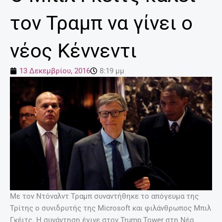
τον Τραμπ να γίνει ο
νέος Κέννεντι
13 Δεκεμβρίου, 2016
8:19 μμ
Με τον Ντόναλντ Τραμπ συναντήθηκε το απόγευμα της
Τρίτης ο συνιδρυτής της Microsoft και φιλάνθρωπος Μπιλ
Γκέιτς. Η συνάντηση έγινε στον Trump Tower στη Νέα