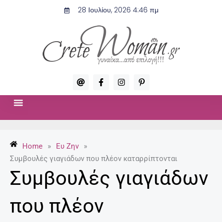
Μετάβαση
28 Ιουλίου, 2026 4:46 πμ
στο
περιεχόμενο
A
F
I
P
t
a
n
i
c
s
n
e
t
t
b
a
e
o
g
r
ΣΧΈΣΕΙΣ & ΣΕΞ
ΜΌΔΑ-ΟΜΟΡΦΙΆ
o
r
e
k
a
s
-
m
t
Home
»
Ευ Ζην
»
f
-
p
Συμβουλές γιαγιάδων που πλέον καταρρίπτονται
Συμβουλές γιαγιάδων
που πλέον