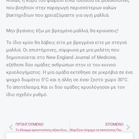
Απλώς η κόρα του ψωμιού είναι πλούσια σε μελανοϊδίνες
που βοηθούν στην παραγωγή περισσότερων καλών
βακτηριδίων που χρειαζόμαστε για υγιή μαλλιά.
Μην βγαίνεις έξω με βρεγμένα μαλλιά, θα κρυώσεις!
Το ίδιο κρύο θα λάβεις είτε με βρεγμένα είτε με στεγνά
μαλλιά. Οι επιστήμονες, σύμφωνα με μια μελέτη που
δημοσιεύεται στο New England Journal of Medicine,
εξέθεσε δύο ομάδες ανθρώπων στον ιό του κοινού
κρυολογήματος. Η μία ομάδα εκτέθηκε σε μικρόβια σε ένα
ψυχρό δωμάτιο 5°C και η άλλη σε έναν ζεστό χώρο 30°C.
Το αποτέλεσμα; Και οι δύο ομάδες κρυολόγησαν με τον
ίδιο σχεδόν ρυθμό.
ΠΡΟΗΓΟΎΜΕΝΟ
ΕΠΌΜΕΝΟ
Prev
Nex
Το έλειμμα εμπιστοσύνης εξακολουθεί να υπάρχει με την Ελλάδα, λέει ο Ντάισελμπλουμ
Μυρίζουν άσχημα τα παπούτσια; Πώς να το αποφύγεις