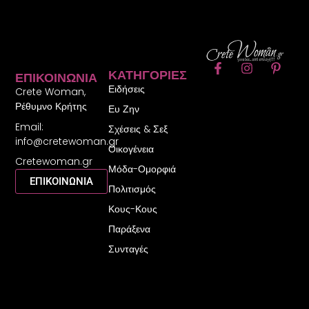
F
I
P
ΚΑΤΗΓΟΡΊΕΣ
ΕΠΙΚΟΙΝΩΝΊΑ
a
n
i
Ειδήσεις
c
s
n
Crete Woman,
e
t
t
Ρέθυμνο Κρήτης
Ευ Ζην
b
a
e
Email:
o
g
r
Σχέσεις & Σεξ
o
r
e
info@cretewoman.gr
Οικογένεια
k
a
s
Cretewoman.gr
-
m
t
Μόδα-Ομορφιά
f
-
ΕΠΙΚΟΙΝΩΝΙΑ
Πολιτισμός
p
Κους-Κους
Παράξενα
Συνταγές