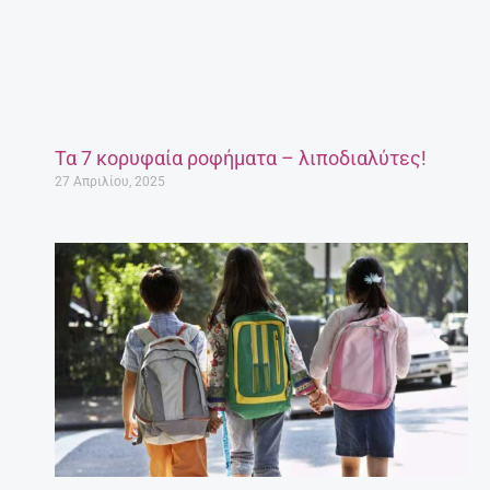
Τα 7 κορυφαία ροφήματα – λιποδιαλύτες!
27 Απριλίου, 2025