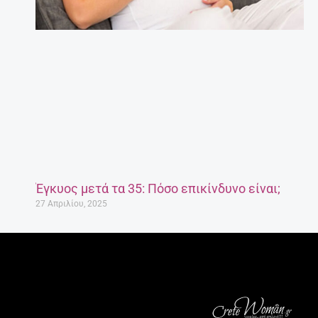
Έγκυος μετά τα 35: Πόσο επικίνδυνο είναι;
27 Απριλίου, 2025