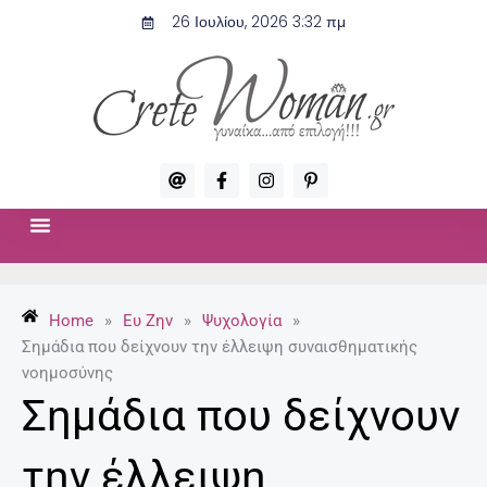
Μετάβαση
26 Ιουλίου, 2026 3:32 πμ
στο
περιεχόμενο
A
F
I
P
t
a
n
i
c
s
n
e
t
t
b
a
e
o
g
r
ΣΧΈΣΕΙΣ & ΣΕΞ
ΜΌΔΑ-ΟΜΟΡΦΙΆ
o
r
e
k
a
s
-
m
t
Home
»
Ευ Ζην
»
Ψυχολογία
»
f
-
p
Σημάδια που δείχνουν την έλλειψη συναισθηματικής
νοημοσύνης
Σημάδια που δείχνουν
την έλλειψη