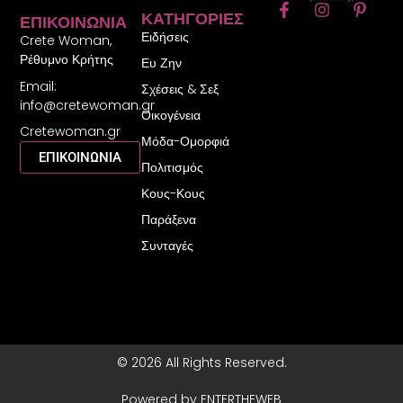
F
I
P
ΚΑΤΗΓΟΡΊΕΣ
ΕΠΙΚΟΙΝΩΝΊΑ
a
n
i
Ειδήσεις
c
s
n
Crete Woman,
e
t
t
Ρέθυμνο Κρήτης
Ευ Ζην
b
a
e
Email:
o
g
r
Σχέσεις & Σεξ
o
r
e
info@cretewoman.gr
Οικογένεια
k
a
s
Cretewoman.gr
-
m
t
Μόδα-Ομορφιά
f
-
ΕΠΙΚΟΙΝΩΝΙΑ
Πολιτισμός
p
Κους-Κους
Παράξενα
Συνταγές
© 2026 All Rights Reserved.
Powered by ENTERTHEWEB