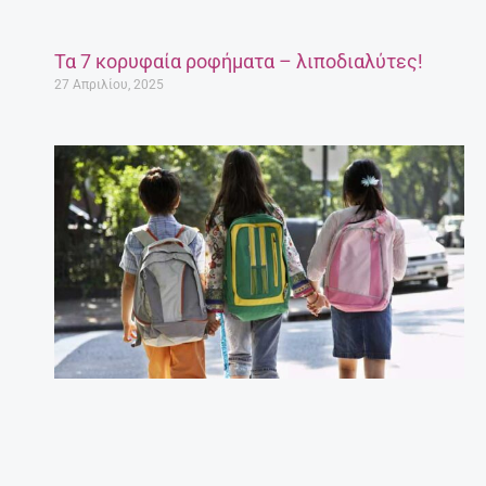
Τα 7 κορυφαία ροφήματα – λιποδιαλύτες!
27 Απριλίου, 2025