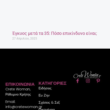
Έγκυος μετά τα 35: Πόσο επικίνδυνο είναι;
27 Απριλίου, 2025
F
I
P
ΚΑΤΗΓΟΡΊΕΣ
ΕΠΙΚΟΙΝΩΝΊΑ
a
n
i
Ειδήσεις
c
s
n
Crete Woman,
e
t
t
Ρέθυμνο Κρήτης
Ευ Ζην
b
a
e
Email:
o
g
r
Σχέσεις & Σεξ
o
r
e
info@cretewoman.gr
Οικογένεια