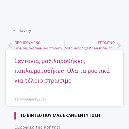
bovary
ΠΡΟΗΓΟΎΜΕΝΟ
ΕΠΌΜΕΝΟ
Prev
Nex
Feng Shui, πώς δυναμώνει την ενέργεια του σπιτιού μας
Δείξε μου τα δάχτυλα του ποδιού σου: Τι φανερώνει το σχήμα τους
Σεντόνια, μαξιλαροθήκες,
παπλωματοθήκες -Ολα τα μυστικά
για τέλειο στρώσιμο
11 Ιανουαρίου, 2017
ΤΟ ΒΊΝΤΕΟ ΠΟΥ ΜΑΣ ΈΚΑΝΕ ΕΝΤΎΠΩΣΗ
Ομορφιές της Κρήτης!