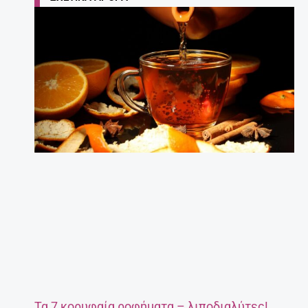
Τα 7 κορυφαία ροφήματα – λιποδιαλύτες!