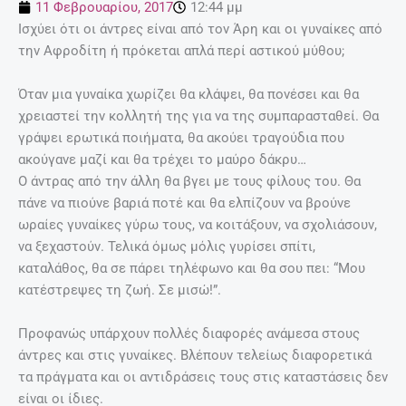
11 Φεβρουαρίου, 2017
12:44 μμ
Ισχύει ότι οι άντρες είναι από τον Άρη και οι γυναίκες από
την Αφροδίτη ή πρόκεται απλά περί αστικού μύθου;
Όταν μια γυναίκα χωρίζει θα κλάψει, θα πονέσει και θα
χρειαστεί την κολλητή της για να της συμπαρασταθεί. Θα
γράψει ερωτικά ποιήματα, θα ακούει τραγούδια που
ακούγανε μαζί και θα τρέχει το μαύρο δάκρυ…
Ο άντρας από την άλλη θα βγει με τους φίλους του. Θα
πάνε να πιούνε βαριά ποτέ και θα ελπίζουν να βρούνε
ωραίες γυναίκες γύρω τους, να κοιτάξουν, να σχολιάσουν,
να ξεχαστούν. Τελικά όμως μόλις γυρίσει σπίτι,
καταλάθος, θα σε πάρει τηλέφωνο και θα σου πει: “Μου
κατέστρεψες τη ζωή. Σε μισώ!”.
Προφανώς υπάρχουν πολλές διαφορές ανάμεσα στους
άντρες και στις γυναίκες. Βλέπουν τελείως διαφορετικά
τα πράγματα και οι αντιδράσεις τους στις καταστάσεις δεν
είναι οι ίδιες.