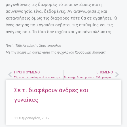
μεγενθύνεις τις διαφορές τότε οι εντάσεις και η
ασυνεννοησία είναι δεδομένες. Αν αναγνωρίσεις και
κατανοήσεις όμως τις διαφορές τότε θα σε αγαπήσει. Κι
ένας άντρας που αγαπάει σέβεται τις επιθυμίες και τις
ανάγκες σου. Το ίδιο δεν ισχύει και για σένα άλλωστε;
Πηγή: Tlife Αγγελικής Χριστοπούλου
Με την πολύτιμη συνεργασία της ψυχολόγου Χρυσούλας Μαυράκη
ΠΡΟΗΓΟΎΜΕΝΟ
ΕΠΌΜΕΝΟ
Prev
Nex
Σήμερα η παγκόσμια Ημέρα του αριθμού έκτακτης ανάγκης 112 για παιδιά σε κίνδυνο
Το κυνήγι θησαυρού στο Ρέθυμνο μπαίνει στο Ρεκόρ Guinness
Σε τι διαφέρουν άνδρες και
γυναίκες
11 Φεβρουαρίου, 2017