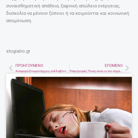
συναισθηματική απάθεια, ξαφνική απώλεια ενέργειας,
δυσκολία να μένουν ξύπνιοι ή να κοιμούνται και κοινωνική
απομόνωση.
stogiatro.gr
ΠΡΟΗΓΟΎΜΕΝΟ
ΕΠΌΜΕΝΟ
Prev
Nex
Αναφορά Ενωματάρχου, συλλαβόντος…”ερωτομανές ζεύγος”
Υπερτροφές: Ποιες είναι οι πιο σημαντικές.