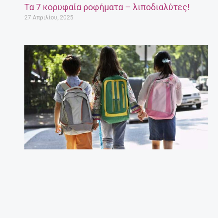
Τα 7 κορυφαία ροφήματα – λιποδιαλύτες!
27 Απριλίου, 2025