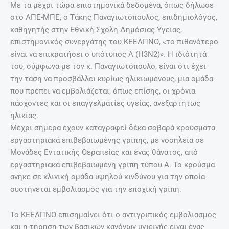
Με τα μέχρι τώρα επιστημονικά δεδομένα, όπως δήλωσε
στο ΑΠΕ-ΜΠΕ, ο Τάκης Παναγιωτόπουλος, επιδημιολόγος,
καθηγητής στην Εθνική Σχολή Δημόσιας Υγείας,
επιστημονικός συνεργάτης του ΚΕΕΛΠΝΟ, «το πιθανότερο
είναι να επικρατήσει ο υπότυπος Α (Η3Ν2)». Η ιδιότητά
του, σύμφωνα με τον κ. Παναγιωτόπουλο, είναι ότι έχει
την τάση να προσβάλλει κυρίως ηλικιωμένους, μια ομάδα
που πρέπει να εμβολιάζεται, όπως επίσης, οι χρόνια
πάσχοντες και οι επαγγελματίες υγείας, ανεξαρτήτως
ηλικίας.
Μέχρι σήμερα έχουν καταγραφεί δέκα σοβαρά κρούσματα
εργαστηριακά επιβεβαιωμένης γρίπης, με νοσηλεία σε
Μονάδες Εντατικής Θεραπείας και ένας θάνατος, από
εργαστηριακά επιβεβαιωμένη γρίπη τύπου Α. Το κρούσμα
ανήκε σε κλινική ομάδα υψηλού κινδύνου για την οποία
συστήνεται εμβολιασμός για την εποχική γρίπη.
Το ΚΕΕΛΠΝΟ επισημαίνει ότι ο αντιγριπικός εμβολιασμός
και η τήρηση των βασικών κανόνων υγιεινής είναι ένας