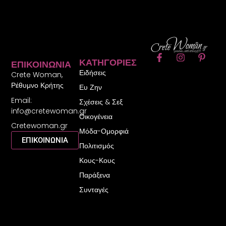
F
I
P
ΚΑΤΗΓΟΡΊΕΣ
ΕΠΙΚΟΙΝΩΝΊΑ
a
n
i
Ειδήσεις
c
s
n
Crete Woman,
e
t
t
Ρέθυμνο Κρήτης
Ευ Ζην
b
a
e
Email:
o
g
r
Σχέσεις & Σεξ
o
r
e
info@cretewoman.gr
Οικογένεια
k
a
s
Cretewoman.gr
-
m
t
Μόδα-Ομορφιά
f
-
ΕΠΙΚΟΙΝΩΝΙΑ
Πολιτισμός
p
Κους-Κους
Παράξενα
Συνταγές