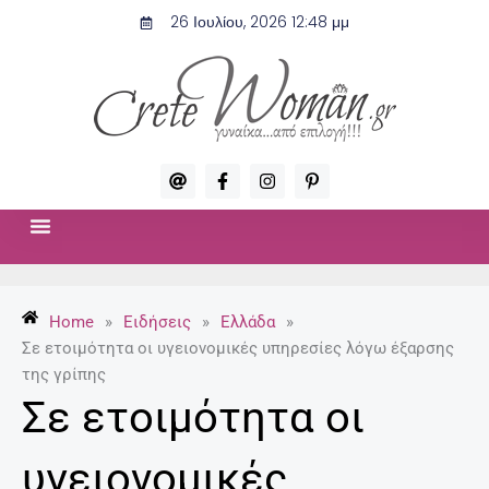
Μετάβαση
26 Ιουλίου, 2026 12:48 μμ
στο
περιεχόμενο
A
F
I
P
t
a
n
i
c
s
n
e
t
t
b
a
e
o
g
r
ΣΧΈΣΕΙΣ & ΣΕΞ
ΜΌΔΑ-ΟΜΟΡΦΙΆ
o
r
e
k
a
s
-
m
t
Home
»
Ειδήσεις
»
Ελλάδα
»
f
-
p
Σε ετοιμότητα οι υγειονομικές υπηρεσίες λόγω έξαρσης
της γρίπης
Σε ετοιμότητα οι
υγειονομικές