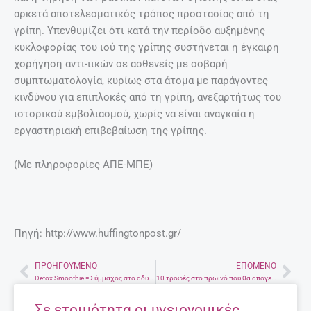
αρκετά αποτελεσματικός τρόπος προστασίας από τη
γρίπη. Υπενθυμίζει ότι κατά την περίοδο αυξημένης
κυκλοφορίας του ιού της γρίπης συστήνεται η έγκαιρη
χορήγηση αντι-ιικών σε ασθενείς με σοβαρή
συμπτωματολογία, κυρίως στα άτομα με παράγοντες
κινδύνου για επιπλοκές από τη γρίπη, ανεξαρτήτως του
ιστορικού εμβολιασμού, χωρίς να είναι αναγκαία η
εργαστηριακή επιβεβαίωση της γρίπης.
(Με πληροφορίες ΑΠΕ-ΜΠΕ)
Πηγή: http://www.huffingtonpost.gr/
ΠΡΟΗΓΟΎΜΕΝΟ
ΕΠΌΜΕΝΟ
Prev
Nex
Detox Smoothie = Σύμμαχος στο αδυνάτισμα
10 τροφές στο πρωινό που θα απογειώσουν το sex
Σε ετοιμότητα οι υγειονομικές