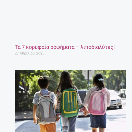
Τα 7 κορυφαία ροφήματα – λιποδιαλύτες!
27 Απριλίου, 2025