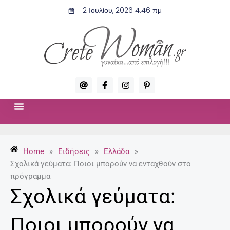
Μετάβαση
2 Ιουλίου, 2026 4:46 πμ
στο
περιεχόμενο
A
F
I
P
t
a
n
i
c
s
n
e
t
t
b
a
e
o
g
r
ΣΧΈΣΕΙΣ & ΣΕΞ
ΜΌΔΑ-ΟΜΟΡΦΙΆ
o
r
e
k
a
s
-
m
t
Home
»
Ειδήσεις
»
Ελλάδα
»
f
-
p
Σχολικά γεύματα: Ποιοι μπορούν να ενταχθούν στο
πρόγραμμα
Σχολικά γεύματα:
Ποιοι μπορούν να