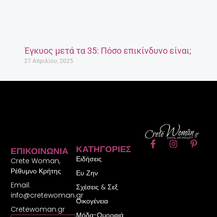
Έγκυος μετά τα 35: Πόσο επικίνδυνο είναι;
27 Απριλίου, 2025
F
I
P
ΚΑΤΗΓΟΡΊΕΣ
ΕΠΙΚΟΙΝΩΝΊΑ
a
n
i
Ειδήσεις
c
s
n
Crete Woman,
e
t
t
Ρέθυμνο Κρήτης
Ευ Ζην
b
a
e
Email:
o
g
r
Σχέσεις & Σεξ
o
r
e
info@cretewoman.gr
Οικογένεια
k
a
s
Cretewoman.gr
-
m
t
Μόδα-Ομορφιά