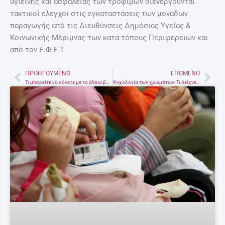
υγιεινής και ασφάλειας των τροφίμων διενεργούνται
τακτικοί έλεγχοι στις εγκαταστάσεις των μονάδων
παραγωγής από τις Διευθύνσεις Δημόσιας Υγείας &
Κοινωνικής Μέριμνας των κατά τόπους Περιφερειών και
από τον Ε.Φ.Ε.Τ.
ΠΡΟΗΓΟΎΜΕΝΟ
ΕΠΌΜΕΝΟ
Prev
Nex
Τι μπορείτε να κάνετε με τα άδεια βάζα από μαρμελάδες
Ψυχολογία των χρωμάτων: Τι δείχνει το αγαπημένο σου χρώμα για τον χαρακτήρα σου