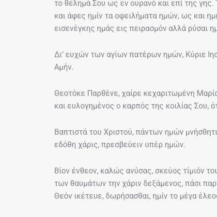
το θέλημά Σου ως εν ουρανό και επί της γης.
και άφες ημίν τα οφειλήματα ημών, ως και ημ
εισενέγκης ημάς εις πειρασμόν αλλά ρύσαι η
Δι’ ευχών των αγίων πατέρων ημών, Κύριε Ιη
Αμήν.
Θεοτόκε Παρθένε, χαίρε κεχαριτωμένη Μαρία, 
και ευλογημένος ο καρπός της κοιλίας Σου, 
Βαπτιστά του Χριστού, πάντων ημών μνήσθητι
εδόθη χάρις, πρεσβεύειν υπέρ ημών.
Βίον ένθεον, καλώς ανύσας, σκεύος τίμιόν τ
των θαυμάτων την χάριν δεξάμενος, πάσι παρέ
Θεόν ικέτευε, δωρήσασθαι, ημίν το μέγα έλεο