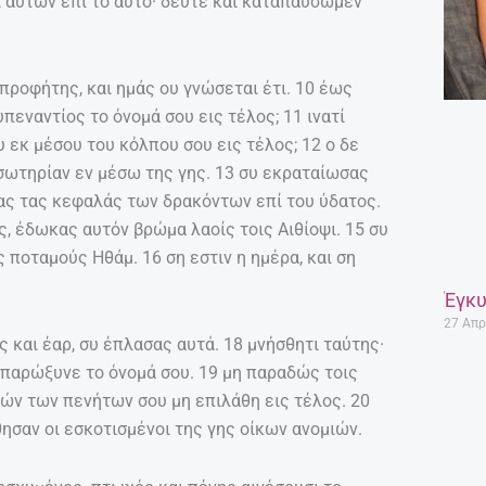
αι αυτών επί το αυτό· δεύτε και καταπαύσωμεν
 προφήτης, και ημάς ου γνώσεται έτι. 10 έως
υπεναντίος το όνομά σου εις τέλος; 11 ινατί
υ εκ μέσου του κόλπου σου εις τέλος; 12 ο δε
σωτηρίαν εν μέσω της γης. 13 συ εκραταίωσας
ψας τας κεφαλάς των δρακόντων επί του ύδατος.
, έδωκας αυτόν βρώμα λαοίς τοις Αιθίοψι. 15 συ
 ποταμούς Ηθάμ. 16 ση εστιν η ημέρα, και ση
Έγκυ
27 Απρ
ς και έαρ, συ έπλασας αυτά. 18 μνήσθητι ταύτης·
 παρώξυνε το όνομά σου. 19 μη παραδώς τοις
ών των πενήτων σου μη επιλάθη εις τέλος. 20
ησαν οι εσκοτισμένοι της γης οίκων ανομιών.