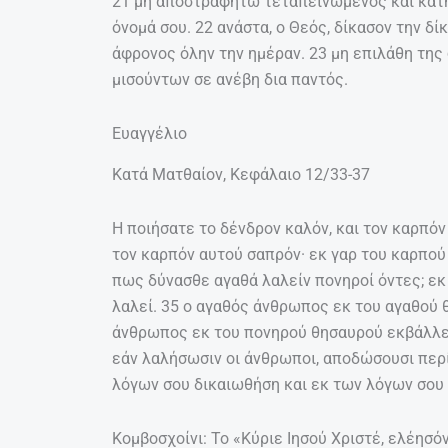
21 μη αποστραφήτω τεταπεινωμένος και κατη
όνομά σου. 22 ανάστα, ο Θεός, δίκασον την δί
άφρονος όλην την ημέραν. 23 μη επιλάθη της
μισούντων σε ανέβη δια παντός.
Ευαγγέλιο
Κατά Ματθαίον, Κεφάλαιο 12/33-37
Η ποιήσατε το δένδρον καλόν, και τον καρπόν
τον καρπόν αυτού σαπρόν· εκ γαρ του καρπού
πως δύνασθε αγαθά λαλείν πονηροί όντες; εκ
λαλεί. 35 ο αγαθός άνθρωπος εκ του αγαθού 
άνθρωπος εκ του πονηρού θησαυρού εκβάλλει 
εάν λαλήσωσιν οι άνθρωποι, αποδώσουσι περί
λόγων σου δικαιωθήση και εκ των λόγων σου
Κομβοσχοίνι: Το «Κύριε Ιησού Χριστέ, ελέησό