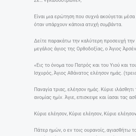
Σε… «γλωσσοτρώνε»;
Είναι μια ερώτηση που συχνά ακούγεται μέσα 
όταν υπάρχουν κάποια ατυχή συμβάντα.
Δείτε παρακάτω την καλύτερη προσευχή την 
μεγάλος άγιος της Ορθοδοξίας, ο Άγιος Άρσέν
«Εις το όνομα του Πατρός και του Υιού και το
Ισχυρός, Άγιος Αθάνατος ελέησον ημάς. (τρει
Παναγία τριας, ελέησον ημάς. Κύριε ιλάσθητι
ανομίας ημίν. Άγιε, επισκεψε και ίασαι τας α
Κύριε ελέησον, Κύριε ελέησον, Κύριε ελέησον
Πάτερ ημών, ο εν τοις ουρανοίς, αγιασθήτω τ