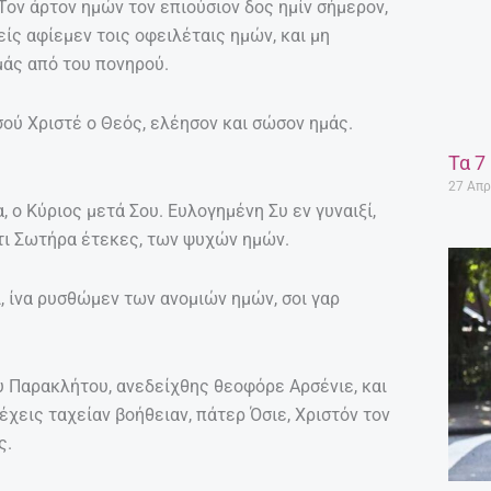
 Τον άρτον ημών τον επιούσιον δος ημίν σήμερον,
είς αφίεμεν τοις οφειλέταις ημών, και μη
μάς από του πονηρού.
σού Χριστέ ο Θεός, ελέησον και σώσον ημάς.
Τα 7
27 Απρ
ο Κύριος μετά Σου. Ευλογημένη Συ εν γυναιξί,
ότι Σωτήρα έτεκες, των ψυχών ημών.
, ίνα ρυσθώμεν των ανομιών ημών, σοι γαρ
ου Παρακλήτου, ανεδείχθης θεοφόρε Αρσένιε, και
χεις ταχείαν βοήθειαν, πάτερ Όσιε, Χριστόν τον
ς.