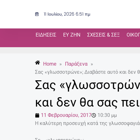
Μετάβαση
στο
11 Ιουλίου, 2026 6:51 πμ
περιεχόμενο
ΕΙΔΉΣΕΙΣ
ΕΥ ΖΗΝ
ΣΧΈΣΕΙΣ & ΣΕΞ
ΟΙΚΟ
Home
»
Παράξενα
»
Σας «γλωσσοτρώνε»; Διαβάστε αυτό και δεν θ
Σας «γλωσσοτρώνε
και δεν θα σας πε
11 Φεβρουαρίου, 2017
10:30 μμ
Η καλύτερη προσευχή κατά της γλωσσοφαγιά