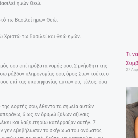
ασιλεί ημών Θεώ.
τό τω Βασιλεί ημών Θεώ.
 Χριστώ τω Βασιλεί και Θεώ ημών.
Τι ν
Συμβ
υμός σου επί πρόβατα νομής σου; 2 μνήσθητι της
27 Απρ
σω ράβδον κληρονομίας σου, όρος Σιών τούτο, ο
σου επί τας υπερηφανίας αυτών εις τέλος, όσα
ω της εορτής σου, έθεντο τα σημεία αυτών
ν υπεράνω, 6 ως εν δρυμώ ξύλων αξίναις
λέκει και λαξευτηρίω κατέρραξαν αυτήν. 7
 την γην εβεβήλωσαν το σκήνωμα του ονόματός