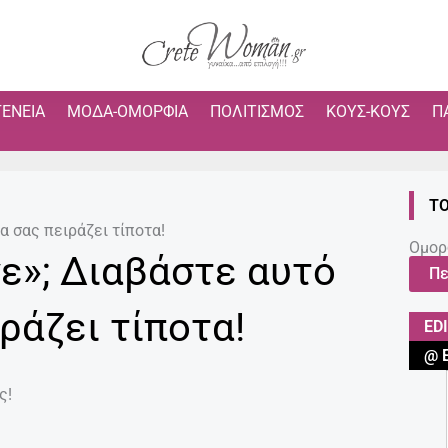
ΓΈΝΕΙΑ
ΜΌΔΑ-ΟΜΟΡΦΙΆ
ΠΟΛΙΤΙΣΜΌΣ
ΚΟΥΣ-ΚΟΥΣ
Π
ΤΟ
α σας πειράζει τίποτα!
Ομορ
»; Διαβάστε αυτό
Πε
ιράζει τίποτα!
ED
@ 
ς!