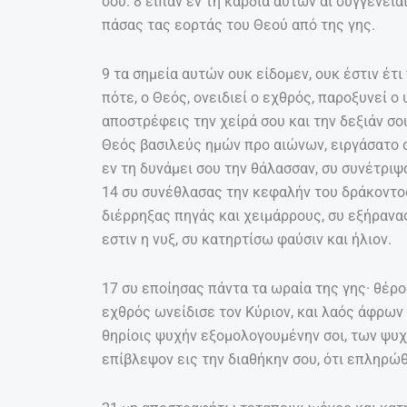
σου. 8 είπαν εν τη καρδία αυτών αι συγγένει
πάσας τας εορτάς του Θεού από της γης.
9 τα σημεία αυτών ουκ είδομεν, ουκ έστιν έτι
πότε, ο Θεός, ονειδιεί ο εχθρός, παροξυνεί ο 
αποστρέφεις την χείρά σου και την δεξιάν σο
Θεός βασιλεύς ημών προ αιώνων, ειργάσατο 
εν τη δυνάμει σου την θάλασσαν, συ συνέτρι
14 συ συνέθλασας την κεφαλήν του δράκοντος
διέρρηξας πηγάς και χειμάρρους, συ εξήρανας
εστιν η νυξ, συ κατηρτίσω φαύσιν και ήλιον.
17 συ εποίησας πάντα τα ωραία της γης· θέρο
εχθρός ωνείδισε τον Κύριον, και λαός άφρων
θηρίοις ψυχήν εξομολογουμένην σοι, των ψυχ
επίβλεψον εις την διαθήκην σου, ότι επληρώθ