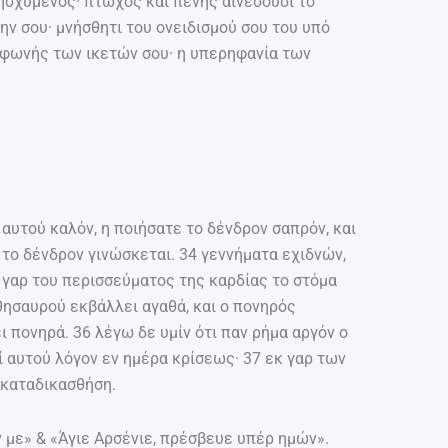
σχυμένος· πτωχός και πένης αινέσουσι το
κην σου· μνήσθητι του ονειδισμού σου του υπό
 φωνής των ικετών σου· η υπερηφανία των
 αυτού καλόν, η ποιήσατε το δένδρον σαπρόν, και
 το δένδρον γινώσκεται. 34 γεννήματα εχιδνών,
 γαρ του περισσεύματος της καρδίας το στόμα
θησαυρού εκβάλλει αγαθά, και ο πονηρός
πονηρά. 36 λέγω δε υμίν ότι παν ρήμα αργόν ο
 αυτού λόγον εν ημέρα κρίσεως· 37 εκ γαρ των
 καταδικασθήση.
ν με» & «Άγιε Αρσένιε, πρέσβευε υπέρ ημών».