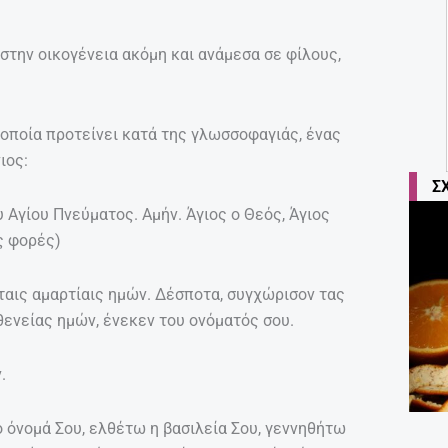
στην οικογένεια ακόμη και ανάμεσα σε φίλους,
οποία προτείνει κατά της γλωσσοφαγιάς, ένας
ιος:
Σ
υ Αγίου Πνεύματος. Αμήν. Άγιος ο Θεός, Άγιος
ς φορές)
 ταις αμαρτίαις ημών. Δέσποτα, συγχώρισον τας
σθενείας ημών, ένεκεν του ονόματός σου.
.
ο όνομά Σου, ελθέτω η βασιλεία Σου, γεννηθήτω