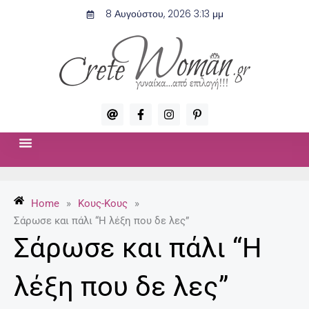
Μετάβαση
8 Αυγούστου, 2026 3:13 μμ
στο
περιεχόμενο
A
F
I
P
t
a
n
i
c
s
n
e
t
t
b
a
e
o
g
r
ΣΧΈΣΕΙΣ & ΣΕΞ
ΜΌΔΑ-ΟΜΟΡΦΙΆ
o
r
e
k
a
s
-
m
t
Home
»
Κους-Κους
»
f
-
p
Σάρωσε και πάλι “Η λέξη που δε λες”
Σάρωσε και πάλι “Η
λέξη που δε λες”