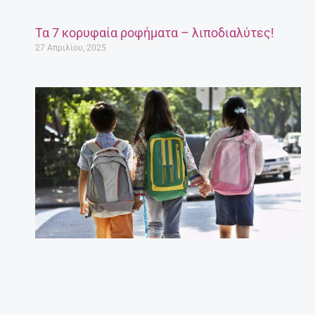
Τα 7 κορυφαία ροφήματα – λιποδιαλύτες!
27 Απριλίου, 2025