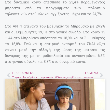
Στο δυναμικό κοινό απέσπασε το 23,4% παραμένοντας
μπροστά από τα προγράμματα των υπόλοιπων
τηλεοπτικών σταθμών και αγγίζοντας μέχρι και το 24,7%.
Στο ΑΝΤ1 απέναντι του βρέθηκαν το Μπρούσκο με 24,2%
και οι Συμμαθητές 19,1% στο γενικό σύνολο. Στο κοινό 15
– 44 στο Μπρούσκο απέσπασε το 18,9% και οι Συμμαθητές
το 15,8%. Ενώ και η σατιρική εκπομπή του ΣΚΑΪ «Ό,τι
να΄ναι» μετά την αλλαγή της ώρας της μετράει τις
δυνάμεις της με τη μυθοπλασία και συγκεντρώνει 6,3%
στο γενικό σύνολο και 3,8% στο δυναμικό κοινό.
ΠΡΟΗΓΟΎΜΕΝΟ
ΕΠΌΜΕΝΟ
Prev
Nex
Τουρκία: Αποσύρθηκε το νομοσχέδιο για τους βιασμούς κοριτσιών
Ο Ψινάκης «καβάλα» στο καπό του Μπουτάρη… Πού έσμιξαν οι δύο δήμαρχοι