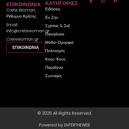
ΚΑΤΗΓΟΡΊΕΣ
ΕΠΙΚΟΙΝΩΝΊΑ
a
n
i
Ειδήσεις
c
s
n
Crete Woman,
e
t
t
Ρέθυμνο Κρήτης
Ευ Ζην
b
a
e
Email:
o
g
r
Σχέσεις & Σεξ
o
r
e
info@cretewoman.gr
Οικογένεια
k
a
s
Cretewoman.gr
-
m
t
Μόδα-Ομορφιά
f
-
ΕΠΙΚΟΙΝΩΝΙΑ
Πολιτισμός
p
Κους-Κους
Παράξενα
Συνταγές
© 2026 All Rights Reserved.
Powered by ENTERTHEWEB