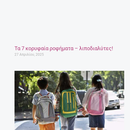
Τα 7 κορυφαία ροφήματα – λιποδιαλύτες!
27 Απριλίου, 2025