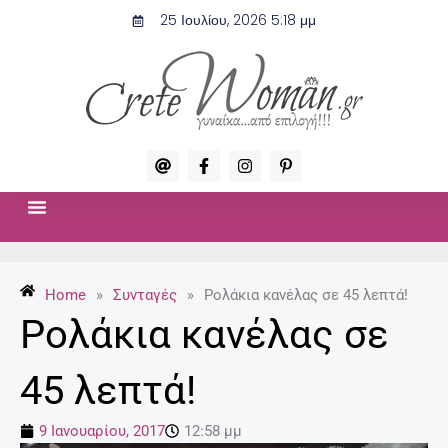
Μετάβαση
25 Ιουλίου, 2026 5:18 μμ
στο
περιεχόμενο
A
F
I
P
t
a
n
i
c
s
n
e
t
t
b
a
e
o
g
r
ΣΧΈΣΕΙΣ & ΣΕΞ
ΜΌΔΑ-ΟΜΟΡΦΙΆ
o
r
e
k
a
s
-
m
t
Home
»
Συνταγές
»
Ρολάκια κανέλας σε 45 λεπτά!
f
-
p
Ρολάκια κανέλας σε
45 λεπτά!
9 Ιανουαρίου, 2017
12:58 μμ