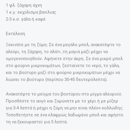
1 φλ. ‏ζάχαρη άχνη
1 κ.γ. ‏εκχύλισμα βανίλιας
2-3 κ.σ. ‏γάλα ή καφέ
Εκτέλεση
Ξεκινάτε με τη ζύμη: Σε ένα μεγάλο μπολ, ανακατέψτε το
αλεύρι, τη ζάχαρη, το αλάτι ,τη μαγιά μαζί μέχρι να
ομογενοποιηθούν. Αφήνετε στην άκρη. Σε ένα μικρό μπολ
στο φούρνο μικροκυμάτων, ζεσταίνετε το νερό, το γάλα,
και το βούτυρο μαζί στο φούρνο μικροκυμάτων μέχρι να
λιώσει το βούτυρο (περίπου 30-45 δευτερόλεπτα).
Ανακατέψτε το μείγμα του βουτύρου στο μίγμα αλευριού.
Προσθέστε το αυγό και ζυμώνετε με το χέρι ή με μίξερ
για 3-4 λεπτά ή μέχρι η ζύμη να μην είναι πλέον κολλώδης.
Τοποθετήστε σε ένα ελαφρώς λαδωμένο μπολ και αφήστε
τη να ξεκουραστεί για 5 λεπτά.