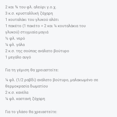
2 και ¾ του φλ. ‏αλεύρι γ.ο.χ.
3 κ.σ. ‏κρυσταλλική ζάχαρη
1 κουταλάκι του γλυκού ‏αλάτι
1 πακέτο (1 πακέτο = 2 και ¼ κουταλάκια του
γλυκού) ‏στιγμιαία μαγιά
½ φλ. ‏νερό
¼ φλ. ‏γάλα
2 κ.σ. της σούπας ‏ανάλατο βούτυρο
1 μεγάλο ‏αυγό
Για τη γέμιση θα χρειαστείτε:
¼ φλ. (1/2 ραβδί) ‏ανάλατο βούτυρο, μαλακωμένο σε
θερμοκρασία δωματίου
2 κ.σ. ‏κανέλα
¼ φλ. ‏καστανή ζάχαρη
Για το γλάσο θα χρειαστείτε: