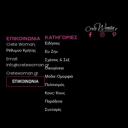
F
I
P
ΚΑΤΗΓΟΡΊΕΣ
ΕΠΙΚΟΙΝΩΝΊΑ
a
n
i
Ειδήσεις
c
s
n
Crete Woman,
e
t
t
Ρέθυμνο Κρήτης
Ευ Ζην
b
a
e
Email:
o
g
r
Σχέσεις & Σεξ
o
r
e
info@cretewoman.gr
Οικογένεια
k
a
s
Cretewoman.gr
-
m
t
Μόδα-Ομορφιά
f
-
ΕΠΙΚΟΙΝΩΝΙΑ
Πολιτισμός
p
Κους-Κους
Παράξενα
Συνταγές