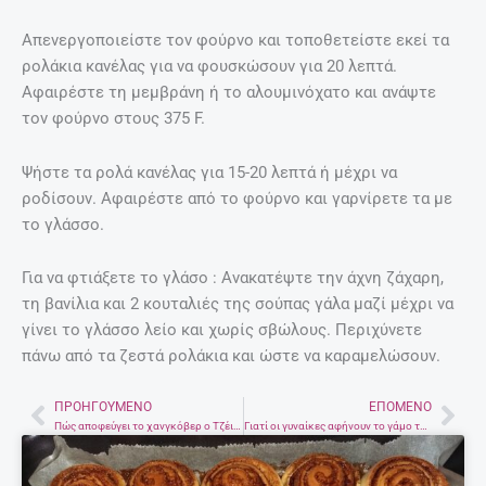
Απενεργοποιείστε τον φούρνο και τοποθετείστε εκεί τα
ρολάκια κανέλας για να φουσκώσουν για 20 λεπτά.
Αφαιρέστε τη μεμβράνη ή το αλουμινόχατο και ανάψτε
τον φούρνο στους 375 F.
Ψήστε τα ρολά κανέλας για 15-20 λεπτά ή μέχρι να
ροδίσουν. Αφαιρέστε από το φούρνο και γαρνίρετε τα με
το γλάσσο.
Για να φτιάξετε το γλάσο : Ανακατέψτε την άχνη ζάχαρη,
τη βανίλια και 2 κουταλιές της σούπας γάλα μαζί μέχρι να
γίνει το γλάσσο λείο και χωρίς σβώλους. Περιχύνετε
πάνω από τα ζεστά ρολάκια και ώστε να καραμελώσουν.
ΠΡΟΗΓΟΎΜΕΝΟ
ΕΠΌΜΕΝΟ
Prev
Nex
Πώς αποφεύγει το χανγκόβερ ο Τζέιμς Μποντ
Γιατί οι γυναίκες αφήνουν το γάμο τους