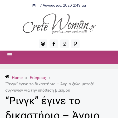
Μετάβαση
7 Αυγούστου, 2026 2:49 μμ
στο
περιεχόμενο
A
F
I
P
t
a
n
i
c
s
n
e
t
t
b
a
e
o
g
r
ΣΧΈΣΕΙΣ & ΣΕΞ
ΜΌΔΑ-ΟΜΟΡΦΙΆ
o
r
e
k
a
s
-
m
t
Home
»
Ειδήσεις
»
f
-
p
“Ρινγκ” έγινε το δικαστήριο – Άγριο ξύλο μεταξύ
συγγενών για την υπόθεση βιασμού
“Ρινγκ” έγινε το
δικαστήριο – Άγριο