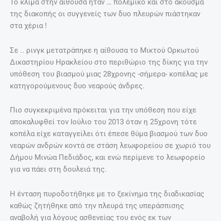
Το κλίμα στην αίθουσα ήταν … πολεμικό και στο άκουσμα
της διακοπής οι συγγενείς των δυο πλευρών πιάστηκαν
στα χέρια !
Σε .. ρινγκ μετατράπηκε η αίθουσα το Μικτού Ορκωτού
Δικαστηρίου Ηρακλείου στο περιθώριο της δίκης για την
υπόθεση του βιασμού μιας 28χρονης -σήμερα- κοπέλας με
κατηγορούμενους δυο νεαρούς άνδρες.
Πιο συγκεκριμένα πρόκειται για την υπόθεση που είχε
αποκαλυφθεί τον Ιούλιο του 2013 όταν η 25χρονη τότε
κοπέλα είχε καταγγείλει ότι έπεσε θύμα βιασμού των δυο
νεαρών ανδρών κοντά σε στάση λεωφορείου σε χωριό του
Δήμου Μινώα Πεδιάδος, και ενώ περίμενε το λεωφορείο
για να πάει στη δουλειά της.
Η ένταση πυροδοτήθηκε με το ξεκίνημα της διαδικασίας
καθώς ζητήθηκε από την πλευρά της υπεράσπισης
αναβολή για λόγους ασθενείας του ενός εκ των