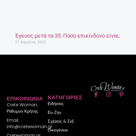
Έγκυος μετά τα 35: Πόσο επικίνδυνο είναι;
27 Απριλίου, 2025
F
I
P
ΚΑΤΗΓΟΡΊΕΣ
ΕΠΙΚΟΙΝΩΝΊΑ
a
n
i
Ειδήσεις
c
s
n
Crete Woman,
e
t
t
Ρέθυμνο Κρήτης
Ευ Ζην
b
a
e
Email:
o
g
r
Σχέσεις & Σεξ
o
r
e
info@cretewoman.gr
Οικογένεια
k
a
s
Cretewoman.gr