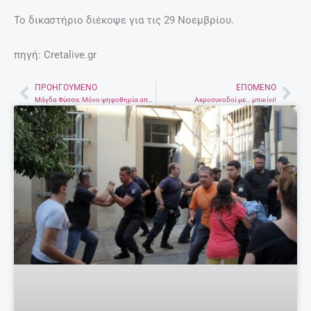
Το δικαστήριο διέκοψε για τις 29 Νοεμβρίου.
πηγή: Cretalive.gr
ΠΡΟΗΓΟΎΜΕΝΟ
ΕΠΌΜΕΝΟ
Prev
Nex
Μάγδα Φύσσα: Μόνο ψηφοθηρία από την Αριστερά, καμία στήριξη
Αεροσυνοδοί με… μπικίνι!