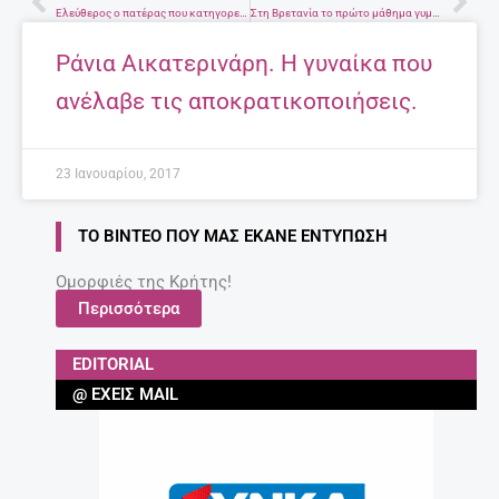
Prev
Nex
Ελεύθερος ο πατέρας που κατηγορείται για το θάνατο του 6 μηνών βρέφους
Στη Βρετανία τo πρώτο μάθημα γυμναστικής που οι αθλούμενοι είναι εντελώς γυμνοί
Ράνια Αικατερινάρη. Η γυναίκα που
ανέλαβε τις αποκρατικοποιήσεις.
23 Ιανουαρίου, 2017
ΤΟ ΒΊΝΤΕΟ ΠΟΥ ΜΑΣ ΈΚΑΝΕ ΕΝΤΎΠΩΣΗ
Ομορφιές της Κρήτης!
Περισσότερα
EDITORIAL
@ ΈΧΕΙΣ MAIL