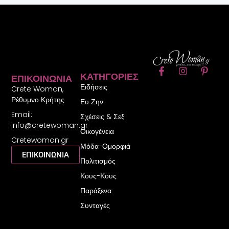
F
I
P
ΚΑΤΗΓΟΡΊΕΣ
ΕΠΙΚΟΙΝΩΝΊΑ
a
n
i
Ειδήσεις
c
s
n
Crete Woman,
e
t
t
Ρέθυμνο Κρήτης
Ευ Ζην
b
a
e
Email:
o
g
r
Σχέσεις & Σεξ
o
r
e
info@cretewoman.gr
Οικογένεια
k
a
s
Cretewoman.gr
-
m
t
Μόδα-Ομορφιά
f
-
ΕΠΙΚΟΙΝΩΝΙΑ
Πολιτισμός
p
Κους-Κους
Παράξενα
Συνταγές