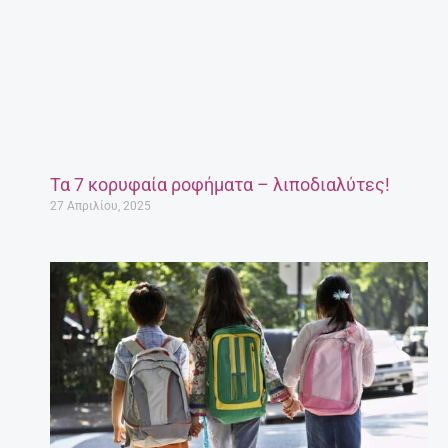
Τα 7 κορυφαία ροφήματα – λιποδιαλύτες!
27 Απριλίου, 2025