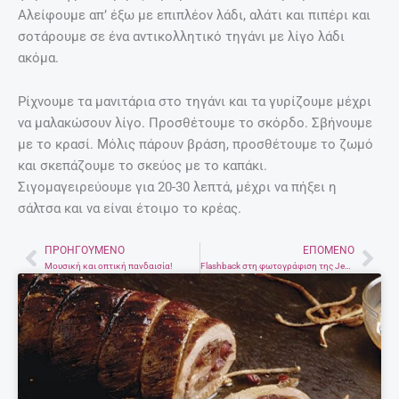
Αλείφουμε απ’ έξω με επιπλέον λάδι, αλάτι και πιπέρι και
σοτάρουμε σε ένα αντικολλητικό τηγάνι με λίγο λάδι
ακόμα.
Ρίχνουμε τα μανιτάρια στο τηγάνι και τα γυρίζουμε μέχρι
να μαλακώσουν λίγο. Προσθέτουμε το σκόρδο. Σβήνουμε
με το κρασί. Μόλις πάρουν βράση, προσθέτουμε το ζωμό
και σκεπάζουμε το σκεύος με το καπάκι.
Σιγομαγειρεύουμε για 20-30 λεπτά, μέχρι να πήξει η
σάλτσα και να είναι έτοιμο το κρέας.
ΠΡΟΗΓΟΎΜΕΝΟ
ΕΠΌΜΕΝΟ
Prev
Nex
Μουσική και οπτική πανδαισία!
Flashback στη φωτογράφιση της Jennifer Lopez στην Ακρόπολη το 2008!