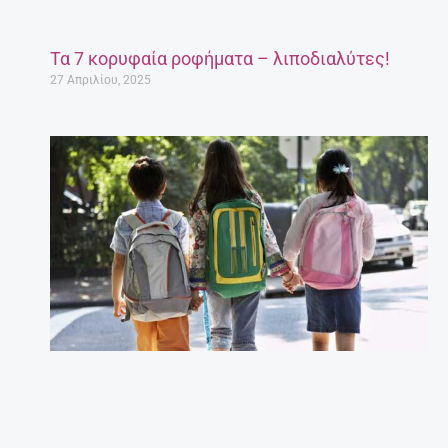
Τα 7 κορυφαία ροφήματα – λιποδιαλύτες!
27 Απριλίου, 2025