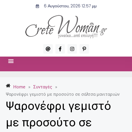
Μετάβαση
6 Αυγούστου, 2026 12:57 μμ
στο
περιεχόμενο
A
F
I
P
t
a
n
i
c
s
n
e
t
t
b
a
e
o
g
r
ΣΧΈΣΕΙΣ & ΣΕΞ
ΜΌΔΑ-ΟΜΟΡΦΙΆ
o
r
e
k
a
s
-
m
t
Home
»
Συνταγές
»
f
-
p
Ψαρονέφρι γεμιστό με προσούτο σε σάλτσα μανιταριών
Ψαρονέφρι γεμιστό
με προσούτο σε