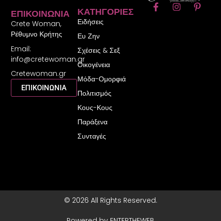
F
I
P
ΚΑΤΗΓΟΡΊΕΣ
ΕΠΙΚΟΙΝΩΝΊΑ
a
n
i
Ειδήσεις
c
s
n
Crete Woman,
e
t
t
Ρέθυμνο Κρήτης
Ευ Ζην
b
a
e
Email:
o
g
r
Σχέσεις & Σεξ
o
r
e
info@cretewoman.gr
Οικογένεια
k
a
s
Cretewoman.gr
-
m
t
Μόδα-Ομορφιά
f
-
ΕΠΙΚΟΙΝΩΝΙΑ
Πολιτισμός
p
Κους-Κους
Παράξενα
Συνταγές
© 2026 All Rights Reserved.
Powered by ENTERTHEWEB