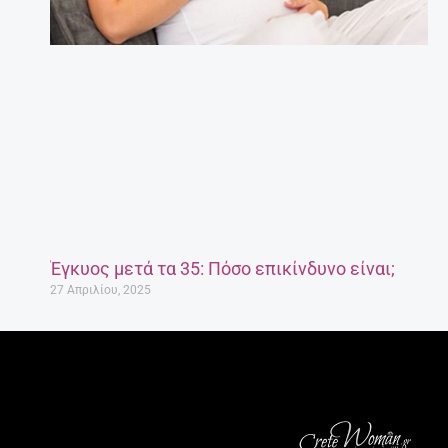
Έγκυος μετά τα 35: Πόσο επικίνδυνο είναι;
27 Απριλίου, 2025